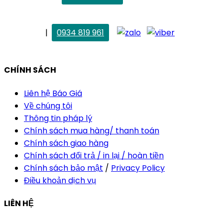
maitrang@thietkekhainguyen.com
. Vân Anh
|
0934 819 961
vananh@thietkekhainguyen.com
CHÍNH SÁCH
Liên hệ Báo Giá
Về chúng tôi
Thông tin pháp lý
Chính sách mua hàng/ thanh toán
Chính sách giao hàng
Chính sách đổi trả / in lại / hoàn tiền
Chính sách bảo mật
/
Privacy Policy
Điều khoản dịch vụ
LIÊN HỆ