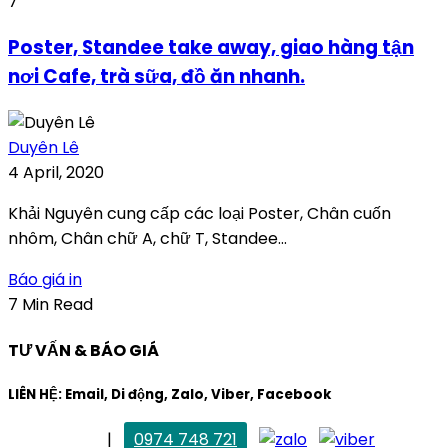
7
Poster, Standee take away, giao hàng tận
nơi Cafe, trà sữa, đồ ăn nhanh.
Duyên Lê
4 April, 2020
Khải Nguyên cung cấp các loại Poster, Chân cuốn
nhôm, Chân chữ A, chữ T, Standee...
Báo giá in
7 Min Read
TƯ VẤN & BÁO GIÁ
LIÊN HỆ: Email, Di động, Zalo, Viber, Facebook
. Mai Trang
|
0974 748 721