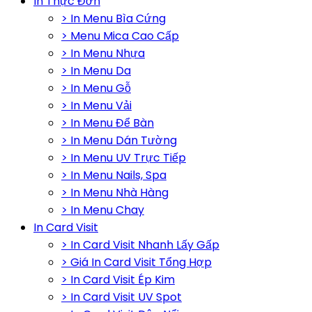
In Thực Đơn
> In Menu Bìa Cứng
> Menu Mica Cao Cấp
> In Menu Nhựa
> In Menu Da
> In Menu Gỗ
> In Menu Vải
> In Menu Để Bàn
> In Menu Dán Tường
> In Menu UV Trực Tiếp
> In Menu Nails, Spa
> In Menu Nhà Hàng
> In Menu Chay
In Card Visit
> In Card Visit Nhanh Lấy Gấp
> Giá In Card Visit Tổng Hợp
> In Card Visit Ép Kim
> In Card Visit UV Spot