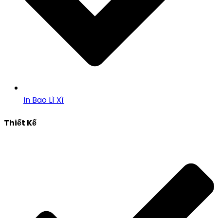
In Bao Lì Xì
Thiết Kế