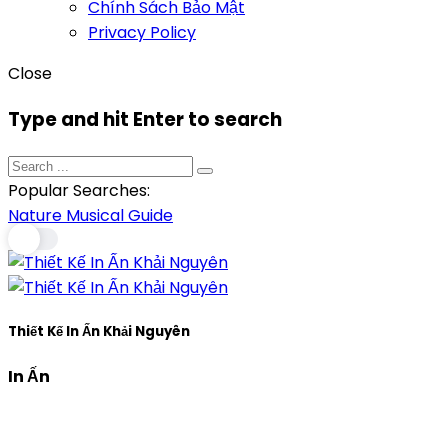
Chính Sách Bảo Mật
Privacy Policy
Close
Type and hit Enter to search
Popular Searches:
Nature
Musical
Guide
Thiết Kế In Ấn Khải Nguyên
In Ấn