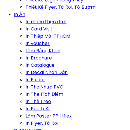
Thiết Kế Flyer, Tờ Rơi, Tờ Bướm
In Ấn
In menu thực đơn
In Card Visit
In Thiệp Mời TPHCM
In voucher
Làm Bằng Khen
In Brochure
In Catalogue
In Decal Nhãn Dán
In Folder
In Thẻ Nhựa PVC
In Thẻ Tích Điểm
In Thẻ Treo
In Bao Lì Xì
Làm Poster PP Hiflex
In Flyer, Tờ Rơi