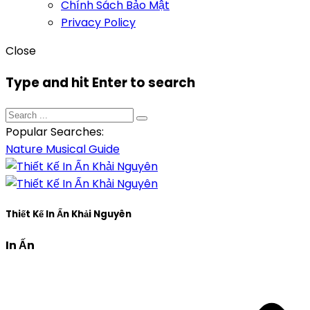
Chính Sách Bảo Mật
Privacy Policy
Close
Type and hit Enter to search
Popular Searches:
Nature
Musical
Guide
Thiết Kế In Ấn Khải Nguyên
In Ấn