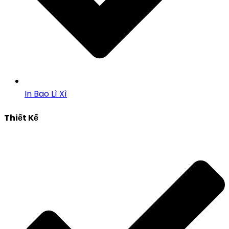
In Bao Lì Xì
Thiết Kế