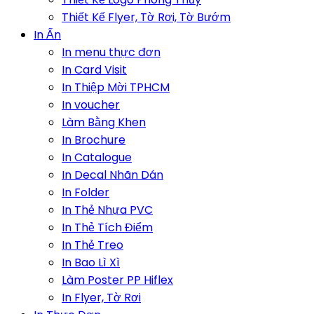
Thiết Kế Flyer, Tờ Rơi, Tờ Bướm
In Ấn
In menu thực đơn
In Card Visit
In Thiệp Mời TPHCM
In voucher
Làm Bằng Khen
In Brochure
In Catalogue
In Decal Nhãn Dán
In Folder
In Thẻ Nhựa PVC
In Thẻ Tích Điểm
In Thẻ Treo
In Bao Lì Xì
Làm Poster PP Hiflex
In Flyer, Tờ Rơi