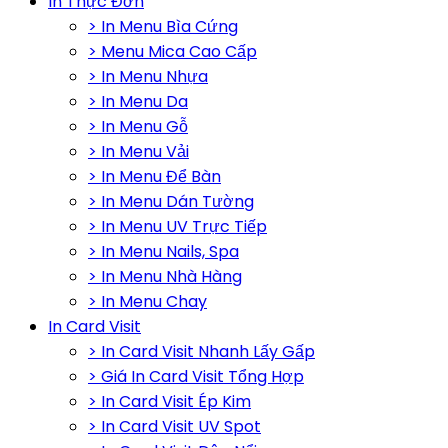
In Thực Đơn
> In Menu Bìa Cứng
> Menu Mica Cao Cấp
> In Menu Nhựa
> In Menu Da
> In Menu Gỗ
> In Menu Vải
> In Menu Để Bàn
> In Menu Dán Tường
> In Menu UV Trực Tiếp
> In Menu Nails, Spa
> In Menu Nhà Hàng
> In Menu Chay
In Card Visit
> In Card Visit Nhanh Lấy Gấp
> Giá In Card Visit Tổng Hợp
> In Card Visit Ép Kim
> In Card Visit UV Spot