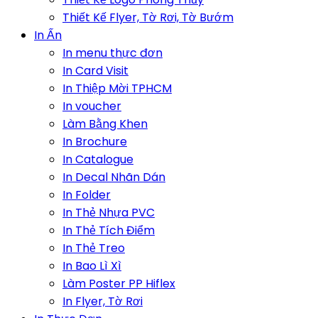
Thiết Kế Flyer, Tờ Rơi, Tờ Bướm
In Ấn
In menu thực đơn
In Card Visit
In Thiệp Mời TPHCM
In voucher
Làm Bằng Khen
In Brochure
In Catalogue
In Decal Nhãn Dán
In Folder
In Thẻ Nhựa PVC
In Thẻ Tích Điểm
In Thẻ Treo
In Bao Lì Xì
Làm Poster PP Hiflex
In Flyer, Tờ Rơi