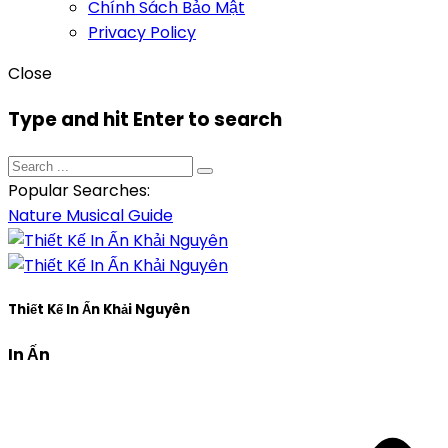
Chính Sách Bảo Mật
Privacy Policy
Close
Type and hit Enter to search
Popular Searches:
Nature
Musical
Guide
Thiết Kế In Ấn Khải Nguyên
In Ấn