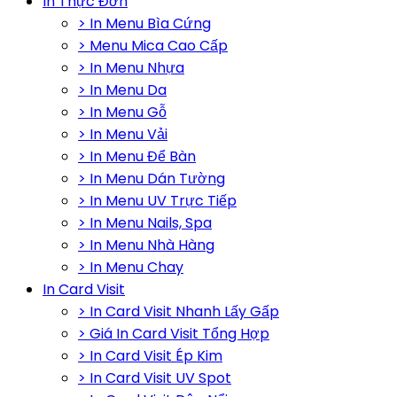
In Thực Đơn
> In Menu Bìa Cứng
> Menu Mica Cao Cấp
> In Menu Nhựa
> In Menu Da
> In Menu Gỗ
> In Menu Vải
> In Menu Để Bàn
> In Menu Dán Tường
> In Menu UV Trực Tiếp
> In Menu Nails, Spa
> In Menu Nhà Hàng
> In Menu Chay
In Card Visit
> In Card Visit Nhanh Lấy Gấp
> Giá In Card Visit Tổng Hợp
> In Card Visit Ép Kim
> In Card Visit UV Spot