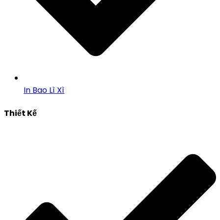
In Bao Lì Xì
Thiết Kế