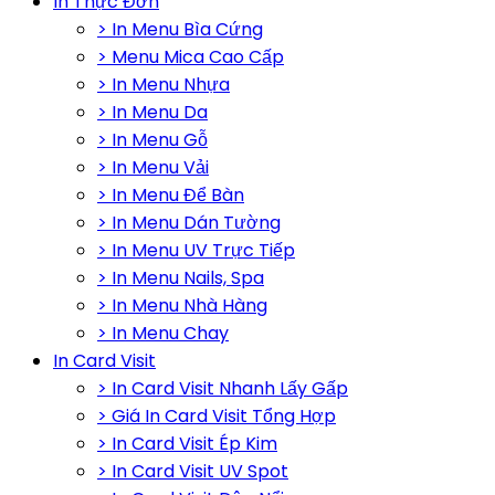
In Thực Đơn
> In Menu Bìa Cứng
> Menu Mica Cao Cấp
> In Menu Nhựa
> In Menu Da
> In Menu Gỗ
> In Menu Vải
> In Menu Để Bàn
> In Menu Dán Tường
> In Menu UV Trực Tiếp
> In Menu Nails, Spa
> In Menu Nhà Hàng
> In Menu Chay
In Card Visit
> In Card Visit Nhanh Lấy Gấp
> Giá In Card Visit Tổng Hợp
> In Card Visit Ép Kim
> In Card Visit UV Spot