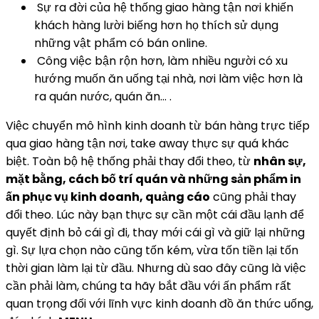
Sự ra đời của hệ thống giao hàng tận nơi khiến
khách hàng lười biếng hơn họ thích sử dụng
những vật phẩm có bán online.
Công việc bận rộn hơn, làm nhiều người có xu
hướng muốn ăn uống tại nhà, nơi làm việc hơn là
ra quán nước, quán ăn… .
Việc chuyển mô hình kinh doanh từ bán hàng trực tiếp
qua giao hàng tận nơi, take away thực sự quá khác
biệt. Toàn bộ hệ thống phải thay đổi theo, từ
nhân sự,
mặt bằng, cách bố trí quán và những sản phẩm in
ấn phục vụ kinh doanh, quảng cáo
cũng phải thay
đổi theo. Lúc này bạn thực sự cần một cái đầu lạnh để
quyết định bỏ cái gì đi, thay mới cái gì và giữ lại những
gì. Sự lựa chọn nào cũng tốn kém, vừa tốn tiền lại tốn
thời gian làm lại từ đầu. Nhưng dù sao đây cũng là việc
cần phải làm, chúng ta hãy bắt đầu với ấn phẩm rất
quan trọng đối với lĩnh vực kinh doanh đồ ăn thức uống,