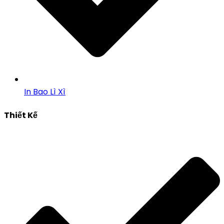
In Bao Lì Xì
Thiết Kế