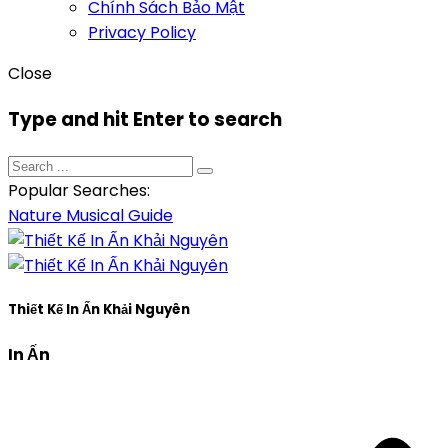
Chính Sách Bảo Mật
Privacy Policy
Close
Type and hit Enter to search
Popular Searches:
Nature
Musical
Guide
Thiết Kế In Ấn Khải Nguyên
In Ấn