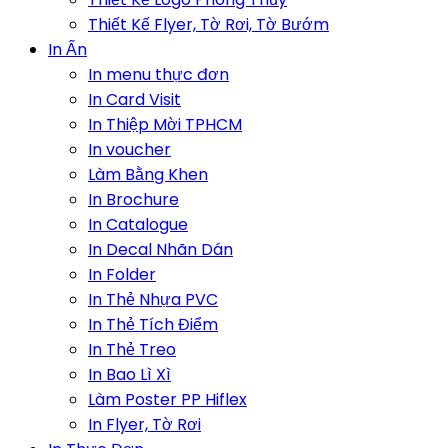
Thiết Kế Flyer, Tờ Rơi, Tờ Bướm
In Ấn
In menu thực đơn
In Card Visit
In Thiệp Mời TPHCM
In voucher
Làm Bằng Khen
In Brochure
In Catalogue
In Decal Nhãn Dán
In Folder
In Thẻ Nhựa PVC
In Thẻ Tích Điểm
In Thẻ Treo
In Bao Lì Xì
Làm Poster PP Hiflex
In Flyer, Tờ Rơi