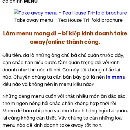
đó chính
MENU
.
Take away menu – Tea House Tri-fold brochure
Làm menu mang đi – bí kiếp kinh doanh take
away/online thành công.
Đầu tiên, đã là những ông chủ bà chủ quán trước đây,
bạn chắc hẳn hiểu được tầm quan trọng đối với kinh
doanh như thế nào rồi nhỉ. Cái này tôi không nhắc lại
nữa. Chuyện chúng ta cần bàn bây giờ là nên
in menu
kiểu nào và không nên in menu kiểu nào?
Những dạng menu cuốn với thật nhiều món ăn đặc sắc,
thơm ngon nóng hổi chắc chắn không hợp thời rồi.
Menu để bàn chỉ phục vụ cho khách hàng ngồi tại quán,
lại càng không cần thiết. Vậy chúng ta cần những loại
menu nào để kinh doanh take away tốt hơn.