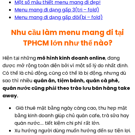
Một số mẫu thiết menu mang đi đẹp!
Menu mang đi dạng gấp 3(tri – fold)
Menu mang đi dạng gấp đôi(bi – fold)
Nhu cầu làm menu mang đi tại
TPHCM lớn như thế nào?
Hiện tại những
mô hình kinh doanh online
, đang
được mở rộng toàn diện bởi vì một số lý do nhất định.
Có thể là chủ động, cũng có thể là bị động, nhưng dù
sao thì nhiều
quán ăn, tiệm bánh, quán cà phê,
quán nước cũng phải theo trào lưu bán hàng take
away.
Giá thuê mặt bằng ngày càng cao, thu hẹp mặt
bằng kinh doanh giúp chủ quán cafe, trà sữa hay
quán nước…. tiết kiệm chi phí rất lớn.
Xu hướng người dùng muốn hướng đến sự tiện lợi.