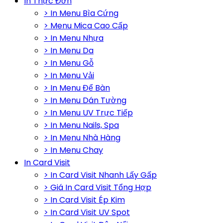
In Thực Đơn
> In Menu Bìa Cứng
> Menu Mica Cao Cấp
> In Menu Nhựa
> In Menu Da
> In Menu Gỗ
> In Menu Vải
> In Menu Để Bàn
> In Menu Dán Tường
> In Menu UV Trực Tiếp
> In Menu Nails, Spa
> In Menu Nhà Hàng
> In Menu Chay
In Card Visit
> In Card Visit Nhanh Lấy Gấp
> Giá In Card Visit Tổng Hợp
> In Card Visit Ép Kim
> In Card Visit UV Spot