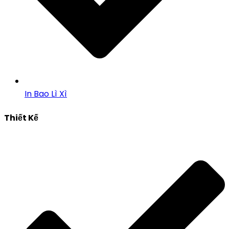
In Bao Lì Xì
Thiết Kế