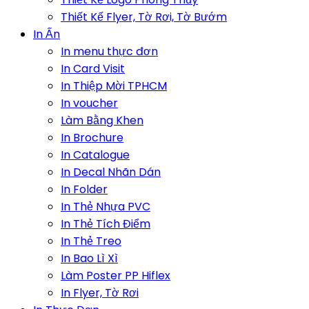
Thiết Kế Flyer, Tờ Rơi, Tờ Bướm
In Ấn
In menu thực đơn
In Card Visit
In Thiệp Mời TPHCM
In voucher
Làm Bằng Khen
In Brochure
In Catalogue
In Decal Nhãn Dán
In Folder
In Thẻ Nhựa PVC
In Thẻ Tích Điểm
In Thẻ Treo
In Bao Lì Xì
Làm Poster PP Hiflex
In Flyer, Tờ Rơi