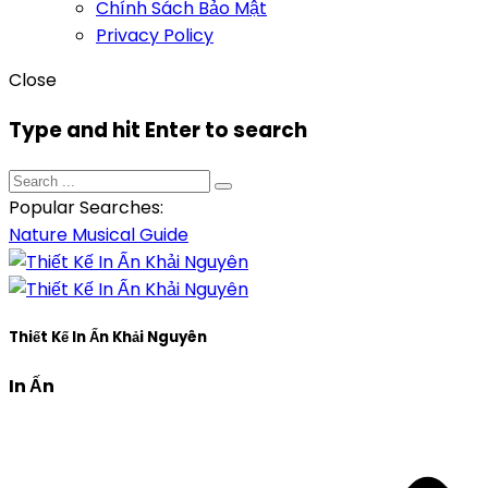
Chính Sách Bảo Mật
Privacy Policy
Close
Type and hit Enter to search
Popular Searches:
Nature
Musical
Guide
Thiết Kế In Ấn Khải Nguyên
In Ấn