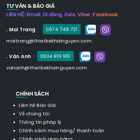
TƯ VẤN & BÁO GIÁ
LIÊN HỆ: Email, Di động, Zalo, Viber, Facebook
. Mai Trang
|
0974 748 721
maitrang@thietkekhainguyen.com
. Vân Anh
|
0934 819 961
vananh@thietkekhainguyen.com
CHÍNH SÁCH
Liên hệ Báo Giá
Về chúng tôi
Thông tin pháp lý
Chính sách mua hàng/ thanh toán
Chính sách giao hàng