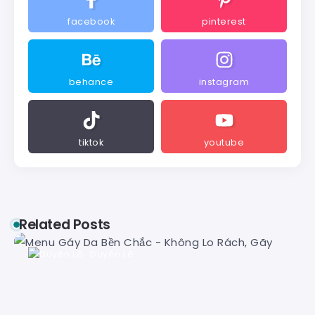
facebook
pinterest
behance
instagram
tiktok
youtube
Related Posts
Duyên Lê