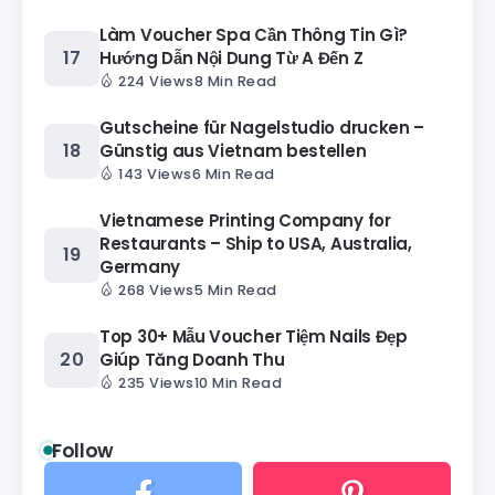
Làm Voucher Spa Cần Thông Tin Gì?
Hướng Dẫn Nội Dung Từ A Đến Z
224 Views
8 Min Read
Gutscheine für Nagelstudio drucken –
Günstig aus Vietnam bestellen
143 Views
6 Min Read
Vietnamese Printing Company for
Restaurants – Ship to USA, Australia,
Germany
268 Views
5 Min Read
Top 30+ Mẫu Voucher Tiệm Nails Đẹp
Giúp Tăng Doanh Thu
235 Views
10 Min Read
Follow