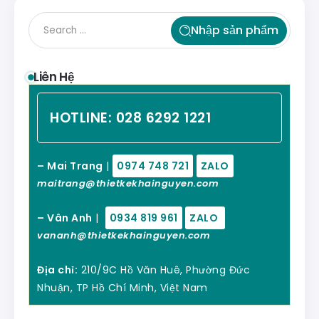
Nhập sản phẩm
Liên Hệ
HOTLINE:
028 6292 1221
– Mai Trang
|
0974 748 721
ZALO
maitrang@thietkekhainguyen.com
– Vân Anh
|
0934 819 961
ZALO
vananh@thietkekhainguyen.com
Địa chỉ:
210/9C Hồ Văn Huê, Phường Đức
Nhuận, TP Hồ Chí Minh, Việt Nam