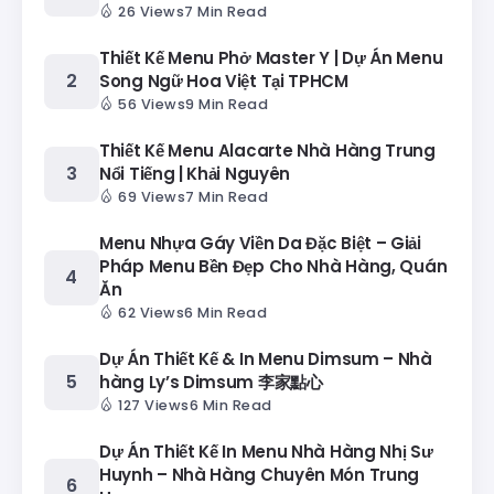
26 Views
7 Min Read
Thiết Kế Menu Phở Master Y | Dự Án Menu
Song Ngữ Hoa Việt Tại TPHCM
56 Views
9 Min Read
Thiết Kế Menu Alacarte Nhà Hàng Trung
Nổi Tiếng | Khải Nguyên
69 Views
7 Min Read
Menu Nhựa Gáy Viền Da Đặc Biệt – Giải
Pháp Menu Bền Đẹp Cho Nhà Hàng, Quán
Ăn
62 Views
6 Min Read
Dự Án Thiết Kế & In Menu Dimsum – Nhà
hàng Ly’s Dimsum 李家點心
127 Views
6 Min Read
Dự Án Thiết Kế In Menu Nhà Hàng Nhị Sư
Huynh – Nhà Hàng Chuyên Món Trung