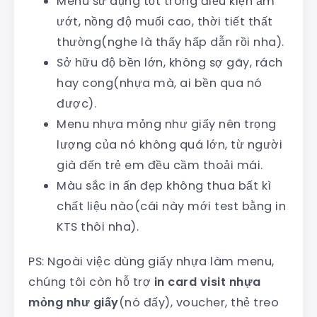
Menu sử dụng tốt trong điều kiện ẩm
ướt, nồng độ muối cao, thời tiết thất
thường(nghe là thấy hấp dẫn rồi nha).
Sở hữu độ bền lớn, không sợ gãy, rách
hay cong(nhựa mà, ai bền qua nó
được).
Menu nhựa mỏng như giấy nên trọng
lượng của nó không quá lớn, từ người
già đến trẻ em đều cầm thoải mái.
Màu sắc in ấn đẹp không thua bất kì
chất liệu nào(cái này mới test bằng in
KTS thôi nha).
PS: Ngoài việc dùng giấy nhựa làm menu,
chúng tôi còn hỗ trợ
in card visit nhựa
mỏng như giấy
(nó đấy), voucher, thẻ treo