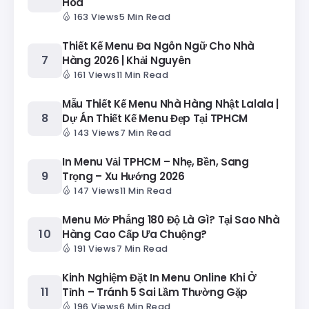
Hoa
163 Views
5 Min Read
Thiết Kế Menu Đa Ngôn Ngữ Cho Nhà
Hàng 2026 | Khải Nguyên
161 Views
11 Min Read
Mẫu Thiết Kế Menu Nhà Hàng Nhật Lalala |
Dự Án Thiết Kế Menu Đẹp Tại TPHCM
143 Views
7 Min Read
In Menu Vải TPHCM – Nhẹ, Bền, Sang
Trọng – Xu Hướng 2026
147 Views
11 Min Read
Menu Mở Phẳng 180 Độ Là Gì? Tại Sao Nhà
Hàng Cao Cấp Ưa Chuộng?
191 Views
7 Min Read
Kinh Nghiệm Đặt In Menu Online Khi Ở
Tỉnh – Tránh 5 Sai Lầm Thường Gặp
196 Views
6 Min Read