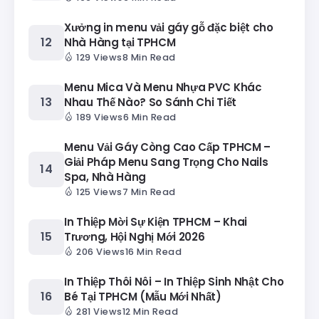
Xưởng in menu vải gáy gỗ đặc biệt cho
Nhà Hàng tại TPHCM
129 Views
8 Min Read
Menu Mica Và Menu Nhựa PVC Khác
Nhau Thế Nào? So Sánh Chi Tiết
189 Views
6 Min Read
Menu Vải Gáy Còng Cao Cấp TPHCM –
Giải Pháp Menu Sang Trọng Cho Nails
Spa, Nhà Hàng
125 Views
7 Min Read
In Thiệp Mời Sự Kiện TPHCM – Khai
Trương, Hội Nghị Mới 2026
206 Views
16 Min Read
In Thiệp Thôi Nôi – In Thiệp Sinh Nhật Cho
Bé Tại TPHCM (Mẫu Mới Nhất)
281 Views
12 Min Read