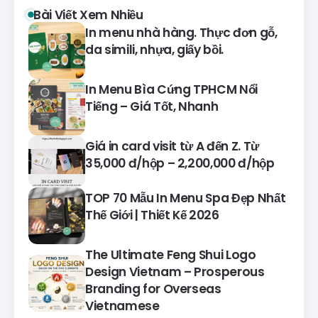
Bài Viết Xem Nhiều
In menu nhà hàng. Thực đơn gỗ,
da simili, nhựa, giấy bồi.
In Menu Bìa Cứng TPHCM Nổi
Tiếng – Giá Tốt, Nhanh
Giá in card visit từ A đến Z. Từ
35,000 đ/hộp – 2,200,000 đ/hộp
TOP 70 Mẫu In Menu Spa Đẹp Nhất
Thế Giới | Thiết Kế 2026
The Ultimate Feng Shui Logo
Design Vietnam – Prosperous
Branding for Overseas
Vietnamese