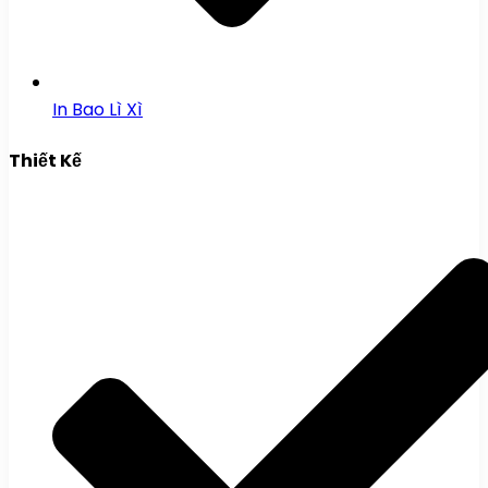
In Bao Lì Xì
Thiết Kế