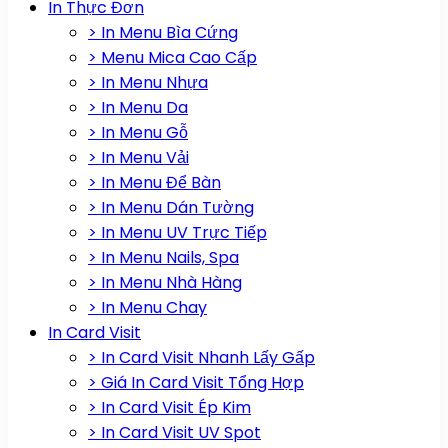
In Thực Đơn
> In Menu Bìa Cứng
> Menu Mica Cao Cấp
> In Menu Nhựa
> In Menu Da
> In Menu Gỗ
> In Menu Vải
> In Menu Để Bàn
> In Menu Dán Tường
> In Menu UV Trực Tiếp
> In Menu Nails, Spa
> In Menu Nhà Hàng
> In Menu Chay
In Card Visit
> In Card Visit Nhanh Lấy Gấp
> Giá In Card Visit Tổng Hợp
> In Card Visit Ép Kim
> In Card Visit UV Spot