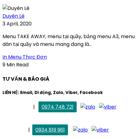
Duyên Lê
3 April, 2020
Menu TAKE AWAY, menu tại quầy, bảng menu A3, menu
dán tại quầy và menu mang đang là...
In Menu Thực Đơn
9 Min Read
TƯ VẤN & BÁO GIÁ
LIÊN HỆ: Email, Di động, Zalo, Viber, Facebook
. Mai Trang
|
0974 748 721
maitrang@thietkekhainguyen.com
. Vân Anh
|
0934 819 961
vananh@thietkekhainguyen.com