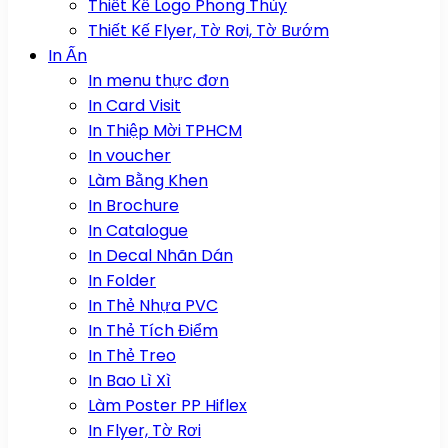
Thiết Kế Logo Phong Thủy
Thiết Kế Flyer, Tờ Rơi, Tờ Bướm
In Ấn
In menu thực đơn
In Card Visit
In Thiệp Mời TPHCM
In voucher
Làm Bằng Khen
In Brochure
In Catalogue
In Decal Nhãn Dán
In Folder
In Thẻ Nhựa PVC
In Thẻ Tích Điểm
In Thẻ Treo
In Bao Lì Xì
Làm Poster PP Hiflex
In Flyer, Tờ Rơi