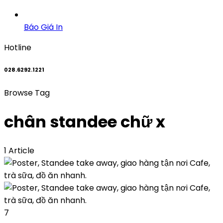
Báo Giá In
Hotline
028.6292.1221
Browse Tag
chân standee chữ x
1 Article
7