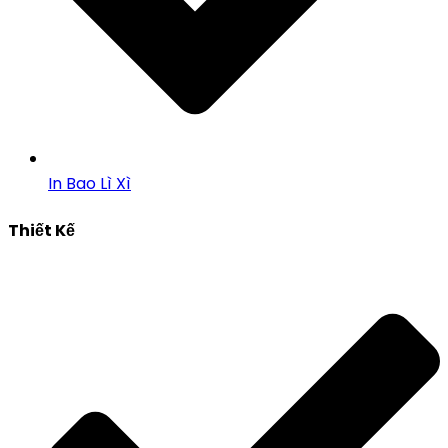
In Bao Lì Xì
Thiết Kế