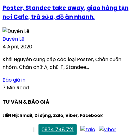
Poster, Standee take away, giao hàng tận
nơi Cafe, trà sữa, đồ ăn nhanh.
Duyên Lê
4 April, 2020
Khải Nguyên cung cấp các loại Poster, Chân cuốn
nhôm, Chân chữ A, chữ T, Standee...
Báo giá in
7 Min Read
TƯ VẤN & BÁO GIÁ
LIÊN HỆ: Email, Di động, Zalo, Viber, Facebook
. Mai Trang
|
0974 748 721
maitrang@thietkekhainguyen.com