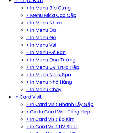
In Thực Đơn
> In Menu Bìa Cứng
> Menu Mica Cao Cấp
> In Menu Nhựa
> In Menu Da
> In Menu Gỗ
> In Menu Vải
> In Menu Để Bàn
> In Menu Dán Tường
> In Menu UV Trực Tiếp
> In Menu Nails, Spa
> In Menu Nhà Hàng
> In Menu Chay
In Card Visit
> In Card Visit Nhanh Lấy Gấp
> Giá In Card Visit Tổng Hợp
> In Card Visit Ép Kim
> In Card Visit UV Spot