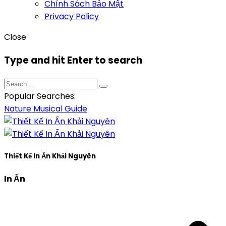
Chính Sách Bảo Mật
Privacy Policy
Close
Type and hit Enter to search
Popular Searches:
Nature
Musical
Guide
Thiết Kế In Ấn Khải Nguyên
In Ấn