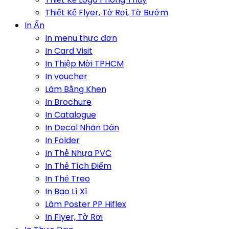
Thiết Kế Flyer, Tờ Rơi, Tờ Bướm
In Ấn
In menu thực đơn
In Card Visit
In Thiệp Mời TPHCM
In voucher
Làm Bằng Khen
In Brochure
In Catalogue
In Decal Nhãn Dán
In Folder
In Thẻ Nhựa PVC
In Thẻ Tích Điểm
In Thẻ Treo
In Bao Lì Xì
Làm Poster PP Hiflex
In Flyer, Tờ Rơi