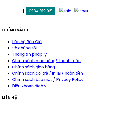
. Vân Anh
|
0934 819 961
vananh@thietkekhainguyen.com
CHÍNH SÁCH
Liên hệ Báo Giá
Về chúng tôi
Thông tin pháp lý
Chính sách mua hàng/ thanh toán
Chính sách giao hàng
Chính sách đổi trả / in lại / hoàn tiền
Chính sách bảo mật
/
Privacy Policy
Điều khoản dịch vụ
LIÊN HỆ
Công ty Thiết Kế In Ấn Khải Nguyên