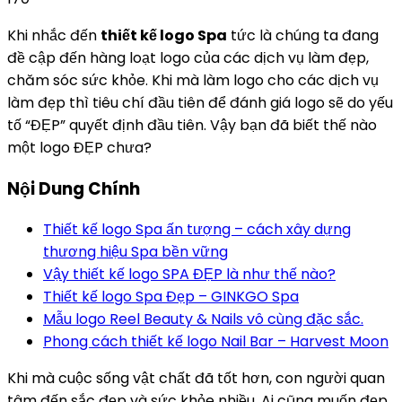
Khi nhắc đến
thiết kế logo Spa
tức là chúng ta đang
đề cập đến hàng loạt logo của các dịch vụ làm đẹp,
chăm sóc sức khỏe. Khi mà làm logo cho các dịch vụ
làm đẹp thì tiêu chí đầu tiên để đánh giá logo sẽ do yếu
tố “ĐẸP” quyết định đầu tiên. Vậy bạn đã biết thế nào
một logo ĐẸP chưa?
Nội Dung Chính
Thiết kế logo Spa ấn tượng – cách xây dựng
thương hiệu Spa bền vững
Vậy thiết kế logo SPA ĐẸP là như thế nào?
Thiết kế logo Spa Đẹp – GINKGO Spa
Mẫu logo Reel Beauty & Nails vô cùng đặc sắc.
Phong cách thiết kế logo Nail Bar – Harvest Moon
Khi mà cuộc sống vật chất đã tốt hơn, con người quan
tâm đến sắc đẹp và sức khỏe nhiều. Ai cũng muốn đẹp