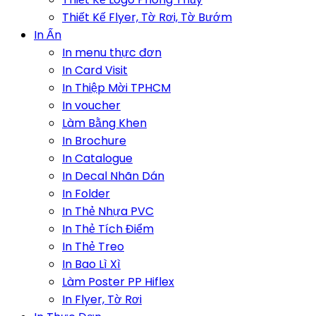
Thiết Kế Flyer, Tờ Rơi, Tờ Bướm
In Ấn
In menu thực đơn
In Card Visit
In Thiệp Mời TPHCM
In voucher
Làm Bằng Khen
In Brochure
In Catalogue
In Decal Nhãn Dán
In Folder
In Thẻ Nhựa PVC
In Thẻ Tích Điểm
In Thẻ Treo
In Bao Lì Xì
Làm Poster PP Hiflex
In Flyer, Tờ Rơi