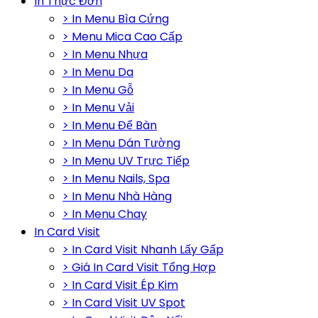
In Thực Đơn
> In Menu Bìa Cứng
> Menu Mica Cao Cấp
> In Menu Nhựa
> In Menu Da
> In Menu Gỗ
> In Menu Vải
> In Menu Để Bàn
> In Menu Dán Tường
> In Menu UV Trực Tiếp
> In Menu Nails, Spa
> In Menu Nhà Hàng
> In Menu Chay
In Card Visit
> In Card Visit Nhanh Lấy Gấp
> Giá In Card Visit Tổng Hợp
> In Card Visit Ép Kim
> In Card Visit UV Spot