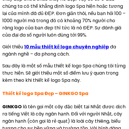
chúng ta có thể khẳng định logo Spa hiện hoặc tương
lại của mình đã đủ ĐẸP. Đơn giản thôi, nếu bạn hỏi 100 –
1000 người mà trong đó có khoảng 70% người cho
ràng logo của bạn đẹp thì tức là nó ĐẸP. Sự đánh giá
của đại đa số người luôn đúng tới 99%.
Giới thiệu
10 mẫu thiết kế logo chuyên nghiệp
đa
ngành nghề – đa phong cách.
Sau đây là một số mẫu thiết kế logo Spa chúng tôi từng
thực hiện. Sẽ giới thiệu một số điểm lưu ý quan trọng
kèm theo khi thiết kế logo Spa này.
Thiết kế logo Spa Đẹp – GINKGO Spa
GINKGO
là tên gọi một cây đặc biệt tại Nhật được dịch
ra tiếng Việt là cây ngân hạnh. Đối với người Nhật, cây
ngân hạnh (còn gọi là rẻ quạt) là loài cây thiêng, biểu
tượng cho sự bền vững và trường tồn. Với hình dáng