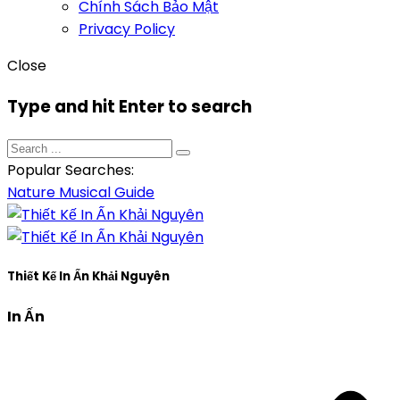
Chính Sách Bảo Mật
Privacy Policy
Close
Type and hit Enter to search
Popular Searches:
Nature
Musical
Guide
Thiết Kế In Ấn Khải Nguyên
In Ấn