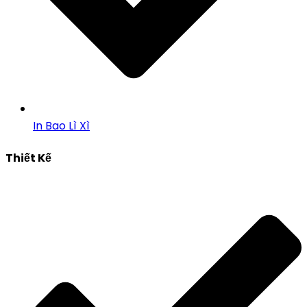
In Bao Lì Xì
Thiết Kế