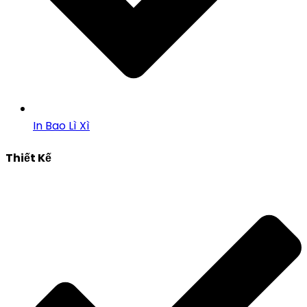
In Bao Lì Xì
Thiết Kế