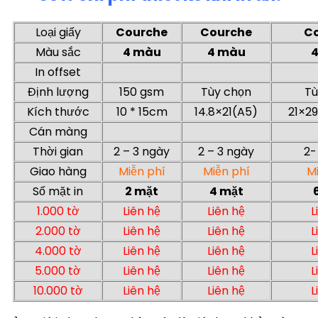
Loại giấy
Courche
Courche
C
Màu sắc
4 màu
4 màu
In offset
Định lượng
150 gsm
Tùy chọn
Tù
Kích thước
10 * 15cm
14.8×21(A5)
21×2
Cán màng
Thời gian
2 – 3 ngày
2 – 3 ngày
2-
Giao hàng
Miễn phí
Miễn phí
Mi
Số mặt in
2 mặt
4 mặt
1.000 tờ
Liên hệ
Liên hệ
L
2.000 tờ
Liên hệ
Liên hệ
L
4.000 tờ
Liên hệ
Liên hệ
L
5.000 tờ
Liên hệ
Liên hệ
L
10.000 tờ
Liên hệ
Liên hệ
L