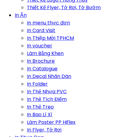
Thiết Kế Flyer, Tờ Rơi, Tờ Bướm
In Ấn
In menu thực đơn
In Card Visit
In Thiệp Mời TPHCM
In voucher
Làm Bằng Khen
In Brochure
In Catalogue
In Decal Nhãn Dán
In Folder
In Thẻ Nhựa PVC
In Thẻ Tích Điểm
In Thẻ Treo
In Bao Lì Xì
Làm Poster PP Hiflex
In Flyer, Tờ Rơi