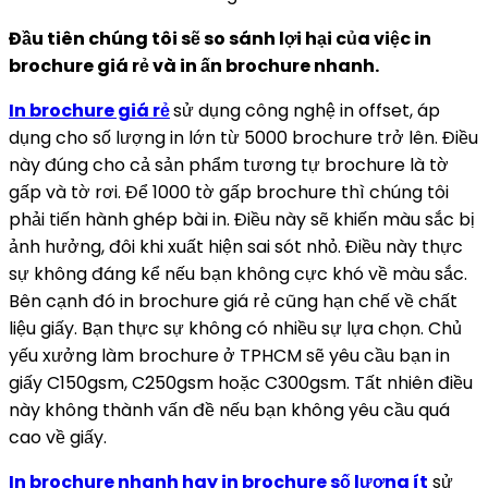
Đầu tiên chúng tôi sẽ so sánh lợi hại của việc in
brochure giá rẻ và in ấn brochure nhanh.
In brochure giá rẻ
sử dụng công nghệ in offset, áp
dụng cho số lượng in lớn từ 5000 brochure trở lên. Điều
này đúng cho cả sản phẩm tương tự brochure là tờ
gấp và tờ rơi. Để 1000 tờ gấp brochure thì chúng tôi
phải tiến hành ghép bài in. Điều này sẽ khiến màu sắc bị
ảnh hưởng, đôi khi xuất hiện sai sót nhỏ. Điều này thực
sự không đáng kể nếu bạn không cực khó về màu sắc.
Bên cạnh đó in brochure giá rẻ cũng hạn chế về chất
liệu giấy. Bạn thực sự không có nhiều sự lựa chọn. Chủ
yếu xưởng làm brochure ở TPHCM sẽ yêu cầu bạn in
giấy C150gsm, C250gsm hoặc C300gsm. Tất nhiên điều
này không thành vấn đề nếu bạn không yêu cầu quá
cao về giấy.
In brochure nhanh hay in brochure số lượng ít
sử