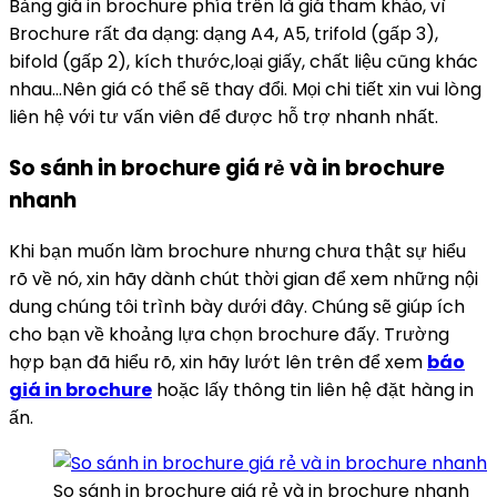
Bảng giá in brochure phía trên là giá tham khảo, vì
Brochure rất đa dạng: dạng A4, A5, trifold (gấp 3),
bifold (gấp 2), kích thước,loại giấy, chất liệu cũng khác
nhau…Nên giá có thể sẽ thay đổi. Mọi chi tiết xin vui lòng
liên hệ với tư vấn viên để được hỗ trợ nhanh nhất.
So sánh in brochure giá rẻ và in brochure
nhanh
Khi bạn muốn làm brochure nhưng chưa thật sự hiểu
rõ về nó, xin hãy dành chút thời gian để xem những nội
dung chúng tôi trình bày dưới đây. Chúng sẽ giúp ích
cho bạn về khoảng lựa chọn brochure đấy. Trường
hợp bạn đã hiểu rõ, xin hãy lướt lên trên để xem
báo
giá in brochure
hoặc lấy thông tin liên hệ đặt hàng in
ấn.
So sánh in brochure giá rẻ và in brochure nhanh