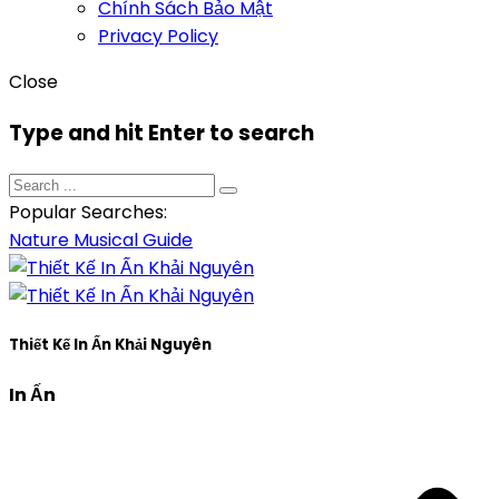
Chính Sách Bảo Mật
Privacy Policy
Close
Type and hit Enter to search
Popular Searches:
Nature
Musical
Guide
Thiết Kế In Ấn Khải Nguyên
In Ấn