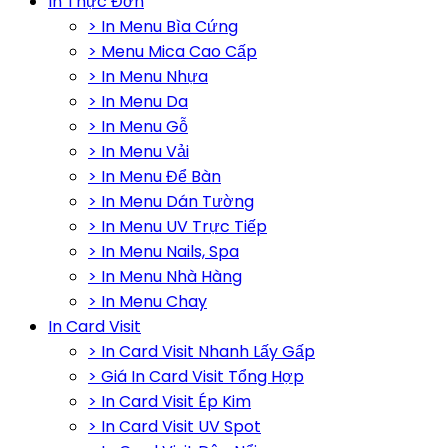
In Thực Đơn
> In Menu Bìa Cứng
> Menu Mica Cao Cấp
> In Menu Nhựa
> In Menu Da
> In Menu Gỗ
> In Menu Vải
> In Menu Để Bàn
> In Menu Dán Tường
> In Menu UV Trực Tiếp
> In Menu Nails, Spa
> In Menu Nhà Hàng
> In Menu Chay
In Card Visit
> In Card Visit Nhanh Lấy Gấp
> Giá In Card Visit Tổng Hợp
> In Card Visit Ép Kim
> In Card Visit UV Spot