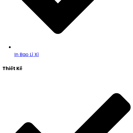
In Bao Lì Xì
Thiết Kế