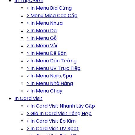
In Thực Đơn
> In Menu Bìa Cứng
> Menu Mica Cao Cấp
> In Menu Nhựa
> In Menu Da
> In Menu Gỗ
> In Menu Vải
> In Menu Để Bàn
> In Menu Dán Tường
> In Menu UV Trực Tiếp
> In Menu Nails, Spa
> In Menu Nhà Hàng
> In Menu Chay
In Card Visit
> In Card Visit Nhanh Lấy Gấp
> Giá In Card Visit Tổng Hợp
> In Card Visit Ép Kim
> In Card Visit UV Spot