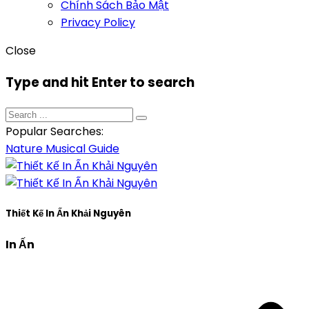
Chính Sách Bảo Mật
Privacy Policy
Close
Type and hit Enter to search
Popular Searches:
Nature
Musical
Guide
Thiết Kế In Ấn Khải Nguyên
In Ấn