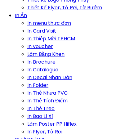
Thiết Kế Flyer, Tờ Rơi, Tờ Bướm
In Ấn
In menu thực đơn
In Card Visit
In Thiệp Mời TPHCM
In voucher
Làm Bằng Khen
In Brochure
In Catalogue
In Decal Nhãn Dán
In Folder
In Thẻ Nhựa PVC
In Thẻ Tích Điểm
In Thẻ Treo
In Bao Lì Xì
Làm Poster PP Hiflex
In Flyer, Tờ Rơi