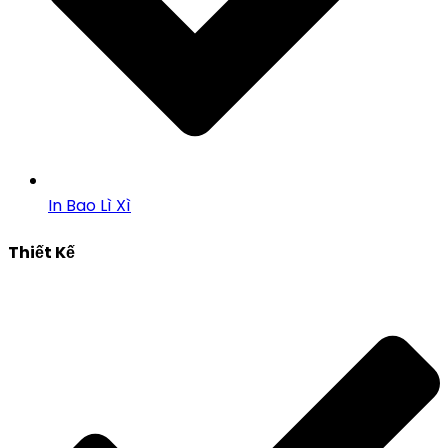
In Bao Lì Xì
Thiết Kế