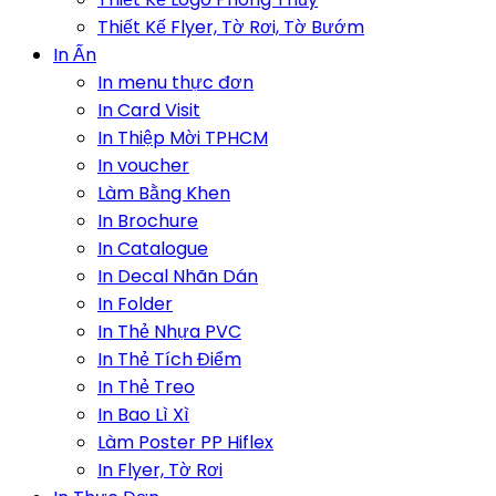
Thiết Kế Flyer, Tờ Rơi, Tờ Bướm
In Ấn
In menu thực đơn
In Card Visit
In Thiệp Mời TPHCM
In voucher
Làm Bằng Khen
In Brochure
In Catalogue
In Decal Nhãn Dán
In Folder
In Thẻ Nhựa PVC
In Thẻ Tích Điểm
In Thẻ Treo
In Bao Lì Xì
Làm Poster PP Hiflex
In Flyer, Tờ Rơi