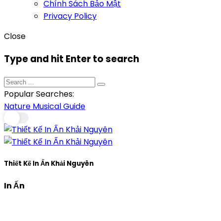
Chính Sách Bảo Mật
Privacy Policy
Close
Type and hit Enter to search
Popular Searches:
Nature
Musical
Guide
Thiết Kế In Ấn Khải Nguyên
In Ấn