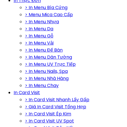
In Thực Đơn
> In Menu Bìa Cứng
> Menu Mica Cao Cấp
> In Menu Nhựa
> In Menu Da
> In Menu Gỗ
> In Menu Vải
> In Menu Để Bàn
> In Menu Dán Tường
> In Menu UV Trực Tiếp
> In Menu Nails, Spa
> In Menu Nhà Hàng
> In Menu Chay
In Card Visit
> In Card Visit Nhanh Lấy Gấp
> Giá In Card Visit Tổng Hợp
> In Card Visit Ép Kim
> In Card Visit UV Spot