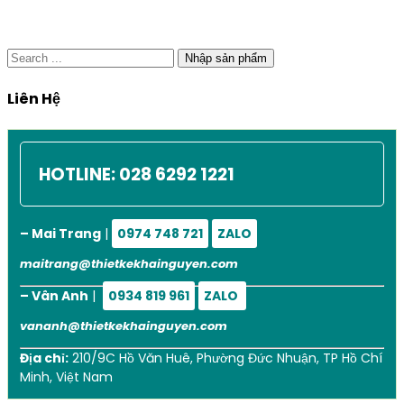
Nhập sản phẩm
Liên Hệ
HOTLINE:
028 6292 1221
– Mai Trang
|
0974 748 721
ZALO
maitrang@thietkekhainguyen.com
– Vân Anh
|
0934 819 961
ZALO
vananh@thietkekhainguyen.com
Địa chỉ:
210/9C Hồ Văn Huê, Phường Đức Nhuận, TP Hồ Chí
Minh, Việt Nam