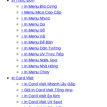
In Thực Đơn
> In Menu Bìa Cứng
> Menu Mica Cao Cấp
> In Menu Nhựa
> In Menu Da
> In Menu Gỗ
> In Menu Vải
> In Menu Để Bàn
> In Menu Dán Tường
> In Menu UV Trực Tiếp
> In Menu Nails, Spa
> In Menu Nhà Hàng
> In Menu Chay
In Card Visit
> In Card Visit Nhanh Lấy Gấp
> Giá In Card Visit Tổng Hợp
> In Card Visit Ép Kim
> In Card Visit UV Spot