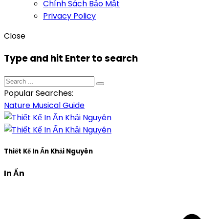
Chính Sách Bảo Mật
Privacy Policy
Close
Type and hit Enter to search
Popular Searches:
Nature
Musical
Guide
Thiết Kế In Ấn Khải Nguyên
In Ấn