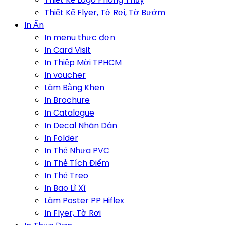
Thiết Kế Flyer, Tờ Rơi, Tờ Bướm
In Ấn
In menu thực đơn
In Card Visit
In Thiệp Mời TPHCM
In voucher
Làm Bằng Khen
In Brochure
In Catalogue
In Decal Nhãn Dán
In Folder
In Thẻ Nhựa PVC
In Thẻ Tích Điểm
In Thẻ Treo
In Bao Lì Xì
Làm Poster PP Hiflex
In Flyer, Tờ Rơi