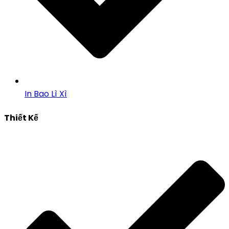
In Bao Lì Xì
Thiết Kế