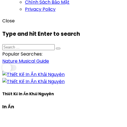
Chính Sách Bảo Mật
Privacy Policy
Close
Type and hit Enter to search
Popular Searches:
Nature
Musical
Guide
Thiết Kế In Ấn Khải Nguyên
In Ấn