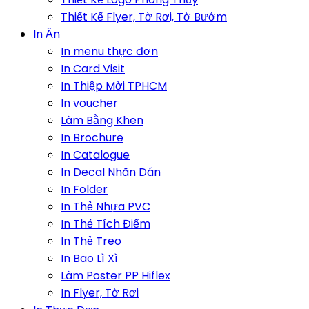
Thiết Kế Flyer, Tờ Rơi, Tờ Bướm
In Ấn
In menu thực đơn
In Card Visit
In Thiệp Mời TPHCM
In voucher
Làm Bằng Khen
In Brochure
In Catalogue
In Decal Nhãn Dán
In Folder
In Thẻ Nhựa PVC
In Thẻ Tích Điểm
In Thẻ Treo
In Bao Lì Xì
Làm Poster PP Hiflex
In Flyer, Tờ Rơi