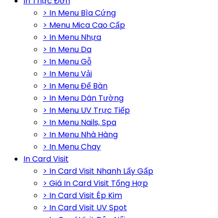
In Thực Đơn
> In Menu Bìa Cứng
> Menu Mica Cao Cấp
> In Menu Nhựa
> In Menu Da
> In Menu Gỗ
> In Menu Vải
> In Menu Để Bàn
> In Menu Dán Tường
> In Menu UV Trực Tiếp
> In Menu Nails, Spa
> In Menu Nhà Hàng
> In Menu Chay
In Card Visit
> In Card Visit Nhanh Lấy Gấp
> Giá In Card Visit Tổng Hợp
> In Card Visit Ép Kim
> In Card Visit UV Spot