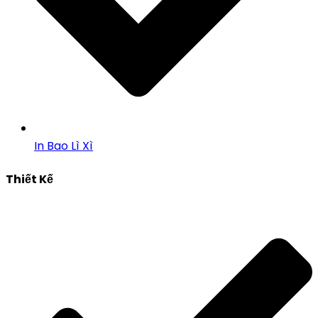
In Bao Lì Xì
Thiết Kế