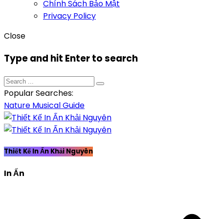
Chính Sách Bảo Mật
Privacy Policy
Close
Type and hit Enter to search
Popular Searches:
Nature
Musical
Guide
Thiết Kế In Ấn Khải Nguyên
In Ấn