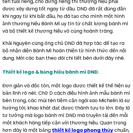
tên tuổi riêng, chỗ đứng riêng thì thương hiệu phải
được xây dựng tốt ngay từ đầu. DND đã rất đúng đắn
khi ngay từ khi bắt đầu, họ đã tạo cho mình một hình
ảnh thương hiệu Bánh Mì uy tín từ chất lượng bánh mì
và bộ thiết kế thương hiệu vô cùng hoành tráng.
Khải Nguyên cùng ông chủ DND đã hợp tác để tạo ra
bộ nhận diện Bánh Mì hoàn thiện từ hình thức đến nội
dung. Mời các bạn theo dõi chi tiết bên dưới đây nhé.
Thiết kế logo & bảng hiệu bánh mì DND.
Đơn giản và độc tôn, một logo được thiết kế thể hiện sự
bản lĩnh rõ nét. Chữ D cách điệu hình ảnh mẫu bánh mì
bên trong, các mũi tên tiệm cận ngôi sao Michelin là sự
hướng tới, khao khát đạt được thành tựu to lớn. Đây là
tư tưởng mà logo bánh mì DND mà truyền tải đến mỗi
một khách hàng tiếp cận với thương hiệu. Quan trọng
hơn đây là một bảng
thiết kế logo phong thủy
chuẩn,