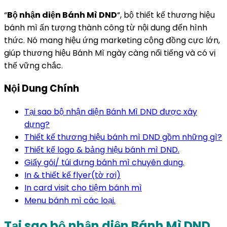
“
Bộ nhận diện Bánh Mì DND
“, bộ thiết kế thương hiệu
bánh mì ấn tượng thành công từ nội dung đến hình
thức. Nó mang hiệu ứng marketing cộng đồng cực lớn,
giúp thương hiệu Bánh Mì ngày càng nổi tiếng và có vị
thế vững chắc.
Nội Dung Chính
Tại sao bộ nhận diện Bánh Mì DND được xây
dựng?
Thiết kế thương hiệu bánh mì DND gồm những gì?
Thiết kế logo & bảng hiệu bánh mì DND.
Giấy gói/ túi đựng bánh mì chuyên dụng.
In & thiết kế flyer(tờ rơi)
In card visit cho tiệm bánh mì
Menu bánh mì các loại.
Tại sao bộ nhận diện Bánh Mì DND