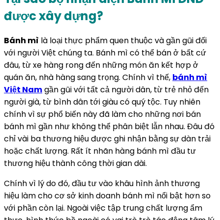
được xây dựng?
Bánh mì
là loại thực phẩm quen thuộc và gần gũi đối
với người Việt chúng ta. Bánh mì có thể bán ở bất cứ
đâu, từ xe hàng rong đến những món ăn kết hợp ở
quán ăn, nhà hàng sang trọng. Chính vì thế,
bánh mì
Việt Nam
gần gũi với tất cả người dân, từ trẻ nhỏ đến
người già, từ bình dân tới giàu có quý tộc. Tuy nhiên
chính vì sự phổ biến này đã làm cho những nơi bán
bánh mì gần như không thể phân biệt lẫn nhau. Đâu đó
chỉ vài ba thương hiệu được ghi nhận bằng sự dàn trải
hoặc chất lượng. Rất ít nhãn hàng bánh mì đầu tư
thương hiệu thành công thời gian dài.
Chính vì lý do đó, đầu tư vào khâu hình ảnh thương
hiệu làm cho cơ sở kinh doanh bánh mì nổi bật hơn so
với phần còn lại. Ngoài việc tập trung chất lượng ẩm