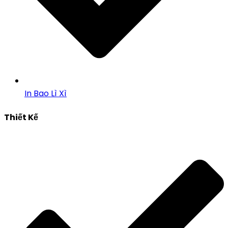
In Bao Lì Xì
Thiết Kế