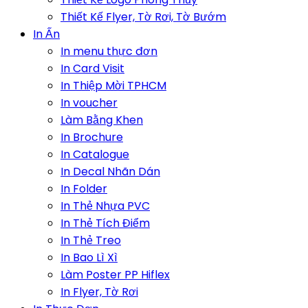
Thiết Kế Flyer, Tờ Rơi, Tờ Bướm
In Ấn
In menu thực đơn
In Card Visit
In Thiệp Mời TPHCM
In voucher
Làm Bằng Khen
In Brochure
In Catalogue
In Decal Nhãn Dán
In Folder
In Thẻ Nhựa PVC
In Thẻ Tích Điểm
In Thẻ Treo
In Bao Lì Xì
Làm Poster PP Hiflex
In Flyer, Tờ Rơi