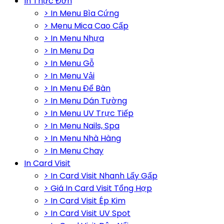
In Thực Đơn
> In Menu Bìa Cứng
> Menu Mica Cao Cấp
> In Menu Nhựa
> In Menu Da
> In Menu Gỗ
> In Menu Vải
> In Menu Để Bàn
> In Menu Dán Tường
> In Menu UV Trực Tiếp
> In Menu Nails, Spa
> In Menu Nhà Hàng
> In Menu Chay
In Card Visit
> In Card Visit Nhanh Lấy Gấp
> Giá In Card Visit Tổng Hợp
> In Card Visit Ép Kim
> In Card Visit UV Spot