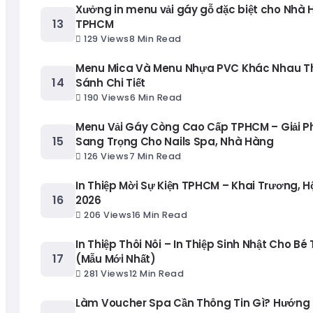
Xưởng in menu vải gáy gỗ đặc biệt cho Nhà 
TPHCM
129 Views
8 Min Read
Menu Mica Và Menu Nhựa PVC Khác Nhau T
Sánh Chi Tiết
190 Views
6 Min Read
Menu Vải Gáy Còng Cao Cấp TPHCM – Giải 
Sang Trọng Cho Nails Spa, Nhà Hàng
126 Views
7 Min Read
In Thiệp Mời Sự Kiện TPHCM – Khai Trương, H
2026
206 Views
16 Min Read
In Thiệp Thôi Nôi – In Thiệp Sinh Nhật Cho Bé
(Mẫu Mới Nhất)
281 Views
12 Min Read
Làm Voucher Spa Cần Thông Tin Gì? Hướng 