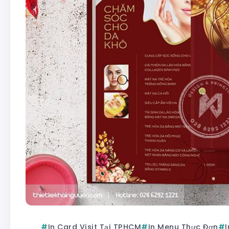
In Card Visit Tại TPHCM
In Menu Thực Đơn