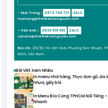
– Mai Trang
|
0974 748 721
ZALO
maitrang@thietkekhainguyen.com
– Vân Anh
|
0934 819 961
ZALO
vananh@thietkekhainguyen.com
Địa chỉ:
210/9C Hồ Văn Huê, Phường Đức Nhuận, TP
Minh, Việt Nam
Bài Viết Xem Nhiều
In menu nhà hàng. Thực đơn gỗ, da si
nhựa, giấy bồi.
In Menu Bìa Cứng TPHCM Nổi Tiếng – 
Nhanh