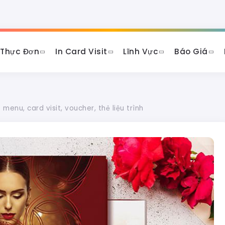
 Thực Đơn
In Card Visit
Lĩnh Vực
Báo Giá
menu, card visit, voucher, thẻ liệu trình