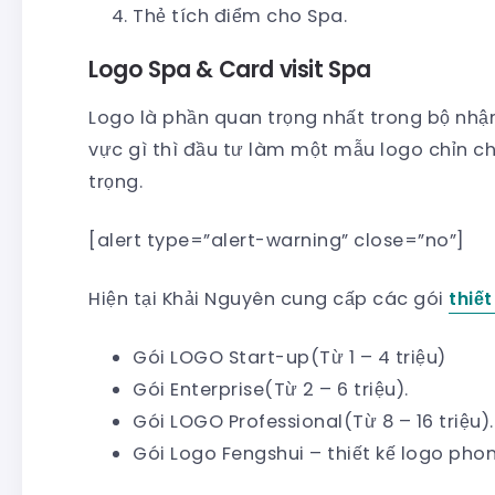
Thẻ tích điểm cho Spa.
Logo Spa & Card visit Spa
Logo là phần quan trọng nhất trong bộ nhận
vực gì thì đầu tư làm một mẫu logo chỉn chu
trọng.
[alert type=”alert-warning” close=”no”]
Hiện tại Khải Nguyên cung cấp các gói
thiế
Gói LOGO Start-up(Từ 1 – 4 triệu)
Gói Enterprise(Từ 2 – 6 triệu).
Gói LOGO Professional(Từ 8 – 16 triệu).
Gói Logo Fengshui – thiết kế logo phong