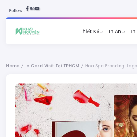
Follow :
Thiết Kế
In Ấn
In
Home
In Card Visit Tại TPHCM
Hoa Spa Branding: Logo 
/
/