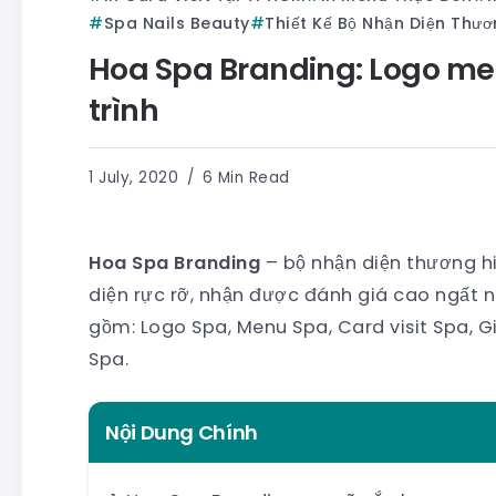
Spa Nails Beauty
Thiết Kế Bộ Nhận Diện Thư
Hoa Spa Branding: Logo menu,
trình
1 July, 2020
6 Min Read
Hoa Spa Branding
– bộ nhận diện thương h
diện rực rỡ, nhận được đánh giá cao ngất 
gồm: Logo Spa, Menu Spa, Card visit Spa, Gi
Spa.
Nội Dung Chính