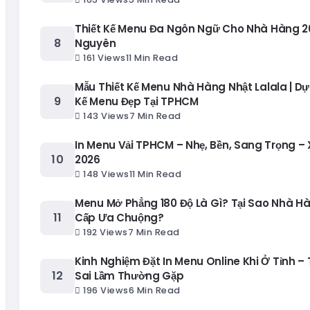
Thiết Kế Menu Đa Ngôn Ngữ Cho Nhà Hàng 20
Nguyên
161 Views
11 Min Read
Mẫu Thiết Kế Menu Nhà Hàng Nhật Lalala | Dự
Kế Menu Đẹp Tại TPHCM
143 Views
7 Min Read
In Menu Vải TPHCM – Nhẹ, Bền, Sang Trọng –
2026
148 Views
11 Min Read
Menu Mở Phẳng 180 Độ Là Gì? Tại Sao Nhà H
Cấp Ưa Chuộng?
192 Views
7 Min Read
Kinh Nghiệm Đặt In Menu Online Khi Ở Tỉnh – 
Sai Lầm Thường Gặp
196 Views
6 Min Read