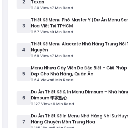
Texas
30 Views
7 Min Read
Thiết Kế Menu Phở Master Y | Dự Án Menu S
Hoa Việt Tại TPHCM
57 Views
9 Min Read
Thiết Kế Menu Alacarte Nhà Hàng Trung Nổi T
Nguyên
69 Views
7 Min Read
Menu Nhựa Gáy Viền Da Đặc Biệt – Giải Pháp
Đẹp Cho Nhà Hàng, Quán Ăn
64 Views
6 Min Read
Dự Án Thiết Kế & In Menu Dimsum – Nhà hàng
Dimsum 李家點心
127 Views
6 Min Read
Dự Án Thiết Kế In Menu Nhà Hàng Nhị Sư Huy
Hàng Chuyên Món Trung Hoa
165 Views
5 Min Read