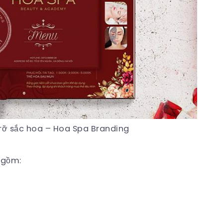
 rỡ sắc hoa – Hoa Spa Branding
 gồm: