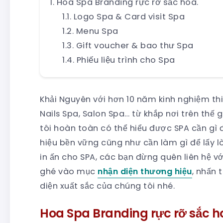
Hoa Spa Branding rực rỡ sắc hoa.
Logo Spa & Card visit Spa
Menu Spa
Gift voucher & bao thư Spa
Phiếu liệu trình cho Spa
Khải Nguyên với hơn 10 năm kinh nghiệm thi
Nails Spa, Salon Spa… từ khắp nơi trên thế 
tôi hoàn toàn có thể hiểu được SPA cần gì đ
hiệu bền vững cũng như cần làm gì để lấy lò
in ấn cho SPA, các bạn đừng quên liên hệ vớ
ghé vào mục
nhận diện thương hiệu
, nhấn 
diện xuất sắc của chúng tôi nhé.
Hoa Spa Branding rực rỡ sắc h