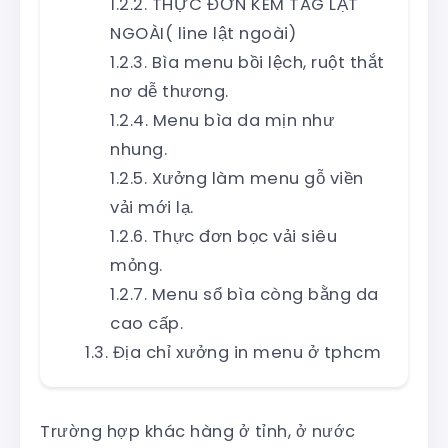
THỰC ĐƠN KÈM TAG LẬT
NGOÀI( line lật ngoài)
Bìa menu bồi lệch, ruột thắt
nơ dễ thương.
Menu bìa da mịn như
nhung.
Xưởng làm menu gỗ viền
vải mới lạ.
Thực đơn bọc vải siêu
mỏng.
Menu sổ bìa còng bằng da
cao cấp.
Địa chỉ xưởng in menu ở tphcm
Trường hợp khác hàng ở tỉnh, ở nước