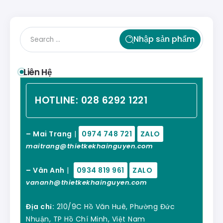
Nhập sản phẩm
Liên Hệ
HOTLINE:
028 6292 1221
– Mai Trang
|
0974 748 721
ZALO
maitrang@thietkekhainguyen.com
– Vân Anh
|
0934 819 961
ZALO
vananh@thietkekhainguyen.com
Địa chỉ:
210/9C Hồ Văn Huê, Phường Đức
Nhuận, TP Hồ Chí Minh, Việt Nam