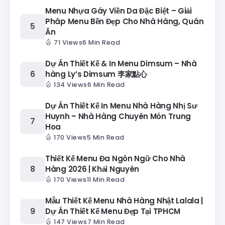
Menu Nhựa Gáy Viền Da Đặc Biệt – Giải
Pháp Menu Bền Đẹp Cho Nhà Hàng, Quán
Ăn
71 Views
6 Min Read
Dự Án Thiết Kế & In Menu Dimsum – Nhà
hàng Ly’s Dimsum 李家點心
134 Views
6 Min Read
Dự Án Thiết Kế In Menu Nhà Hàng Nhị Sư
Huynh – Nhà Hàng Chuyên Món Trung
Hoa
170 Views
5 Min Read
Thiết Kế Menu Đa Ngôn Ngữ Cho Nhà
Hàng 2026 | Khải Nguyên
170 Views
11 Min Read
Mẫu Thiết Kế Menu Nhà Hàng Nhật Lalala |
Dự Án Thiết Kế Menu Đẹp Tại TPHCM
147 Views
7 Min Read