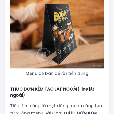
Menu đề bàn đế rời tiện dụng
THỰC ĐƠN KÈM TAG LẬT NGOÀI( line lật
ngoài)
Tiếp đến cũng là một dòng menu sáng tạo
từ xưởng menu Sài Gòn:
THỰC ĐƠN KÈM