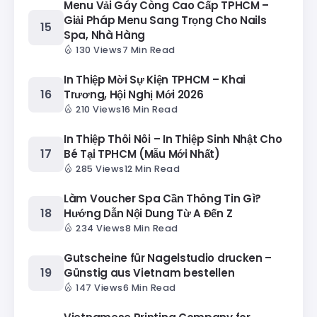
Menu Vải Gáy Còng Cao Cấp TPHCM –
Giải Pháp Menu Sang Trọng Cho Nails
Spa, Nhà Hàng
130 Views
7 Min Read
In Thiệp Mời Sự Kiện TPHCM – Khai
Trương, Hội Nghị Mới 2026
210 Views
16 Min Read
In Thiệp Thôi Nôi – In Thiệp Sinh Nhật Cho
Bé Tại TPHCM (Mẫu Mới Nhất)
285 Views
12 Min Read
Làm Voucher Spa Cần Thông Tin Gì?
Hướng Dẫn Nội Dung Từ A Đến Z
234 Views
8 Min Read
Gutscheine für Nagelstudio drucken –
Günstig aus Vietnam bestellen
147 Views
6 Min Read