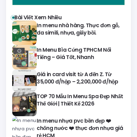
Bài Viết Xem Nhiều
In menu nhà hàng. Thực đơn gỗ,
da simili, nhựa, giấy bồi.
In Menu Bìa Cứng TPHCM Nổi
Tiếng – Giá Tốt, Nhanh
Giá in card visit từ A đến Z. Từ
35,000 đ/hộp – 2,200,000 đ/hộp
TOP 70 Mẫu In Menu Spa Đẹp Nhất
Thế Giới | Thiết Kế 2026
In menu nhựa pvc bền đẹp ❤️
chống nước ❤️ thực đơn nhựa giá
rẻ HCM