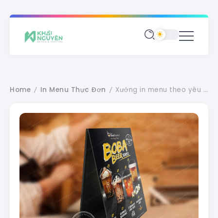
Home
In Menu Thực Đơn
Xưởng in menu theo yêu cầu tại Sài Gòn TP.HCM.
/
/