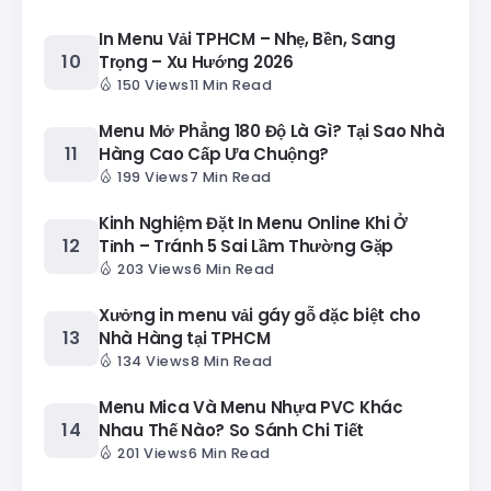
In Menu Vải TPHCM – Nhẹ, Bền, Sang
Trọng – Xu Hướng 2026
150 Views
11 Min Read
Menu Mở Phẳng 180 Độ Là Gì? Tại Sao Nhà
Hàng Cao Cấp Ưa Chuộng?
199 Views
7 Min Read
Kinh Nghiệm Đặt In Menu Online Khi Ở
Tỉnh – Tránh 5 Sai Lầm Thường Gặp
203 Views
6 Min Read
Xưởng in menu vải gáy gỗ đặc biệt cho
Nhà Hàng tại TPHCM
134 Views
8 Min Read
Menu Mica Và Menu Nhựa PVC Khác
Nhau Thế Nào? So Sánh Chi Tiết
201 Views
6 Min Read