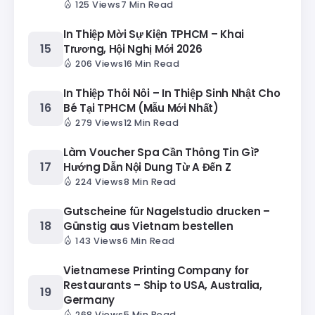
125 Views
7 Min Read
In Thiệp Mời Sự Kiện TPHCM – Khai
Trương, Hội Nghị Mới 2026
206 Views
16 Min Read
In Thiệp Thôi Nôi – In Thiệp Sinh Nhật Cho
Bé Tại TPHCM (Mẫu Mới Nhất)
279 Views
12 Min Read
Làm Voucher Spa Cần Thông Tin Gì?
Hướng Dẫn Nội Dung Từ A Đến Z
224 Views
8 Min Read
Gutscheine für Nagelstudio drucken –
Günstig aus Vietnam bestellen
143 Views
6 Min Read
Vietnamese Printing Company for
Restaurants – Ship to USA, Australia,
Germany
268 Views
5 Min Read