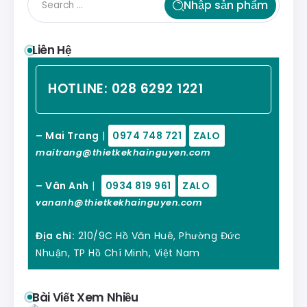
Nhập sản phẩm
Liên Hệ
HOTLINE:
028 6292 1221
– Mai Trang
|
0974 748 721
ZALO
maitrang@thietkekhainguyen.com
– Vân Anh
|
0934 819 961
ZALO
vananh@thietkekhainguyen.com
Địa chỉ:
210/9C Hồ Văn Huê, Phường Đức
Nhuận, TP Hồ Chí Minh, Việt Nam
Bài Viết Xem Nhiều