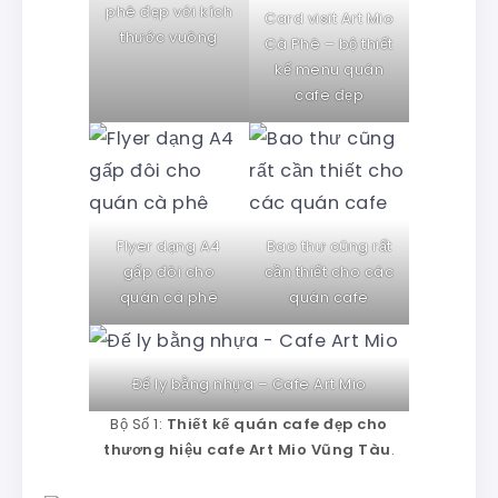
phê đẹp với kích
Card visit Art Mio
thước vuông
Cà Phê – bộ thiết
kế menu quán
cafe đẹp
Flyer dạng A4
Bao thư cũng rất
gấp đôi cho
cần thiết cho các
quán cà phê
quán cafe
Đế ly bằng nhựa – Cafe Art Mio
Bộ Số 1:
Thiết kế quán cafe đẹp cho
thương hiệu cafe Art Mio Vũng Tàu
.