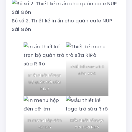
Bộ số 2: Thiết kế in ấn cho quán cafe NUP
Sài Gòn
Thiết kế menu trà
sữa RiRô
in ấn thiết kế trọn
bộ quán trá sữa
RiRô
In menu hộp đèn
Mẫu thiết kế logo
cỡ lớn
trà sữa Rirô