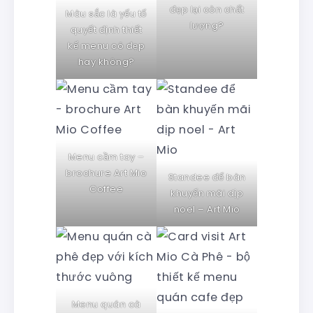
đẹp lại còn chất
Màu sắc là yếu tố
lượng?
quyết định thiết
kế menu có đẹp
hay không?
Menu cầm tay –
brochure Art Mio
Standee để bàn
Coffee
khuyến mãi dịp
noel – Art Mio
Menu quán cà