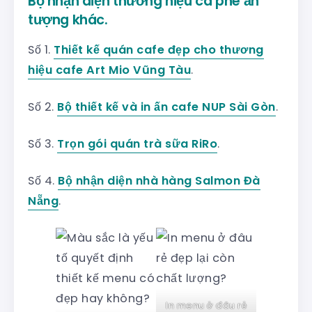
Bộ nhận diện thương hiệu cà phê ấn
tượng khác.
Số 1.
Thiết kế quán cafe đẹp cho thương
hiệu cafe Art Mio Vũng Tàu
.
Số 2.
Bộ thiết kế và in ấn cafe NUP Sài Gòn
.
Số 3.
Trọn gói quán trà sữa RiRo
.
Số 4.
Bộ nhận diện nhà hàng Salmon Đà
Nẵng
.
In menu ở đâu rẻ