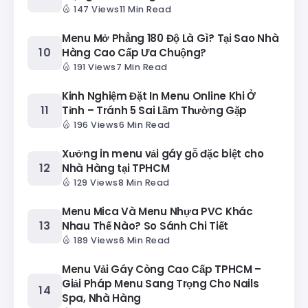
147 Views
11 Min Read
Menu Mở Phẳng 180 Độ Là Gì? Tại Sao Nhà
Hàng Cao Cấp Ưa Chuộng?
191 Views
7 Min Read
Kinh Nghiệm Đặt In Menu Online Khi Ở
Tỉnh – Tránh 5 Sai Lầm Thường Gặp
196 Views
6 Min Read
Xưởng in menu vải gáy gỗ đặc biệt cho
Nhà Hàng tại TPHCM
129 Views
8 Min Read
Menu Mica Và Menu Nhựa PVC Khác
Nhau Thế Nào? So Sánh Chi Tiết
189 Views
6 Min Read
Menu Vải Gáy Còng Cao Cấp TPHCM –
Giải Pháp Menu Sang Trọng Cho Nails
Spa, Nhà Hàng