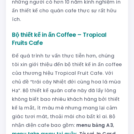
những người có hơn 10 năm kinh nghiệm in
ấn thiết kế cho quán cafe thực sự rất hữu
ích.
Bộ thiết kế in ấn Coffee – Tropical
Fruits Cafe
Để quá trình tư vấn thực tiễn hơn, chúng
tôi xin giới thiệu đến bộ thiết kế in ấn coffee
của thương hiệu Tropical Fruit Cafe. Với
chủ đề “trái cây Nhiệt đới cùng hoa lá mùa
Hạ”. Bộ thiết kế quán cafe này đã lấy lòng
không biết bao nhiêu khách hàng bởi thiết
kế lạ mắt, ít màu mè nhưng mang lại cảm
giác tươi mát, thoải mái cho bất kì ai. Bộ
nhận diện cafe bao gồm:
menu bảng A3
,
menu take away tại quầy
,
Tờ rơi
,
In Card