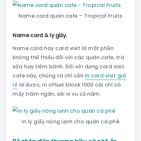
Name card quán cafe – Tropical Fruits
Name card & ly giấy.
Name card hay card visit là một phần
không thể thiếu đối với các quán cafe, trà
sữa hay tiệm bánh. Đối với dạng card visit
cafe này, chúng ta chỉ cần
In card visit giá
rẻ
là được, in offset block 1000 cái chỉ có
mấy trăm ngàn, sài vi vu cả năm.
In ly giấy nóng lạnh cho quán cà phê