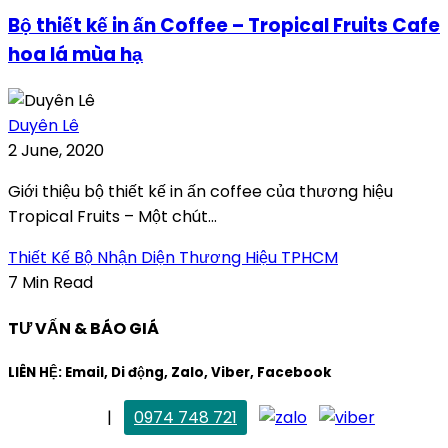
Bộ thiết kế in ấn Coffee – Tropical Fruits Cafe
hoa lá mùa hạ
Duyên Lê
2 June, 2020
Giới thiệu bộ thiết kế in ấn coffee của thương hiệu
Tropical Fruits – Một chút...
Thiết Kế Bộ Nhận Diện Thương Hiệu TPHCM
7 Min Read
TƯ VẤN & BÁO GIÁ
LIÊN HỆ: Email, Di động, Zalo, Viber, Facebook
. Mai Trang
|
0974 748 721
maitrang@thietkekhainguyen.com