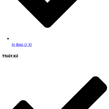
In Bao Lì Xì
Thiết Kế