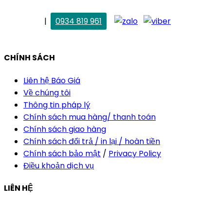
. Vân Anh
|
0934 819 961
vananh@thietkekhainguyen.com
CHÍNH SÁCH
Liên hệ Báo Giá
Về chúng tôi
Thông tin pháp lý
Chính sách mua hàng/ thanh toán
Chính sách giao hàng
Chính sách đổi trả / in lại / hoàn tiền
Chính sách bảo mật
/
Privacy Policy
Điều khoản dịch vụ
LIÊN HỆ
Công ty Thiết Kế In Ấn Khải Nguyên