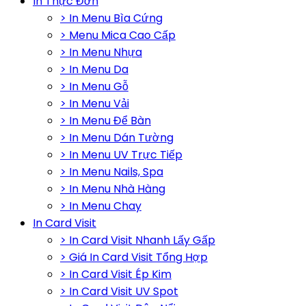
In Thực Đơn
> In Menu Bìa Cứng
> Menu Mica Cao Cấp
> In Menu Nhựa
> In Menu Da
> In Menu Gỗ
> In Menu Vải
> In Menu Để Bàn
> In Menu Dán Tường
> In Menu UV Trực Tiếp
> In Menu Nails, Spa
> In Menu Nhà Hàng
> In Menu Chay
In Card Visit
> In Card Visit Nhanh Lấy Gấp
> Giá In Card Visit Tổng Hợp
> In Card Visit Ép Kim
> In Card Visit UV Spot