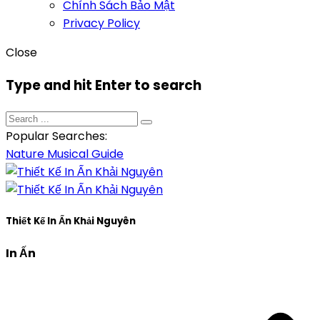
Chính Sách Bảo Mật
Privacy Policy
Close
Type and hit Enter to search
Popular Searches:
Nature
Musical
Guide
Thiết Kế In Ấn Khải Nguyên
In Ấn