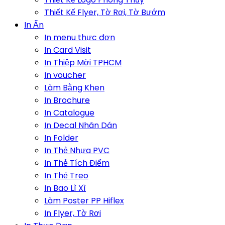
Thiết Kế Flyer, Tờ Rơi, Tờ Bướm
In Ấn
In menu thực đơn
In Card Visit
In Thiệp Mời TPHCM
In voucher
Làm Bằng Khen
In Brochure
In Catalogue
In Decal Nhãn Dán
In Folder
In Thẻ Nhựa PVC
In Thẻ Tích Điểm
In Thẻ Treo
In Bao Lì Xì
Làm Poster PP Hiflex
In Flyer, Tờ Rơi