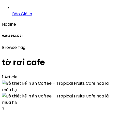
Báo Giá In
Hotline
028.6292.1221
Browse Tag
tờ rơi cafe
1 Article
7