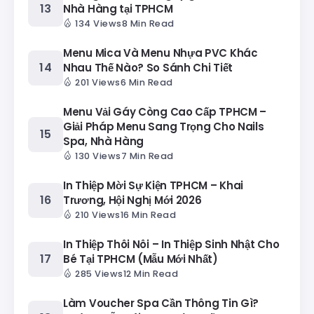
Nhà Hàng tại TPHCM
134 Views
8 Min Read
Menu Mica Và Menu Nhựa PVC Khác
Nhau Thế Nào? So Sánh Chi Tiết
201 Views
6 Min Read
Menu Vải Gáy Còng Cao Cấp TPHCM –
Giải Pháp Menu Sang Trọng Cho Nails
Spa, Nhà Hàng
130 Views
7 Min Read
In Thiệp Mời Sự Kiện TPHCM – Khai
Trương, Hội Nghị Mới 2026
210 Views
16 Min Read
In Thiệp Thôi Nôi – In Thiệp Sinh Nhật Cho
Bé Tại TPHCM (Mẫu Mới Nhất)
285 Views
12 Min Read
Làm Voucher Spa Cần Thông Tin Gì?