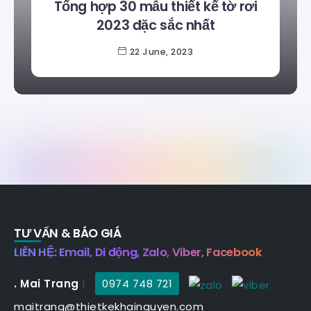
Tổng hợp 30 mẫu thiết kế tờ rơi
2023 đặc sắc nhất
22 June, 2023
TƯ VẤN & BÁO GIÁ
LIÊN HỆ: Email, Di động, Zalo, Viber, Facebook
. Mai Trang
|
0974 748 721
maitrang@thietkekhainguyen.com