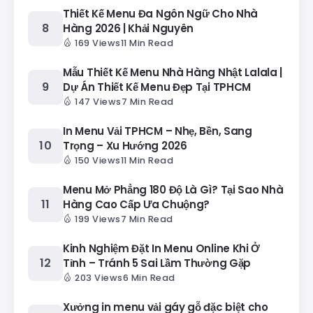
Thiết Kế Menu Đa Ngôn Ngữ Cho Nhà
Hàng 2026 | Khải Nguyên
169 Views
11 Min Read
Mẫu Thiết Kế Menu Nhà Hàng Nhật Lalala |
Dự Án Thiết Kế Menu Đẹp Tại TPHCM
147 Views
7 Min Read
In Menu Vải TPHCM – Nhẹ, Bền, Sang
Trọng – Xu Hướng 2026
150 Views
11 Min Read
Menu Mở Phẳng 180 Độ Là Gì? Tại Sao Nhà
Hàng Cao Cấp Ưa Chuộng?
199 Views
7 Min Read
Kinh Nghiệm Đặt In Menu Online Khi Ở
Tỉnh – Tránh 5 Sai Lầm Thường Gặp
203 Views
6 Min Read
Xưởng in menu vải gáy gỗ đặc biệt cho