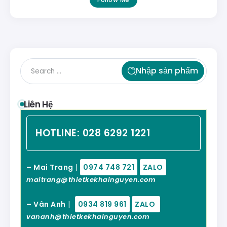
Nhập sản phẩm
Liên Hệ
HOTLINE:
028 6292 1221
– Mai Trang
|
0974 748 721
ZALO
maitrang@thietkekhainguyen.com
– Vân Anh
|
0934 819 961
ZALO
vananh@thietkekhainguyen.com