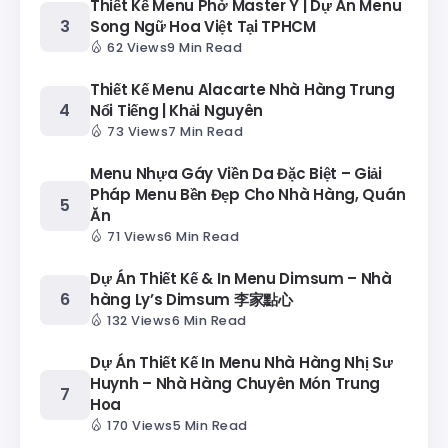
Thiết Kế Menu Phở Master Y | Dự Án Menu
Song Ngữ Hoa Việt Tại TPHCM
62 Views
9 Min Read
Thiết Kế Menu Alacarte Nhà Hàng Trung
Nổi Tiếng | Khải Nguyên
73 Views
7 Min Read
Menu Nhựa Gáy Viền Da Đặc Biệt – Giải
Pháp Menu Bền Đẹp Cho Nhà Hàng, Quán
Ăn
71 Views
6 Min Read
Dự Án Thiết Kế & In Menu Dimsum – Nhà
hàng Ly’s Dimsum 李家點心
132 Views
6 Min Read
Dự Án Thiết Kế In Menu Nhà Hàng Nhị Sư
Huynh – Nhà Hàng Chuyên Món Trung
Hoa
170 Views
5 Min Read