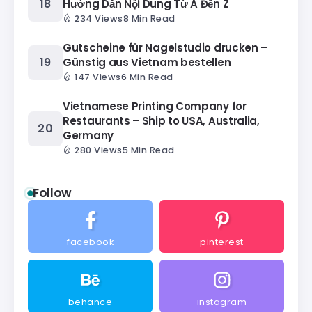
Hướng Dẫn Nội Dung Từ A Đến Z
234 Views
8 Min Read
Gutscheine für Nagelstudio drucken –
Günstig aus Vietnam bestellen
147 Views
6 Min Read
Vietnamese Printing Company for
Restaurants – Ship to USA, Australia,
Germany
280 Views
5 Min Read
Follow
facebook
pinterest
behance
instagram