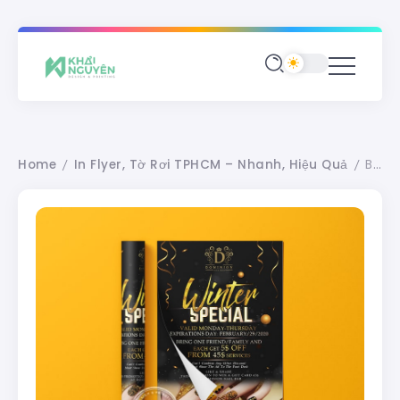
Home
In Flyer, Tờ Rơi TPHCM – Nhanh, Hiệu Quả
Báo giá in tờ rơi a5, in flyer a5 nhanh rẻ đẹp tại HCM
/
/