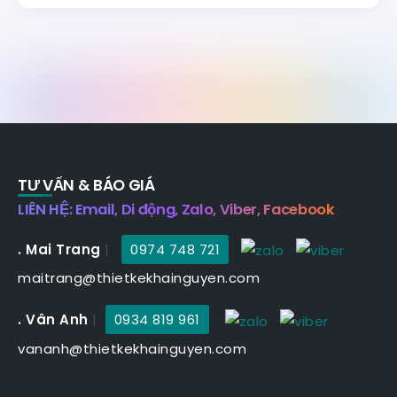
TƯ VẤN & BÁO GIÁ
LIÊN HỆ: Email, Di động, Zalo, Viber, Facebook
. Mai Trang
|
0974 748 721
maitrang@thietkekhainguyen.com
. Vân Anh
|
0934 819 961
vananh@thietkekhainguyen.com