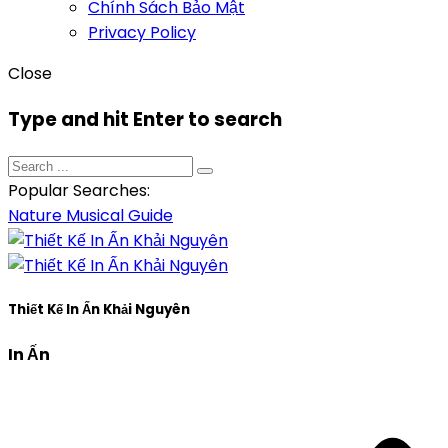
Chính Sách Bảo Mật
Privacy Policy
Close
Type and hit Enter to search
Popular Searches:
Nature
Musical
Guide
Thiết Kế In Ấn Khải Nguyên
In Ấn