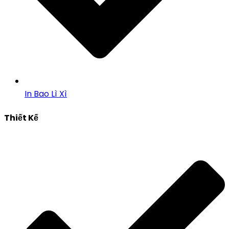
In Bao Lì Xì
Thiết Kế