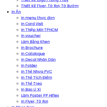
Thiết Kế Flyer, Tờ Rơi, Tờ Bướm
In Ấn
In menu thực đơn
In Card Visit
In Thiệp Mời TPHCM
In voucher
Làm Bằng Khen
In Brochure
In Catalogue
In Decal Nhãn Dán
In Folder
In Thẻ Nhựa PVC
In Thẻ Tích Điểm
In Thẻ Treo
In Bao Lì Xì
Làm Poster PP Hiflex
In Flyer, Tờ Rơi