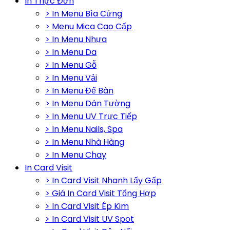
In Thực Đơn
> In Menu Bìa Cứng
> Menu Mica Cao Cấp
> In Menu Nhựa
> In Menu Da
> In Menu Gỗ
> In Menu Vải
> In Menu Để Bàn
> In Menu Dán Tường
> In Menu UV Trực Tiếp
> In Menu Nails, Spa
> In Menu Nhà Hàng
> In Menu Chay
In Card Visit
> In Card Visit Nhanh Lấy Gấp
> Giá In Card Visit Tổng Hợp
> In Card Visit Ép Kim
> In Card Visit UV Spot