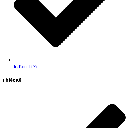
In Bao Lì Xì
Thiết Kế