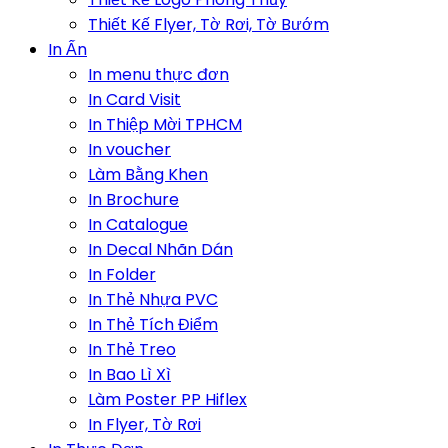
Thiết Kế Flyer, Tờ Rơi, Tờ Bướm
In Ấn
In menu thực đơn
In Card Visit
In Thiệp Mời TPHCM
In voucher
Làm Bằng Khen
In Brochure
In Catalogue
In Decal Nhãn Dán
In Folder
In Thẻ Nhựa PVC
In Thẻ Tích Điểm
In Thẻ Treo
In Bao Lì Xì
Làm Poster PP Hiflex
In Flyer, Tờ Rơi