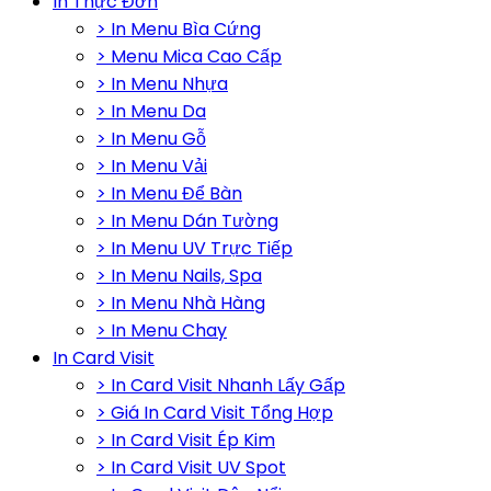
In Thực Đơn
> In Menu Bìa Cứng
> Menu Mica Cao Cấp
> In Menu Nhựa
> In Menu Da
> In Menu Gỗ
> In Menu Vải
> In Menu Để Bàn
> In Menu Dán Tường
> In Menu UV Trực Tiếp
> In Menu Nails, Spa
> In Menu Nhà Hàng
> In Menu Chay
In Card Visit
> In Card Visit Nhanh Lấy Gấp
> Giá In Card Visit Tổng Hợp
> In Card Visit Ép Kim
> In Card Visit UV Spot