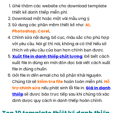
Ghé thăm các website cho download template
thiết kế danh thiếp miễn phí.
Download một hoặc một vài mẫu ưng ý.
Sử dụng các phần mềm thiết kế như:
AI,
Photoshop, Corel
.
Chỉnh sửa nội dung, bố cục, màu sắc cho phù hợp
với yêu cầu. Nói gì thì nói, không ai có thể hiểu sở
thích và yêu cầu của bạn hơn chính bạn được.
Xuất file in danh thiếp chất lượng
. Để biết cách
xuất file in đúng xin mời đón đọc bài viết cách xuất
file in đúng chuẩn.
Gởi file in đến email cho bộ phận Khải Nguyên.
Chúng tôi sẽ
kiểm tra file
hoàn toàn miễn phí.
Hỗ
trợ chỉnh sửa
nếu phát sinh lỗi file in.
Giá in danh
thiếp
sẽ được báo trực tiếp sau khi chúng tôi xác
định được quy cách in danh thiếp hoàn chỉnh.