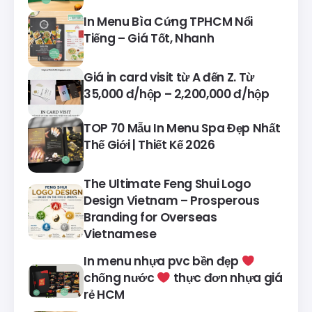
In Menu Bìa Cứng TPHCM Nổi
Tiếng – Giá Tốt, Nhanh
Giá in card visit từ A đến Z. Từ
35,000 đ/hộp – 2,200,000 đ/hộp
TOP 70 Mẫu In Menu Spa Đẹp Nhất
Thế Giới | Thiết Kế 2026
The Ultimate Feng Shui Logo
Design Vietnam – Prosperous
Branding for Overseas
Vietnamese
In menu nhựa pvc bền đẹp
chống nước
thực đơn nhựa giá
rẻ HCM