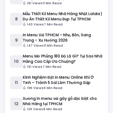
161 Views
11 Min Read
Mẫu Thiết Kế Menu Nhà Hàng Nhật Lalala |
Dự Án Thiết Kế Menu Đẹp Tại TPHCM
143 Views
7 Min Read
In Menu Vải TPHCM – Nhẹ, Bền, Sang
Trọng – Xu Hướng 2026
147 Views
11 Min Read
Menu Mở Phẳng 180 Độ Là Gì? Tại Sao Nhà
Hàng Cao Cấp Ưa Chuộng?
191 Views
7 Min Read
Kinh Nghiệm Đặt In Menu Online Khi Ở
Tỉnh – Tránh 5 Sai Lầm Thường Gặp
196 Views
6 Min Read
Xưởng in menu vải gáy gỗ đặc biệt cho
Nhà Hàng tại TPHCM
129 Views
8 Min Read