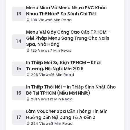
Menu Mica Và Menu Nhựa PVC Khác
Nhau Thế Nào? So Sánh Chi Tiết
189 Views
6 Min Read
Menu Vải Gáy Còng Cao Cấp TPHCM –
Giải Pháp Menu Sang Trọng Cho Nails
Spa, Nhà Hàng
125 Views
7 Min Read
In Thiệp Mời Sự Kiện TPHCM – Khai
Trương, Hội Nghị Mới 2026
206 Views
16 Min Read
In Thiệp Thôi Nôi – In Thiệp Sinh Nhật Cho
Bé Tại TPHCM (Mẫu Mới Nhất)
281 Views
12 Min Read
Làm Voucher Spa Cần Thông Tin Gì?
Hướng Dẫn Nội Dung Từ A Đến Z
224 Views
8 Min Read