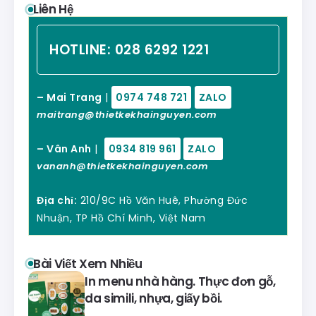
Liên Hệ
HOTLINE:
028 6292 1221
– Mai Trang
|
0974 748 721
ZALO
maitrang@thietkekhainguyen.com
– Vân Anh
|
0934 819 961
ZALO
vananh@thietkekhainguyen.com
Địa chỉ:
210/9C Hồ Văn Huê, Phường Đức
Nhuận, TP Hồ Chí Minh, Việt Nam
Bài Viết Xem Nhiều
In menu nhà hàng. Thực đơn gỗ,
da simili, nhựa, giấy bồi.