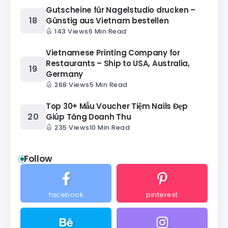
Gutscheine für Nagelstudio drucken –
Günstig aus Vietnam bestellen
143 Views
6 Min Read
Vietnamese Printing Company for
Restaurants – Ship to USA, Australia,
Germany
268 Views
5 Min Read
Top 30+ Mẫu Voucher Tiệm Nails Đẹp
Giúp Tăng Doanh Thu
235 Views
10 Min Read
Follow
facebook
pinterest