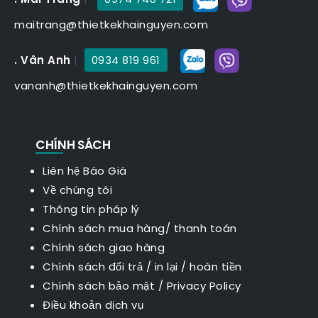
maitrang@thietkekhainguyen.com
. Vân Anh
|
0934 819 961
vananh@thietkekhainguyen.com
CHÍNH SÁCH
Liên hệ Báo Giá
Về chúng tôi
Thông tin pháp lý
Chính sách mua hàng/ thanh toán
Chính sách giao hàng
Chính sách đổi trả / in lại / hoàn tiền
Chính sách bảo mật
/
Privacy Policy
Điều khoản dịch vụ