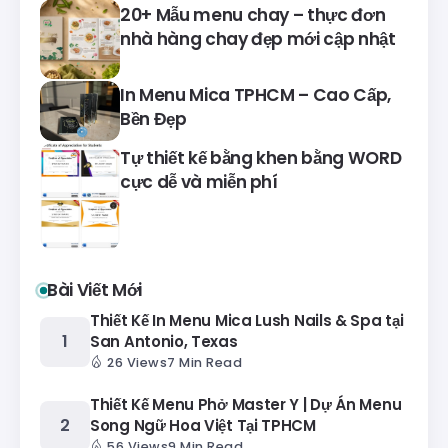
20+ Mẫu menu chay – thực đơn
nhà hàng chay đẹp mới cập nhật
In Menu Mica TPHCM – Cao Cấp,
Bền Đẹp
Tự thiết kế bằng khen bằng WORD
cực dễ và miễn phí
Bài Viết Mới
Thiết Kế In Menu Mica Lush Nails & Spa tại
San Antonio, Texas
26 Views
7 Min Read
Thiết Kế Menu Phở Master Y | Dự Án Menu
Song Ngữ Hoa Việt Tại TPHCM
56 Views
9 Min Read