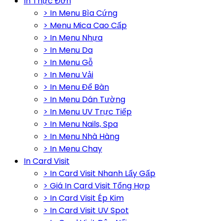
In Thực Đơn
> In Menu Bìa Cứng
> Menu Mica Cao Cấp
> In Menu Nhựa
> In Menu Da
> In Menu Gỗ
> In Menu Vải
> In Menu Để Bàn
> In Menu Dán Tường
> In Menu UV Trực Tiếp
> In Menu Nails, Spa
> In Menu Nhà Hàng
> In Menu Chay
In Card Visit
> In Card Visit Nhanh Lấy Gấp
> Giá In Card Visit Tổng Hợp
> In Card Visit Ép Kim
> In Card Visit UV Spot