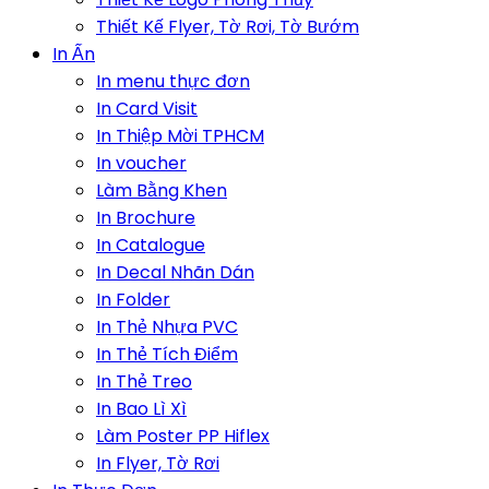
Thiết Kế Flyer, Tờ Rơi, Tờ Bướm
In Ấn
In menu thực đơn
In Card Visit
In Thiệp Mời TPHCM
In voucher
Làm Bằng Khen
In Brochure
In Catalogue
In Decal Nhãn Dán
In Folder
In Thẻ Nhựa PVC
In Thẻ Tích Điểm
In Thẻ Treo
In Bao Lì Xì
Làm Poster PP Hiflex
In Flyer, Tờ Rơi