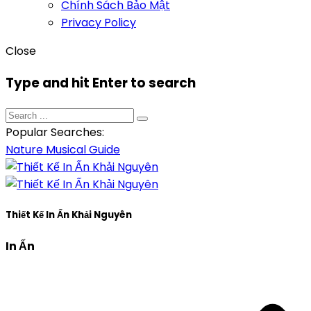
Chính Sách Bảo Mật
Privacy Policy
Close
Type and hit Enter to search
Popular Searches:
Nature
Musical
Guide
Thiết Kế In Ấn Khải Nguyên
In Ấn