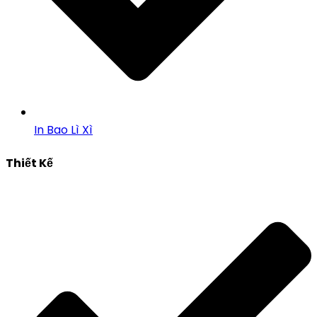
In Bao Lì Xì
Thiết Kế