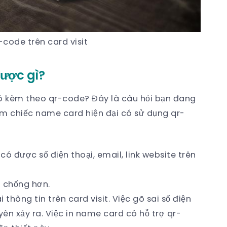
-code trên card visit
được gì?
ó kèm theo qr-code? Đây là câu hỏi bạn đang
ầm chiếc name card hiện đại có sử dụng qr-
ó được số điện thoại, email, link website trên
h chống hơn.
thông tin trên card visit. Việc gõ sai số điện
yên xảy ra. Việc in name card có hỗ trợ qr-