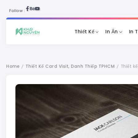
Follow :
Thiết Kế
In Ấn
In 
Home
Thiết Kế Card Visit, Danh Thiếp TPHCM
Thiết kế
/
/