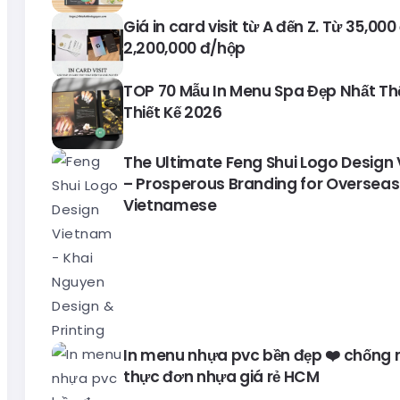
Giá in card visit từ A đến Z. Từ 35,00
2,200,000 đ/hộp
TOP 70 Mẫu In Menu Spa Đẹp Nhất Thế 
Thiết Kế 2026
The Ultimate Feng Shui Logo Design
– Prosperous Branding for Overseas
Vietnamese
In menu nhựa pvc bền đẹp ❤️ chống 
thực đơn nhựa giá rẻ HCM