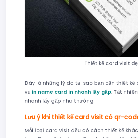
Thiết kế card visit 
Đây là những lý do tại sao bạn cần thiết kế c
vụ
in name card in nhanh lấy gấp
. Tất nhiê
nhanh lấy gấp như thường.
Lưu ý khi thiết kế card visit có qr-cod
Mỗi loại card visit đều có cách thiết kế khác