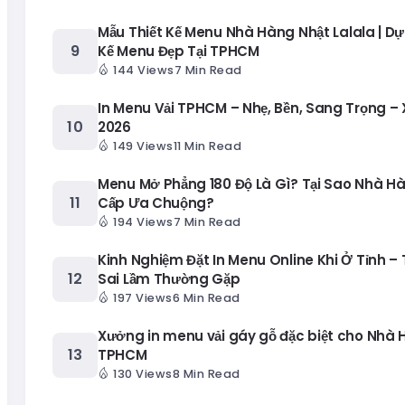
Mẫu Thiết Kế Menu Nhà Hàng Nhật Lalala | Dự
Kế Menu Đẹp Tại TPHCM
144 Views
7 Min Read
In Menu Vải TPHCM – Nhẹ, Bền, Sang Trọng –
2026
149 Views
11 Min Read
Menu Mở Phẳng 180 Độ Là Gì? Tại Sao Nhà H
Cấp Ưa Chuộng?
194 Views
7 Min Read
Kinh Nghiệm Đặt In Menu Online Khi Ở Tỉnh – 
Sai Lầm Thường Gặp
197 Views
6 Min Read
Xưởng in menu vải gáy gỗ đặc biệt cho Nhà 
TPHCM
130 Views
8 Min Read