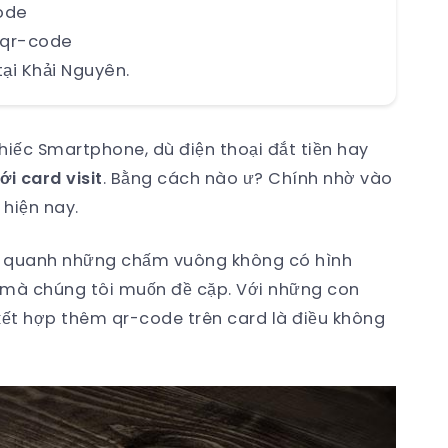
code
 qr-code
tại Khải Nguyên.
iếc Smartphone, dù điện thoại đắt tiền hay
ới card visit
. Bằng cách nào ư? Chính nhờ vào
hiện nay.
bao quanh những chấm vuông không có hình
e mà chúng tôi muốn đề cặp. Với những con
i, kết hợp thêm qr-code trên card là điều không