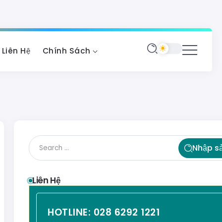
Liên Hệ
Chính Sách
Nhập s
Liên Hệ
HOTLINE:
028 6292 1221