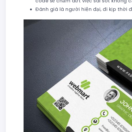
code sẽ chấm dứt việc sai sót không cầ
Đánh giá là người hiện đại, đi kịp thời đ