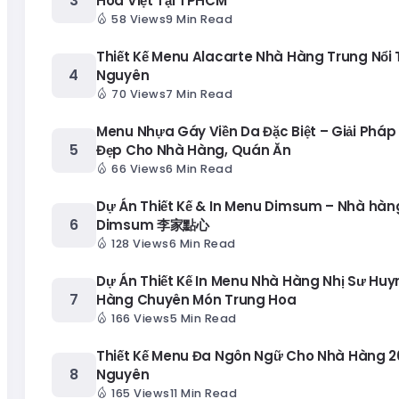
Hoa Việt Tại TPHCM
58 Views
9 Min Read
Thiết Kế Menu Alacarte Nhà Hàng Trung Nổi T
Nguyên
70 Views
7 Min Read
Menu Nhựa Gáy Viền Da Đặc Biệt – Giải Pháp
Đẹp Cho Nhà Hàng, Quán Ăn
66 Views
6 Min Read
Dự Án Thiết Kế & In Menu Dimsum – Nhà hàng
Dimsum 李家點心
128 Views
6 Min Read
Dự Án Thiết Kế In Menu Nhà Hàng Nhị Sư Huy
Hàng Chuyên Món Trung Hoa
166 Views
5 Min Read
Thiết Kế Menu Đa Ngôn Ngữ Cho Nhà Hàng 20
Nguyên
165 Views
11 Min Read