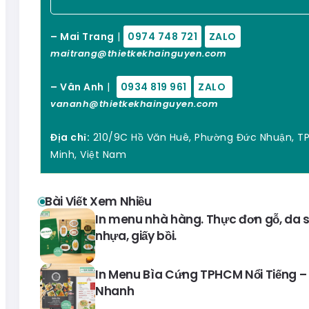
– Mai Trang
|
0974 748 721
ZALO
maitrang@thietkekhainguyen.com
– Vân Anh
|
0934 819 961
ZALO
vananh@thietkekhainguyen.com
Địa chỉ:
210/9C Hồ Văn Huê, Phường Đức Nhuận, TP
Minh, Việt Nam
Bài Viết Xem Nhiều
In menu nhà hàng. Thực đơn gỗ, da si
nhựa, giấy bồi.
In Menu Bìa Cứng TPHCM Nổi Tiếng – 
Nhanh