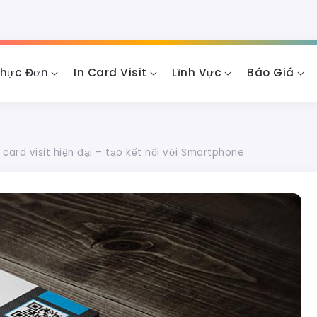
Thực Đơn
In Card Visit
Lĩnh Vực
Báo Giá
 card visit hiện đại – tạo kết nối với Smartphone