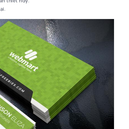
n thiết này.
ại.