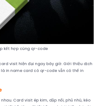
đẹp kết hợp cùng qr-code
ard visit hiện đại ngay bây giờ. Giới thiệu dịch
n là in name card có qr-code vẫn có thể in
e
 nhau. Card visit ép kim, dập nổi, phủ nhũ, kéo