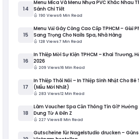
Menu Mica Và Menu Nhựa PVC Khác Nhau T
Sánh Chi Tiết
190 Views
6 Min Read
Menu Vải Gáy Còng Cao Cấp TPHCM – Giải 
Sang Trọng Cho Nails Spa, Nhà Hàng
128 Views
7 Min Read
In Thiệp Mời Sự Kiện TPHCM – Khai Trương, H
2026
209 Views
16 Min Read
In Thiệp Thôi Nôi – In Thiệp Sinh Nhật Cho Bé
(Mẫu Mới Nhất)
283 Views
12 Min Read
Làm Voucher Spa Cần Thông Tin Gì? Hướng 
Dung Từ A Đến Z
227 Views
8 Min Read
Gutscheine für Nagelstudio drucken – Güns