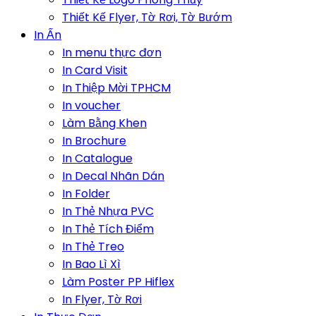
Thiết Kế Flyer, Tờ Rơi, Tờ Bướm
In Ấn
In menu thực đơn
In Card Visit
In Thiệp Mời TPHCM
In voucher
Làm Bằng Khen
In Brochure
In Catalogue
In Decal Nhãn Dán
In Folder
In Thẻ Nhựa PVC
In Thẻ Tích Điểm
In Thẻ Treo
In Bao Lì Xì
Làm Poster PP Hiflex
In Flyer, Tờ Rơi