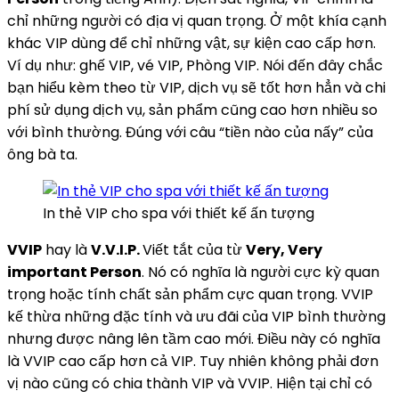
chỉ những người có địa vị quan trọng. Ở một khía cạnh
khác VIP dùng để chỉ những vật, sự kiện cao cấp hơn.
Ví dụ như: ghế VIP, vé VIP, Phòng VIP. Nói đến đây chắc
bạn hiểu kèm theo từ VIP, dịch vụ sẽ tốt hơn hẳn và chi
phí sử dụng dịch vụ, sản phẩm cũng cao hơn nhiều so
với bình thường. Đúng với câu “tiền nào của nấy” của
ông bà ta.
In thẻ VIP cho spa với thiết kế ấn tượng
VVIP
hay là
V.V.I.P.
Viết tắt của từ
Very, Very
important Person
. Nó có nghĩa là người cực kỳ quan
trọng hoặc tính chất sản phẩm cực quan trọng. VVIP
kế thừa những đặc tính và ưu đãi của VIP bình thường
nhưng được nâng lên tầm cao mới. Điều này có nghĩa
là VVIP cao cấp hơn cả VIP. Tuy nhiên không phải đơn
vị nào cũng có chia thành VIP và VVIP. Hiện tại chỉ có