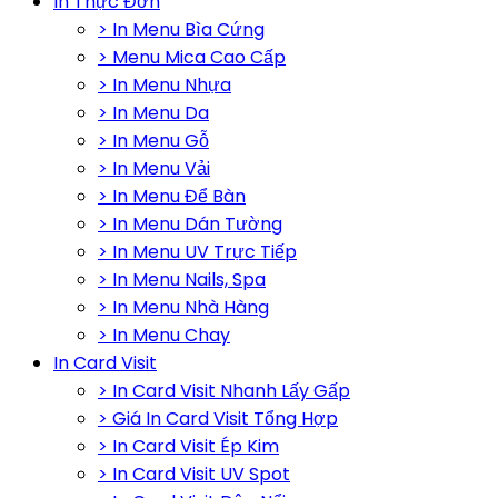
In Thực Đơn
> In Menu Bìa Cứng
> Menu Mica Cao Cấp
> In Menu Nhựa
> In Menu Da
> In Menu Gỗ
> In Menu Vải
> In Menu Để Bàn
> In Menu Dán Tường
> In Menu UV Trực Tiếp
> In Menu Nails, Spa
> In Menu Nhà Hàng
> In Menu Chay
In Card Visit
> In Card Visit Nhanh Lấy Gấp
> Giá In Card Visit Tổng Hợp
> In Card Visit Ép Kim
> In Card Visit UV Spot