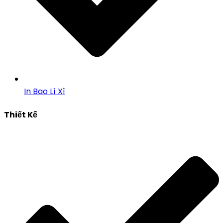
In Bao Lì Xì
Thiết Kế