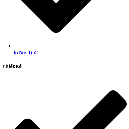
In Bao Lì Xì
Thiết Kế