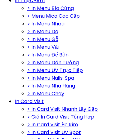
In Thực Đơn
> In Menu Bìa Cứng
> Menu Mica Cao Cấp
> In Menu Nhựa
> In Menu Da
> In Menu Gỗ
> In Menu Vải
> In Menu Để Bàn
> In Menu Dán Tường
> In Menu UV Trực Tiếp
> In Menu Nails, Spa
> In Menu Nhà Hàng
> In Menu Chay
In Card Visit
> In Card Visit Nhanh Lấy Gấp
> Giá In Card Visit Tổng Hợp
> In Card Visit Ép Kim
> In Card Visit UV Spot