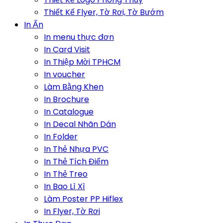
Thiết Kế Flyer, Tờ Rơi, Tờ Bướm
In Ấn
In menu thực đơn
In Card Visit
In Thiệp Mời TPHCM
In voucher
Làm Bằng Khen
In Brochure
In Catalogue
In Decal Nhãn Dán
In Folder
In Thẻ Nhựa PVC
In Thẻ Tích Điểm
In Thẻ Treo
In Bao Lì Xì
Làm Poster PP Hiflex
In Flyer, Tờ Rơi