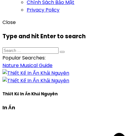
Chính Sách Bảo Mật
Privacy Policy
Close
Type and hit Enter to search
Popular Searches:
Nature
Musical
Guide
Thiết Kế In Ấn Khải Nguyên
In Ấn