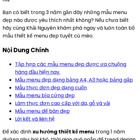
Bạn có biết trong 3 năm gần đây những mẫu menu
đẹp nào được yêu thích nhất không? Nếu chưa biết
hãy cùng Khải Nguyên khám phá ngay và luôn toàn bộ
mẫu thiết kế menu đẹp tuyệt cú mèo.
Nội Dung Chính
Tập hợp các mẫu menu đẹp được ưa chuộng
hàng đầu hiện nay.
Mẫu menu đẹp dạng bảng A4, A3 hoặc bảng gấp
Mẫu thực đơn đẹp dạng cuốn
Mẫu menu bìa cứng đẹp
Làm thực đơn cao cấp với da, gỗ và vải
Mẫu menu để bàn đẹp
Lời kết và liên hệ
Để xác định
xu hướng thiết kế menu
trong 1 năm
dường như hơi khó, thời gian quá ngắn để trend design