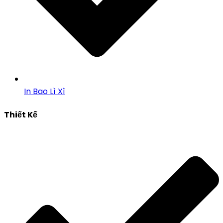
In Bao Lì Xì
Thiết Kế