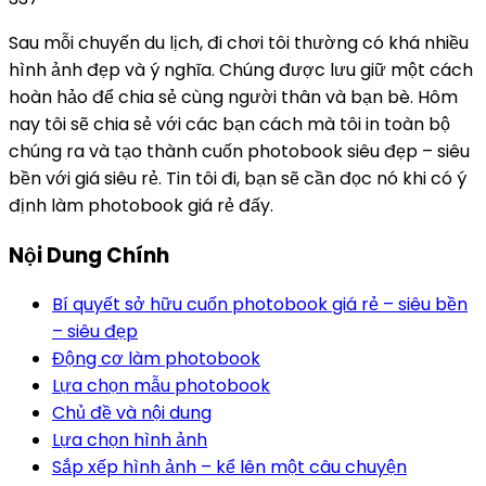
Sau mỗi chuyến du lịch, đi chơi tôi thường có khá nhiều
hình ảnh đẹp và ý nghĩa. Chúng được lưu giữ một cách
hoàn hảo để chia sẻ cùng người thân và bạn bè. Hôm
nay tôi sẽ chia sẻ với các bạn cách mà tôi in toàn bộ
chúng ra và tạo thành cuốn photobook siêu đẹp – siêu
bền với giá siêu rẻ. Tin tôi đi, bạn sẽ cần đọc nó khi có ý
định làm photobook giá rẻ đấy.
Nội Dung Chính
Bí quyết sở hữu cuốn photobook giá rẻ – siêu bền
– siêu đẹp
Động cơ làm photobook
Lựa chọn mẫu photobook
Chủ đề và nội dung
Lựa chọn hình ảnh
Sắp xếp hình ảnh – kể lên một câu chuyện