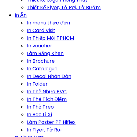
Thiết Kế Flyer, Tờ Rơi, Tờ Bướm
In Ấn
In menu thực đơn
In Card Visit
In Thiệp Mời TPHCM
In voucher
Làm Bằng Khen
In Brochure
In Catalogue
In Decal Nhãn Dán
In Folder
In Thẻ Nhựa PVC
In Thẻ Tích Điểm
In Thẻ Treo
In Bao Lì Xì
Làm Poster PP Hiflex
In Flyer, Tờ Rơi