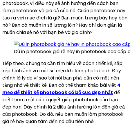
photobook, vì điều này sẽ ảnh hưởng đến cách bạn
làm photobook và giá cả của nó. Cuốn photobook này
tạo ra với mục đích là gì? Bạn muốn trưng bày hay bán
nó? Bạn có muốn in số lượng lớn? Hay chỉ đơn giản là
muốn chia sẻ nó với bạn bè và gia đình?
Dù in photobook giá rẻ hay in photobook cao cấp b
Tiếp theo, chúng ta cần tìm hiểu về cách thiết kế, sắp
xếp hình ảnh và một số mẹo khi làm photobook. Đây
chính là lý do vì sao tôi nói bạn phải cần có một nền
tảng nhỏ về thiết kế. Bạn có thể tham khảo bài viết
4
mẹo để thiết kế photobook có bố cục đẹp nhất
để
biết thêm một số bí quyết giúp photobook của bạn
đẹp hơn. Đây chính là 2 điều ảnh hưởng lớn đến giá cả
của photobook. Do đó, nếu bạn muốn làm photobook
giá rẻ hãy quan tâm đến nó đầu tiên nhé.