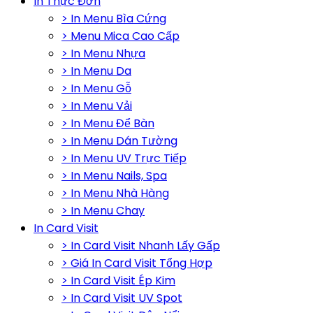
In Thực Đơn
> In Menu Bìa Cứng
> Menu Mica Cao Cấp
> In Menu Nhựa
> In Menu Da
> In Menu Gỗ
> In Menu Vải
> In Menu Để Bàn
> In Menu Dán Tường
> In Menu UV Trực Tiếp
> In Menu Nails, Spa
> In Menu Nhà Hàng
> In Menu Chay
In Card Visit
> In Card Visit Nhanh Lấy Gấp
> Giá In Card Visit Tổng Hợp
> In Card Visit Ép Kim
> In Card Visit UV Spot