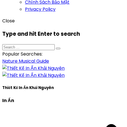
Chính Sách Bảo Mật
Privacy Policy
Close
Type and hit Enter to search
Popular Searches:
Nature
Musical
Guide
Thiết Kế In Ấn Khải Nguyên
In Ấn