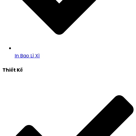
In Bao Lì Xì
Thiết Kế