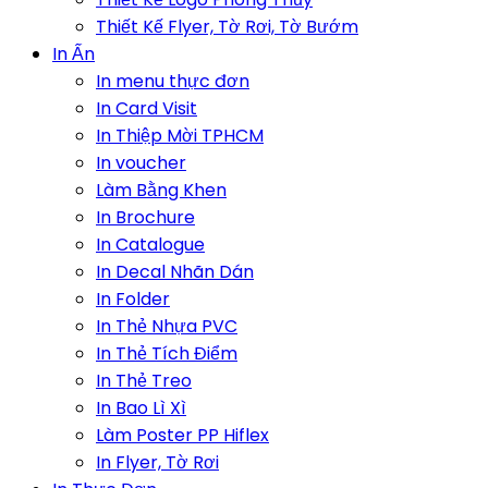
Thiết Kế Flyer, Tờ Rơi, Tờ Bướm
In Ấn
In menu thực đơn
In Card Visit
In Thiệp Mời TPHCM
In voucher
Làm Bằng Khen
In Brochure
In Catalogue
In Decal Nhãn Dán
In Folder
In Thẻ Nhựa PVC
In Thẻ Tích Điểm
In Thẻ Treo
In Bao Lì Xì
Làm Poster PP Hiflex
In Flyer, Tờ Rơi