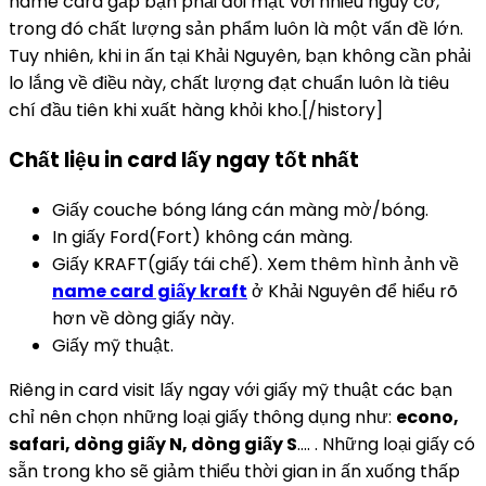
name card gấp bạn phải đối mặt với nhiều nguy cơ,
trong đó chất lượng sản phẩm luôn là một vấn đề lớn.
Tuy nhiên, khi in ấn tại Khải Nguyên, bạn không cần phải
lo lắng về điều này, chất lượng đạt chuẩn luôn là tiêu
chí đầu tiên khi xuất hàng khỏi kho.[/history]
Chất liệu in card lấy ngay tốt nhất
Giấy couche bóng láng cán màng mờ/bóng.
In giấy Ford(Fort) không cán màng.
Giấy KRAFT(giấy tái chế). Xem thêm hình ảnh về
name card giấy kraft
ở Khải Nguyên để hiểu rõ
hơn về dòng giấy này.
Giấy mỹ thuật.
Riêng in card visit lấy ngay với giấy mỹ thuật các bạn
chỉ nên chọn những loại giấy thông dụng như:
econo,
safari, dòng giấy N, dòng giấy S
…. . Những loại giấy có
sẵn trong kho sẽ giảm thiểu thời gian in ấn xuống thấp