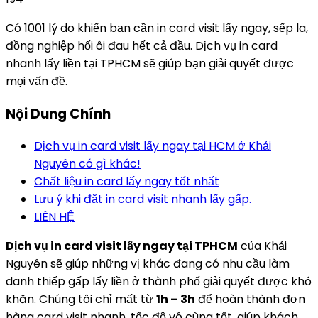
Có 1001 lý do khiến bạn cần in card visit lấy ngay, sếp la,
đồng nghiệp hối ôi đau hết cả đầu. Dịch vụ in card
nhanh lấy liền tại TPHCM sẽ giúp bạn giải quyết được
mọi vấn đề.
Nội Dung Chính
Dịch vụ in card visit lấy ngay tại HCM ở Khải
Nguyên có gì khác!
Chất liệu in card lấy ngay tốt nhất
Lưu ý khi đặt in card visit nhanh lấy gấp.
LIÊN HỆ
Dịch vụ in card visit lấy ngay tại TPHCM
của Khải
Nguyên sẽ giúp những vị khác đang có nhu cầu làm
danh thiếp gấp lấy liền ở thành phố giải quyết được khó
khăn. Chúng tôi chỉ mất từ
1h – 3h
để hoàn thành đơn
hàng card visit nhanh, tốc độ vô cùng tốt, giúp khách