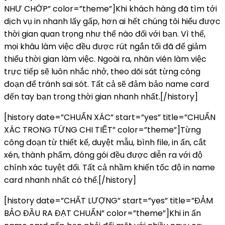
NHƯ CHỚP” color=”theme”]Khi khách hàng đã tìm tới
dịch vụ in nhanh lấy gấp, hơn ai hết chúng tôi hiểu được
thời gian quan trọng như thế nào đối với bạn. Vì thế,
mọi khâu làm việc đều được rút ngắn tối đã để giảm
thiểu thời gian làm việc. Ngoài ra, nhân viên làm việc
trực tiếp sẽ luôn nhắc nhở, theo dõi sát từng công
đoạn để tránh sai sót. Tất cả sẽ đảm bảo name card
đến tay bạn trong thời gian nhanh nhất.[/history]
[history date=”CHUẨN XÁC” start=”yes” title=”CHUẨN
XÁC TRONG TỪNG CHI TIẾT” color=”theme”]Từng
công đoạn từ thiết kế, duyệt mẫu, bình file, in ấn, cắt
xén, thành phẩm, đóng gói đều được diễn ra với độ
chính xác tuyệt đối. Tất cả nhầm khiến tốc độ in name
card nhanh nhất có thể.[/history]
[history date=”CHẤT LƯỢNG” start=”yes” title=”ĐẢM
BẢO ĐẦU RA ĐẠT CHUẨN” color=”theme”]Khi in ấn