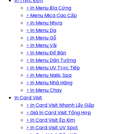
In Thực Đơn
> In Menu Bìa Cứng
> Menu Mica Cao Cấp
> In Menu Nhựa
> In Menu Da
> In Menu Gỗ
> In Menu Vải
> In Menu Để Bàn
> In Menu Dán Tường
> In Menu UV Trực Tiếp
> In Menu Nails, Spa
> In Menu Nhà Hàng
> In Menu Chay
In Card Visit
> In Card Visit Nhanh Lấy Gấp
> Giá In Card Visit Tổng Hợp
> In Card Visit Ép Kim
> In Card Visit UV Spot