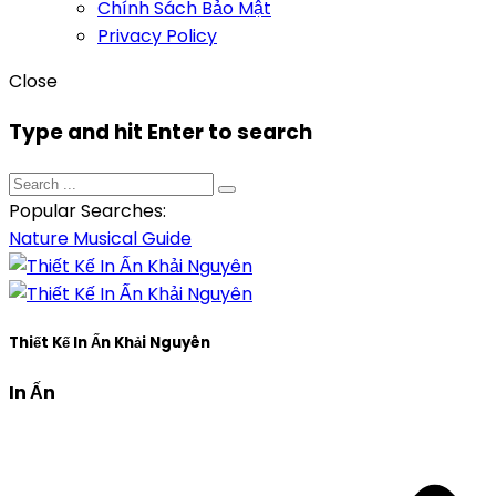
Chính Sách Bảo Mật
Privacy Policy
Close
Type and hit Enter to search
Popular Searches:
Nature
Musical
Guide
Thiết Kế In Ấn Khải Nguyên
In Ấn