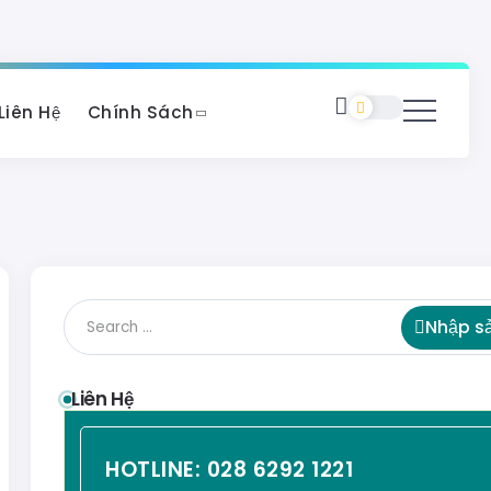
Liên Hệ
Chính Sách
Nhập s
Liên Hệ
HOTLINE:
028 6292 1221