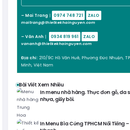
– Mai Trang
|
0974 748 721
ZALO
maitrang@thietkekhainguyen.com
– Vân Anh
|
0934 819 961
ZALO
vananh@thietkekhainguyen.com
Địa chỉ:
210/9C Hồ Văn Huê, Phường Đức Nhuận, TP
Minh, Việt Nam
Bài Viết Xem Nhiều
In menu nhà hàng. Thực đơn gỗ, da si
nhựa, giấy bồi.
In Menu Bìa Cứng TPHCM Nổi Tiếng – 