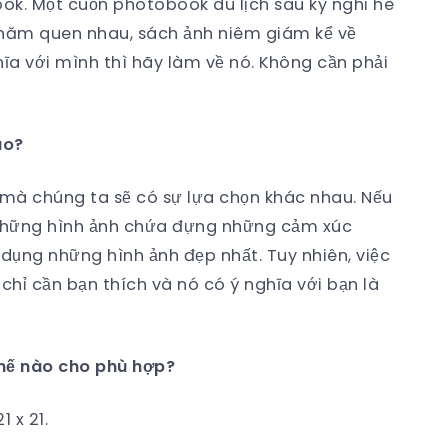
k. Một cuốn photobook du lịch sau kỳ nghỉ hè
 năm quen nhau, sách ảnh niêm giám kể về
hĩa với mình thì hãy làm về nó. Không cần phải
ào?
mà chúng ta sẽ có sự lựa chọn khác nhau. Nếu
à những hình ảnh chứa đựng những cảm xúc
 dụng những hình ảnh đẹp nhất. Tuy nhiên, việc
chỉ cần bạn thích và nó có ý nghĩa với bạn là
hế nào cho phù hợp?
1 x 21.