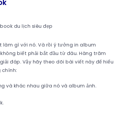
ok
ook du lịch siêu đẹp
 làm gì với nó. Và rồi ý tưởng in album
không biết phải bắt đầu từ đâu. Hàng trăm
iải đáp. Vậy hãy theo dõi bài viết này để hiểu
 chính:
ống và khác nhau giữa nó và album ảnh.
k.