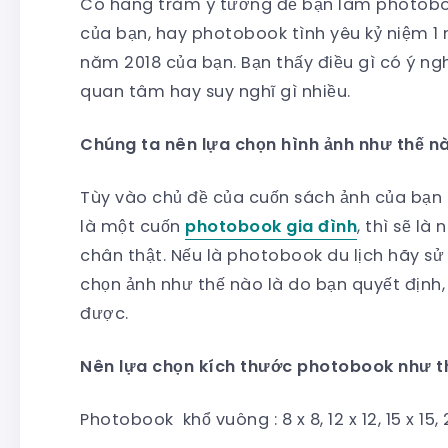
Có hàng trăm ý tưởng để bạn làm photoboo
của bạn, hay photobook tình yêu kỷ niệm 1
năm 2018 của bạn. Bạn thấy điều gì có ý ng
quan tâm hay suy nghĩ gì nhiều.
Chúng ta nên lựa chọn hình ảnh như thế n
Tùy vào chủ đề của cuốn sách ảnh của bạn 
là một cuốn
photobook gia đình
, thì sẽ l
chân thật. Nếu là photobook du lịch hãy sử
chọn ảnh như thế nào là do bạn quyết định, 
được.
Nên lựa chọn kích thước photobook như t
Photobook khổ vuông : 8 x 8, 12 x 12, 15 x 15, 2