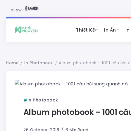
Follow :
Thiết Kế
In Ấn
In
Home
In Photobook
Album photobook – 1001 câu hỏi x
/
/
In Photobook
Album photobook – 1001 câu
26 October, 2018
6 Min Read