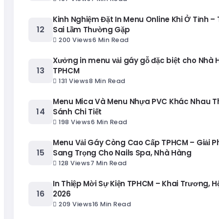
Kinh Nghiệm Đặt In Menu Online Khi Ở Tỉnh – 
Sai Lầm Thường Gặp
200 Views
6 Min Read
Xưởng in menu vải gáy gỗ đặc biệt cho Nhà 
TPHCM
131 Views
8 Min Read
Menu Mica Và Menu Nhựa PVC Khác Nhau T
Sánh Chi Tiết
198 Views
6 Min Read
Menu Vải Gáy Còng Cao Cấp TPHCM – Giải 
Sang Trọng Cho Nails Spa, Nhà Hàng
128 Views
7 Min Read
In Thiệp Mời Sự Kiện TPHCM – Khai Trương, H
2026
209 Views
16 Min Read