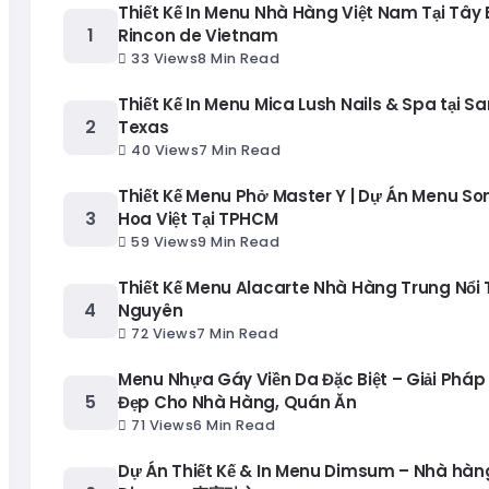
Thiết Kế In Menu Nhà Hàng Việt Nam Tại Tây
Rincon de Vietnam
33 Views
8 Min Read
Thiết Kế In Menu Mica Lush Nails & Spa tại Sa
Texas
40 Views
7 Min Read
Thiết Kế Menu Phở Master Y | Dự Án Menu S
Hoa Việt Tại TPHCM
59 Views
9 Min Read
Thiết Kế Menu Alacarte Nhà Hàng Trung Nổi T
Nguyên
72 Views
7 Min Read
Menu Nhựa Gáy Viền Da Đặc Biệt – Giải Pháp
Đẹp Cho Nhà Hàng, Quán Ăn
71 Views
6 Min Read
Dự Án Thiết Kế & In Menu Dimsum – Nhà hàng