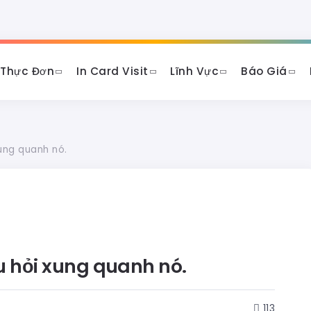
 Thực Đơn
In Card Visit
Lĩnh Vực
Báo Giá
ung quanh nó.
 hỏi xung quanh nó.
113