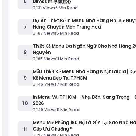
Dimsum 李家點心
131 Views
6 Min Read
Dự Án Thiết Kế In Menu Nhà Hàng Nhị Sư Huy
Hàng Chuyên Món Trung Hoa
167 Views
5 Min Read
Thiết Kế Menu Đa Ngôn Ngữ Cho Nhà Hàng 20
Nguyên
165 Views
11 Min Read
Mẫu Thiết Kế Menu Nhà Hàng Nhật Lalala | Dự
Kế Menu Đẹp Tại TPHCM
146 Views
7 Min Read
In Menu Vải TPHCM – Nhẹ, Bền, Sang Trọng –
2026
149 Views
11 Min Read
Menu Mở Phẳng 180 Độ Là Gì? Tại Sao Nhà H
Cấp Ưa Chuộng?
197 Views
7 Min Read