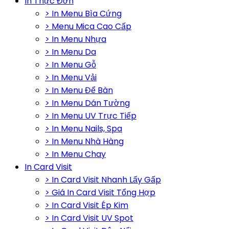
In Thực Đơn
> In Menu Bìa Cứng
> Menu Mica Cao Cấp
> In Menu Nhựa
> In Menu Da
> In Menu Gỗ
> In Menu Vải
> In Menu Để Bàn
> In Menu Dán Tường
> In Menu UV Trực Tiếp
> In Menu Nails, Spa
> In Menu Nhà Hàng
> In Menu Chay
In Card Visit
> In Card Visit Nhanh Lấy Gấp
> Giá In Card Visit Tổng Hợp
> In Card Visit Ép Kim
> In Card Visit UV Spot