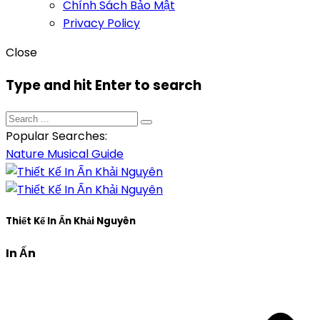
Chính Sách Bảo Mật
Privacy Policy
Close
Type and hit Enter to search
Popular Searches:
Nature
Musical
Guide
Thiết Kế In Ấn Khải Nguyên
In Ấn