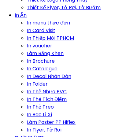
Thiết Kế Flyer, Tờ Rơi, Tờ Bướm
In Ấn
In menu thực đơn
In Card Visit
In Thiệp Mời TPHCM
In voucher
Làm Bằng Khen
In Brochure
In Catalogue
In Decal Nhãn Dán
In Folder
In Thẻ Nhựa PVC
In Thẻ Tích Điểm
In Thẻ Treo
In Bao Lì Xì
Làm Poster PP Hiflex
In Flyer, Tờ Rơi