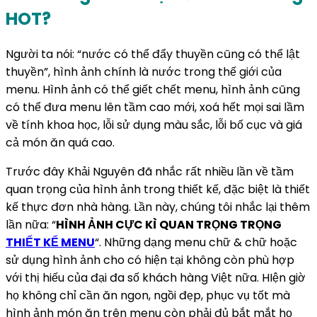
HOT?
Người ta nói: “nước có thể đẩy thuyền cũng có thể lật
thuyền”, hình ảnh chính là nước trong thế giới của
menu. Hình ảnh có thể giết chết menu, hình ảnh cũng
có thể đưa menu lên tầm cao mới, xoá hết mọi sai lầm
về tính khoa học, lỗi sử dụng màu sắc, lỗi bố cục và giá
cả món ăn quá cao.
Trước đây Khải Nguyên đã nhắc rất nhiều lần về tầm
quan trọng của hình ảnh trong thiết kế, đặc biệt là thiết
kế thực đơn nhà hàng. Lần này, chúng tôi nhắc lại thêm
lần nữa: “
HÌNH ẢNH CỰC KÌ QUAN TRỌNG TRỌNG
THIẾT KẾ MENU
“. Những dạng menu chữ & chữ hoặc
sử dụng hình ảnh cho có hiện tại không còn phù hợp
với thị hiếu của đại đa số khách hàng Việt nữa. HIện giờ
họ không chỉ cần ăn ngon, ngồi đẹp, phục vụ tốt mà
hình ảnh món ăn trên menu còn phải đủ bắt mắt họ