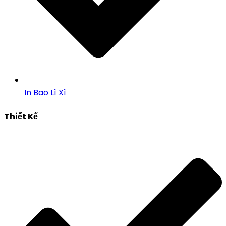
In Bao Lì Xì
Thiết Kế