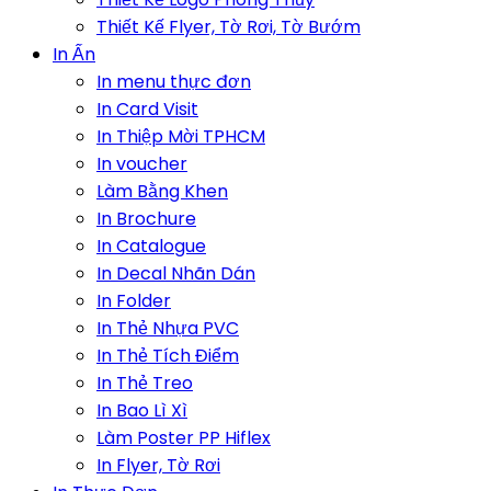
Thiết Kế Flyer, Tờ Rơi, Tờ Bướm
In Ấn
In menu thực đơn
In Card Visit
In Thiệp Mời TPHCM
In voucher
Làm Bằng Khen
In Brochure
In Catalogue
In Decal Nhãn Dán
In Folder
In Thẻ Nhựa PVC
In Thẻ Tích Điểm
In Thẻ Treo
In Bao Lì Xì
Làm Poster PP Hiflex
In Flyer, Tờ Rơi