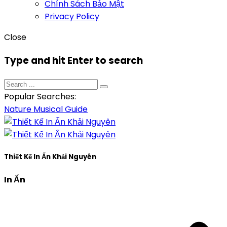
Chính Sách Bảo Mật
Privacy Policy
Close
Type and hit Enter to search
Popular Searches:
Nature
Musical
Guide
Thiết Kế In Ấn Khải Nguyên
In Ấn