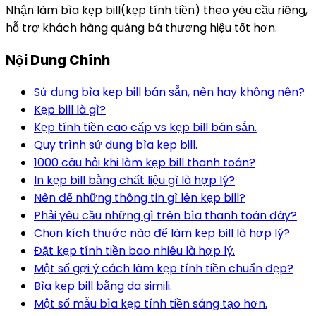
Nhận làm bìa kẹp bill(kẹp tính tiền) theo yêu cầu riêng,
hỗ trợ khách hàng quảng bá thương hiệu tốt hơn.
Nội Dung Chính
Sử dụng bìa kẹp bill bán sẵn, nên hay không nên?
Kẹp bill là gì?
Kẹp tính tiền cao cấp vs kẹp bill bán sẵn.
Quy trình sử dụng bìa kẹp bill.
1000 câu hỏi khi làm kẹp bill thanh toán?
In kẹp bill bằng chất liệu gì là hợp lý?
Nên để những thông tin gì lên kẹp bill?
Phải yêu cầu những gì trên bìa thanh toán đây?
Chọn kích thước nào để làm kẹp bill là hợp lý?
Đặt kẹp tính tiền bao nhiêu là hợp lý.
Một số gợi ý cách làm kẹp tính tiền chuẩn đẹp?
Bìa kẹp bill bằng da simili.
Một số mẫu bìa kẹp tính tiền sáng tạo hơn.