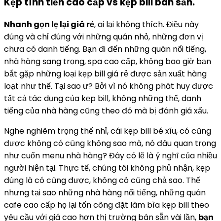
Kẹp tính tiền cao cấp vs kẹp bill bán sẵn.
Nhanh gọn lẹ lại giá rẻ
, ai lại không thích. Điều này
đúng và chỉ đúng với những quán nhỏ, những đơn vị
chưa có danh tiếng. Bạn đi đến những quán nổi tiếng,
nhà hàng sang trọng, spa cao cấp, không bao giờ bạn
bắt gặp những loại kẹp bill giá rẻ được sản xuất hàng
loạt như thế. Tại sao ư? Bởi vì nó không phát huy được
tất cả tác dụng của kẹp bill, không những thế, danh
tiếng của nhà hàng cũng theo đó mà bị đánh giá xấu.
Nghe nghiêm trọng thế nhỉ, cái kẹp bill bé xíu, có cũng
được không có cũng không sao mà, nó đâu quan trọng
như cuốn menu nhà hàng? Đây có lẽ là ý nghĩ của nhiều
người hiện tại. Thực tế, chúng tôi không phủ nhận, kẹp
đúng là có cũng được, không có cũng chả sao. Thế
nhưng tại sao những nhà hàng nổi tiếng, những quán
cafe cao cấp họ lại tốn công đặt làm bìa kẹp bill theo
yêu cầu với giá cao hơn thị trường bán sẵn vài lần,
bạn