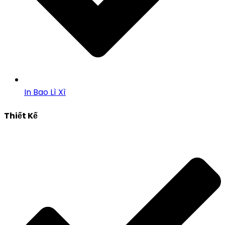
In Bao Lì Xì
Thiết Kế