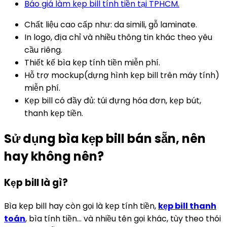
Báo giá làm kẹp bill tính tiền tại TPHCM.
Chất liệu cao cấp như: da simili, gỗ laminate.
In logo, địa chỉ và nhiều thông tin khác theo yêu
cầu riêng.
Thiết kế bìa kẹp tính tiền miễn phí.
Hỗ trợ mockup(dựng hình kẹp bill trên máy tính)
miễn phí.
Kẹp bill có đầy đủ: túi đựng hóa đơn, kẹp bút,
thanh kẹp tiền.
Sử dụng bìa kẹp bill bán sẵn, nên
hay không nên?
Kẹp bill là gì?
Bìa kẹp bill hay còn gọi là kẹp tính tiền,
kẹp bill thanh
toán
, bìa tính tiền… và nhiều tên gọi khác, tùy theo thói