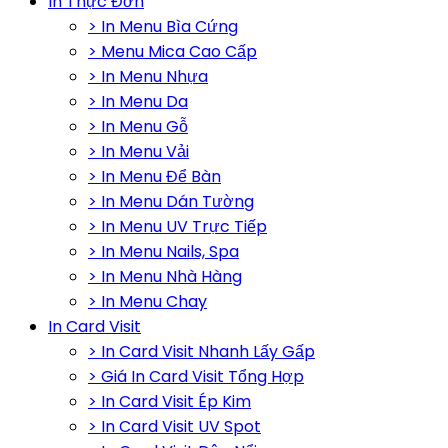
In Thực Đơn
> In Menu Bìa Cứng
> Menu Mica Cao Cấp
> In Menu Nhựa
> In Menu Da
> In Menu Gỗ
> In Menu Vải
> In Menu Để Bàn
> In Menu Dán Tường
> In Menu UV Trực Tiếp
> In Menu Nails, Spa
> In Menu Nhà Hàng
> In Menu Chay
In Card Visit
> In Card Visit Nhanh Lấy Gấp
> Giá In Card Visit Tổng Hợp
> In Card Visit Ép Kim
> In Card Visit UV Spot