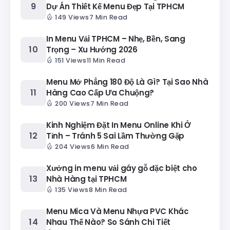
Dự Án Thiết Kế Menu Đẹp Tại TPHCM
149 Views
7 Min Read
In Menu Vải TPHCM – Nhẹ, Bền, Sang
Trọng – Xu Hướng 2026
151 Views
11 Min Read
Menu Mở Phẳng 180 Độ Là Gì? Tại Sao Nhà
Hàng Cao Cấp Ưa Chuộng?
200 Views
7 Min Read
Kinh Nghiệm Đặt In Menu Online Khi Ở
Tỉnh – Tránh 5 Sai Lầm Thường Gặp
204 Views
6 Min Read
Xưởng in menu vải gáy gỗ đặc biệt cho
Nhà Hàng tại TPHCM
135 Views
8 Min Read
Menu Mica Và Menu Nhựa PVC Khác
Nhau Thế Nào? So Sánh Chi Tiết