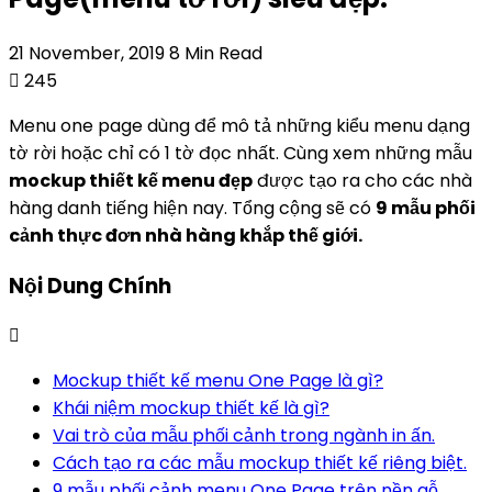
21 November, 2019
8 Min Read
245
Menu one page dùng để mô tả những kiểu menu dạng
tờ rời hoặc chỉ có 1 tờ đọc nhất. Cùng xem những mẫu
mockup thiết kế menu đẹp
được tạo ra cho các nhà
hàng danh tiếng hiện nay. Tổng cộng sẽ có
9 mẫu phối
cảnh thực đơn nhà hàng khắp thế giới.
Nội Dung Chính
Mockup thiết kế menu One Page là gì?
Khái niệm mockup thiết kế là gì?
Vai trò của mẫu phối cảnh trong ngành in ấn.
Cách tạo ra các mẫu mockup thiết kế riêng biệt.
9 mẫu phối cảnh menu One Page trên nền gỗ.