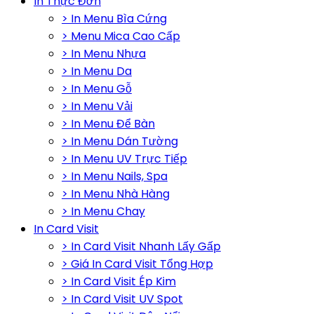
In Thực Đơn
> In Menu Bìa Cứng
> Menu Mica Cao Cấp
> In Menu Nhựa
> In Menu Da
> In Menu Gỗ
> In Menu Vải
> In Menu Để Bàn
> In Menu Dán Tường
> In Menu UV Trực Tiếp
> In Menu Nails, Spa
> In Menu Nhà Hàng
> In Menu Chay
In Card Visit
> In Card Visit Nhanh Lấy Gấp
> Giá In Card Visit Tổng Hợp
> In Card Visit Ép Kim
> In Card Visit UV Spot