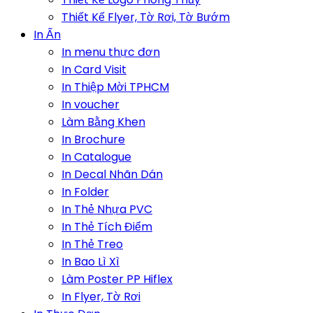
Thiết Kế Flyer, Tờ Rơi, Tờ Bướm
In Ấn
In menu thực đơn
In Card Visit
In Thiệp Mời TPHCM
In voucher
Làm Bằng Khen
In Brochure
In Catalogue
In Decal Nhãn Dán
In Folder
In Thẻ Nhựa PVC
In Thẻ Tích Điểm
In Thẻ Treo
In Bao Lì Xì
Làm Poster PP Hiflex
In Flyer, Tờ Rơi