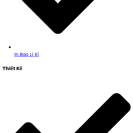
In Bao Lì Xì
Thiết Kế