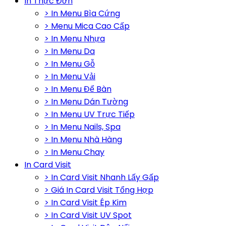
In Thực Đơn
> In Menu Bìa Cứng
> Menu Mica Cao Cấp
> In Menu Nhựa
> In Menu Da
> In Menu Gỗ
> In Menu Vải
> In Menu Để Bàn
> In Menu Dán Tường
> In Menu UV Trực Tiếp
> In Menu Nails, Spa
> In Menu Nhà Hàng
> In Menu Chay
In Card Visit
> In Card Visit Nhanh Lấy Gấp
> Giá In Card Visit Tổng Hợp
> In Card Visit Ép Kim
> In Card Visit UV Spot