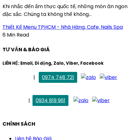
Khi nhắc đến ẩm thực quốc tế, những món ăn ngon
đặc sắc. Chúng ta không thể không...
Thiết Kế Menu TPHCM - Nhà Hàng, Cafe, Nails Spa
6 Min Read
TƯ VẤN & BÁO GIÁ
LIÊN HỆ: Email, Di động, Zalo, Viber, Facebook
. Mai Trang
|
0974 748 721
maitrang@thietkekhainguyen.com
. Vân Anh
|
0934 819 961
vananh@thietkekhainguyen.com
CHÍNH SÁCH
Liên hệ Báo Giá