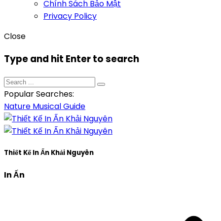
Chính Sách Bảo Mật
Privacy Policy
Close
Type and hit Enter to search
Popular Searches:
Nature
Musical
Guide
Thiết Kế In Ấn Khải Nguyên
In Ấn