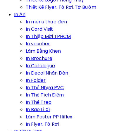
Thiết Kế Flyer, Tờ Rơi, Tờ Bướm
In Ấn
In menu thực đơn
In Card Visit
In Thiệp Mời TPHCM
In voucher
Làm Bằng Khen
In Brochure
In Catalogue
In Decal Nhãn Dán
In Folder
In Thẻ Nhựa PVC
In Thẻ Tích Điểm
In Thẻ Treo
In Bao Lì Xì
Làm Poster PP Hiflex
In Flyer, Tờ Rơi