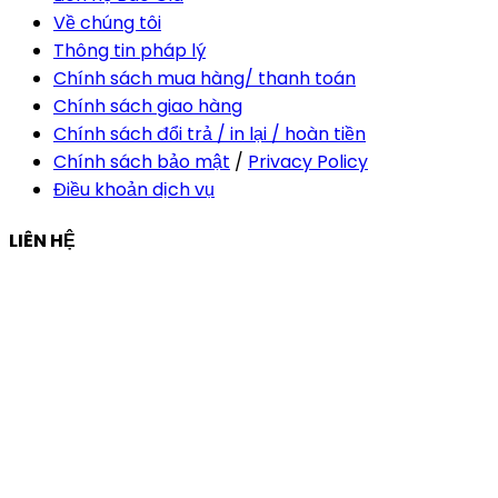
Về chúng tôi
Thông tin pháp lý
Chính sách mua hàng/ thanh toán
Chính sách giao hàng
Chính sách đổi trả / in lại / hoàn tiền
Chính sách bảo mật
/
Privacy Policy
Điều khoản dịch vụ
LIÊN HỆ
Công ty Thiết Kế In Ấn Khải Nguyên
Địa chỉ:
210/9C Hồ Văn Huê, Phường Đức Nhuận, TP Hồ
Chí Minh, Việt Nam
Hotline:
+84 28 6292 1221
Mã số thuế:
0318171127