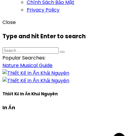
Chính Sách Bảo Mật
Privacy Policy
Close
Type and hit Enter to search
Popular Searches:
Nature
Musical
Guide
Thiết Kế In Ấn Khải Nguyên
In Ấn