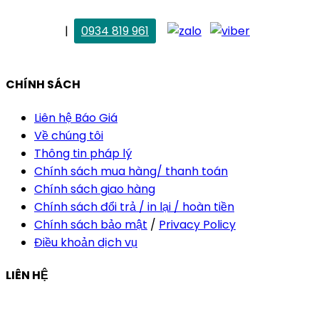
. Vân Anh
|
0934 819 961
vananh@thietkekhainguyen.com
CHÍNH SÁCH
Liên hệ Báo Giá
Về chúng tôi
Thông tin pháp lý
Chính sách mua hàng/ thanh toán
Chính sách giao hàng
Chính sách đổi trả / in lại / hoàn tiền
Chính sách bảo mật
/
Privacy Policy
Điều khoản dịch vụ
LIÊN HỆ
Công ty Thiết Kế In Ấn Khải Nguyên