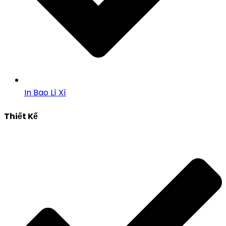
In Bao Lì Xì
Thiết Kế