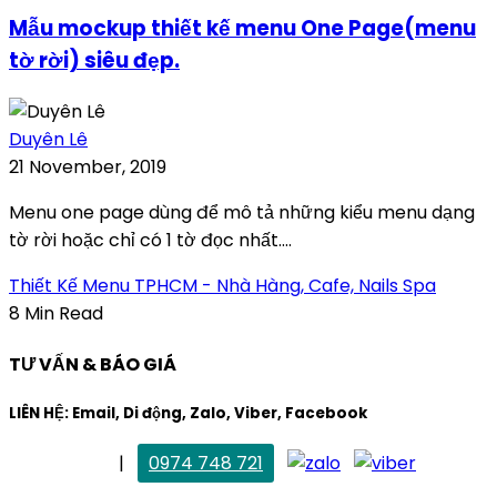
Mẫu mockup thiết kế menu One Page(menu
tờ rời) siêu đẹp.
Duyên Lê
21 November, 2019
Menu one page dùng để mô tả những kiểu menu dạng
tờ rời hoặc chỉ có 1 tờ đọc nhất....
Thiết Kế Menu TPHCM - Nhà Hàng, Cafe, Nails Spa
8 Min Read
TƯ VẤN & BÁO GIÁ
LIÊN HỆ: Email, Di động, Zalo, Viber, Facebook
. Mai Trang
|
0974 748 721
maitrang@thietkekhainguyen.com