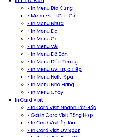
In Thực Đơn
> In Menu Bìa Cứng
> Menu Mica Cao Cấp
> In Menu Nhựa
> In Menu Da
> In Menu Gỗ
> In Menu Vải
> In Menu Để Bàn
> In Menu Dán Tường
> In Menu UV Trực Tiếp
> In Menu Nails, Spa
> In Menu Nhà Hàng
> In Menu Chay
In Card Visit
> In Card Visit Nhanh Lấy Gấp
> Giá In Card Visit Tổng Hợp
> In Card Visit Ép Kim
> In Card Visit UV Spot