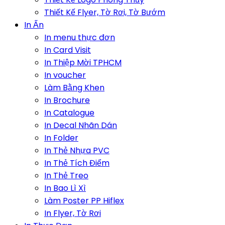
Thiết Kế Flyer, Tờ Rơi, Tờ Bướm
In Ấn
In menu thực đơn
In Card Visit
In Thiệp Mời TPHCM
In voucher
Làm Bằng Khen
In Brochure
In Catalogue
In Decal Nhãn Dán
In Folder
In Thẻ Nhựa PVC
In Thẻ Tích Điểm
In Thẻ Treo
In Bao Lì Xì
Làm Poster PP Hiflex
In Flyer, Tờ Rơi