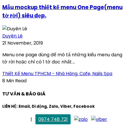
Mẫu mockup thiết kế menu One Page(menu
tờ rời) siêu đẹp.
Duyên Lê
21 November, 2019
Menu one page dùng để mô tả những kiểu menu dạng
tờ rời hoặc chỉ có 1 tờ đọc nhất....
Thiết Kế Menu TPHCM - Nhà Hàng, Cafe, Nails Spa
8 Min Read
TƯ VẤN & BÁO GIÁ
LIÊN HỆ: Email, Di động, Zalo, Viber, Facebook
. Mai Trang
|
0974 748 721
maitrang@thietkekhainguyen.com