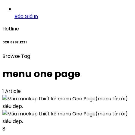
Báo Giá In
Hotline
028.6292.1221
Browse Tag
menu one page
1 Article
8