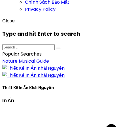
Chính Sách Bảo Mật
Privacy Policy
Close
Type and hit Enter to search
Popular Searches:
Nature
Musical
Guide
Thiết Kế In Ấn Khải Nguyên
In Ấn