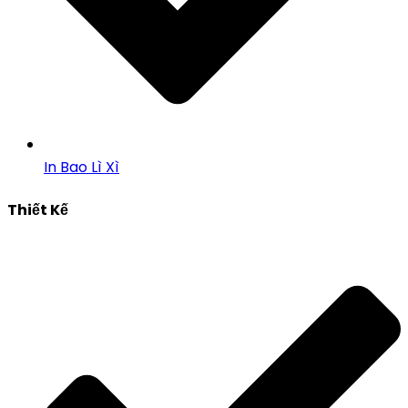
In Bao Lì Xì
Thiết Kế