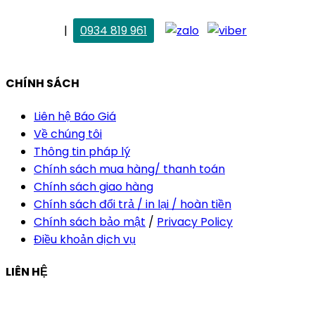
. Vân Anh
|
0934 819 961
vananh@thietkekhainguyen.com
CHÍNH SÁCH
Liên hệ Báo Giá
Về chúng tôi
Thông tin pháp lý
Chính sách mua hàng/ thanh toán
Chính sách giao hàng
Chính sách đổi trả / in lại / hoàn tiền
Chính sách bảo mật
/
Privacy Policy
Điều khoản dịch vụ
LIÊN HỆ
Công ty Thiết Kế In Ấn Khải Nguyên