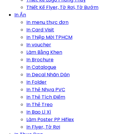
Thiết Kế Flyer, Tờ Rơi, Tờ Bướm
In Ấn
In menu thực đơn
In Card Visit
In Thiệp Mời TPHCM
In voucher
Làm Bằng Khen
In Brochure
In Catalogue
In Decal Nhãn Dán
In Folder
In Thẻ Nhựa PVC
In Thẻ Tích Điểm
In Thẻ Treo
In Bao Lì Xì
Làm Poster PP Hiflex
In Flyer, Tờ Rơi