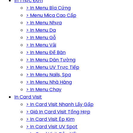
In Thực Đơn
> In Menu Bìa Cứng
> Menu Mica Cao Cấp
> In Menu Nhựa
> In Menu Da
> In Menu Gỗ
> In Menu Vải
> In Menu Để Bàn
> In Menu Dán Tường
> In Menu UV Trực Tiếp
> In Menu Nails, Spa
> In Menu Nhà Hàng
> In Menu Chay
In Card Visit
> In Card Visit Nhanh Lấy Gấp
> Giá In Card Visit Tổng Hợp
> In Card Visit Ép Kim
> In Card Visit UV Spot