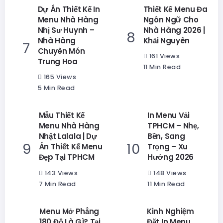
Dự Án Thiết Kế In
Thiết Kế Menu Đa
Menu Nhà Hàng
Ngôn Ngữ Cho
Nhị Sư Huynh –
Nhà Hàng 2026 |
Nhà Hàng
Khải Nguyên
Chuyên Món
161 Views
Trung Hoa
11 Min Read
165 Views
5 Min Read
Mẫu Thiết Kế
In Menu Vải
Menu Nhà Hàng
TPHCM – Nhẹ,
Nhật Lalala | Dự
Bền, Sang
Án Thiết Kế Menu
Trọng – Xu
Đẹp Tại TPHCM
Hướng 2026
143 Views
148 Views
7 Min Read
11 Min Read
Menu Mở Phẳng
Kinh Nghiệm
180 Độ Là Gì? Tại
Đặt In Menu