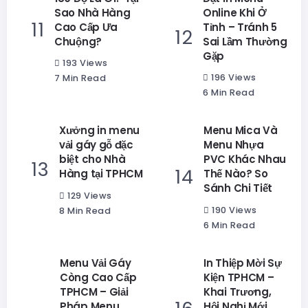
Sao Nhà Hàng
Online Khi Ở
Cao Cấp Ưa
Tỉnh – Tránh 5
Chuộng?
Sai Lầm Thường
Gặp
193 Views
196 Views
7 Min Read
6 Min Read
Xưởng in menu
Menu Mica Và
vải gáy gỗ đặc
Menu Nhựa
biệt cho Nhà
PVC Khác Nhau
Hàng tại TPHCM
Thế Nào? So
Sánh Chi Tiết
129 Views
190 Views
8 Min Read
6 Min Read
Menu Vải Gáy
In Thiệp Mời Sự
Còng Cao Cấp
Kiện TPHCM –
TPHCM – Giải
Khai Trương,
Pháp Menu
Hội Nghị Mới