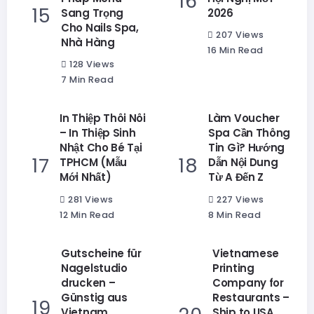
Sang Trọng
2026
Cho Nails Spa,
207 Views
Nhà Hàng
16 Min Read
128 Views
7 Min Read
In Thiệp Thôi Nôi
Làm Voucher
– In Thiệp Sinh
Spa Cần Thông
Nhật Cho Bé Tại
Tin Gì? Hướng
TPHCM (Mẫu
Dẫn Nội Dung
Mới Nhất)
Từ A Đến Z
281 Views
227 Views
12 Min Read
8 Min Read
Gutscheine für
Vietnamese
Nagelstudio
Printing
drucken –
Company for
Günstig aus
Restaurants –
Vietnam
Ship to USA,