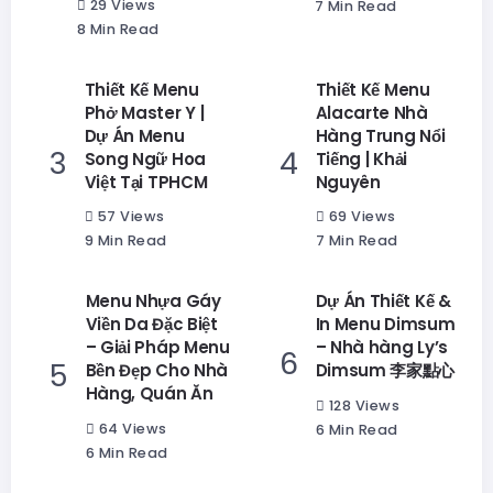
29 Views
7 Min Read
8 Min Read
Thiết Kế Menu
Thiết Kế Menu
Phở Master Y |
Alacarte Nhà
Dự Án Menu
Hàng Trung Nổi
Song Ngữ Hoa
Tiếng | Khải
Việt Tại TPHCM
Nguyên
57 Views
69 Views
9 Min Read
7 Min Read
Menu Nhựa Gáy
Dự Án Thiết Kế &
Viền Da Đặc Biệt
In Menu Dimsum
– Giải Pháp Menu
– Nhà hàng Ly’s
Bền Đẹp Cho Nhà
Dimsum 李家點心
Hàng, Quán Ăn
128 Views
64 Views
6 Min Read
6 Min Read