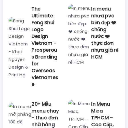
The
In menu
Ultimate
nhựa pvc
Feng Shui
bền đẹp ❤️
Logo
chống
Design
nước ❤️
Vietnam –
thực đơn
Prosperou
nhựa giá rẻ
s Branding
HCM
for
Overseas
Vietnames
e
20+ Mẫu
In Menu
menu chay
Mica
– thực đơn
TPHCM –
nhà hàng
Cao Cấp,