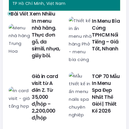
TP Hồ Chí Minh, Việt Nam
Bài Viết Xem Nhiều
In menu
In Menu Bìa
nhà hàng.
Cứng
Thực đơn
TPHCM Nổi
gỗ, da
Tiếng – Giá
simili, nhựa,
Tốt, Nhanh
giấy bồi.
Giá in card
TOP 70 Mẫu
visit từ A
In Menu
đến Z. Từ
Spa Đẹp
35,000
Nhất Thế
đ/hộp –
Giới | Thiết
2,200,000
Kế 2026
đ/hộp