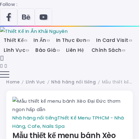
Follow :
Thiết Kế
In Ấn
In Thực Đơn
In Card Visit
Lĩnh Vực
Báo Giá
Liên Hệ
Chính Sách
Home
Lĩnh Vực
Nhà hàng nổi tiếng
Mẫu thiết kế menu bánh Xèo Đại Đức thơm ngon hấp dẫn
/
/
/
Nhà hàng nổi tiếng
Thiết Kế Menu TPHCM - Nhà
Hàng, Cafe, Nails Spa
Mẫu thiết kế menu bánh Xèo