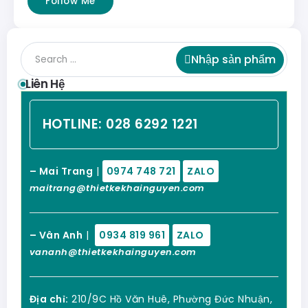
Follow Me
Nhập sản phẩm
Liên Hệ
HOTLINE:
028 6292 1221
– Mai Trang
|
0974 748 721
ZALO
maitrang@thietkekhainguyen.com
– Vân Anh
|
0934 819 961
ZALO
vananh@thietkekhainguyen.com
Địa chỉ:
210/9C Hồ Văn Huê, Phường Đức Nhuận,