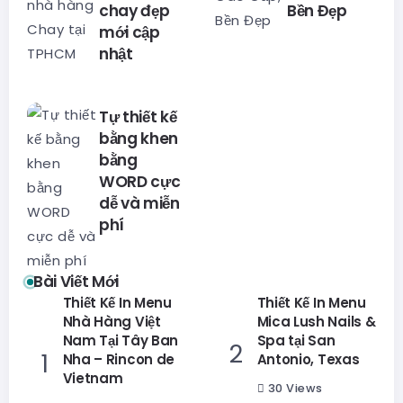
chay đẹp
Bền Đẹp
mới cập
nhật
Tự thiết kế
bằng khen
bằng
WORD cực
dễ và miễn
phí
Bài Viết Mới
Thiết Kế In Menu
Thiết Kế In Menu
Nhà Hàng Việt
Mica Lush Nails &
Nam Tại Tây Ban
Spa tại San
Nha – Rincon de
Antonio, Texas
Vietnam
30 Views