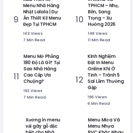
Menu Nhà Hàng
TPHCM – Nhẹ,
Nhật Lalala | Dự
Bền, Sang
Án Thiết Kế Menu
Trọng – Xu
Đẹp Tại TPHCM
Hướng 2026
143 Views
148 Views
7 Min Read
11 Min Read
Menu Mở Phẳng
Kinh Nghiệm
180 Độ Là Gì? Tại
Đặt In Menu
Sao Nhà Hàng
Online Khi Ở
Cao Cấp Ưa
Tỉnh – Tránh 5
Chuộng?
Sai Lầm Thường
Gặp
192 Views
196 Views
7 Min Read
6 Min Read
Xưởng in menu
Menu Mica Và
vải gáy gỗ đặc
Menu Nhựa
biệt cho Nhà
PVC Khác Nhau