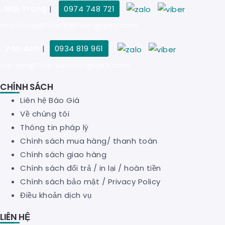
. Mai Trang
|
0974 748 721
maitrang@thietkekhainguyen.com
. Vân Anh
|
0934 819 961
vananh@thietkekhainguyen.com
CHÍNH SÁCH
Liên hệ Báo Giá
Về chúng tôi
Thông tin pháp lý
Chính sách mua hàng/ thanh toán
Chính sách giao hàng
Chính sách đổi trả / in lại / hoàn tiền
Chính sách bảo mật
/
Privacy Policy
Điều khoản dịch vụ
LIÊN HỆ