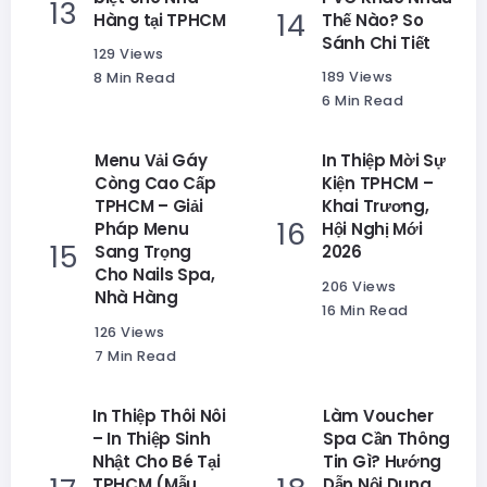
Hàng tại TPHCM
Thế Nào? So
Sánh Chi Tiết
129 Views
189 Views
8 Min Read
6 Min Read
Menu Vải Gáy
In Thiệp Mời Sự
Còng Cao Cấp
Kiện TPHCM –
TPHCM – Giải
Khai Trương,
Pháp Menu
Hội Nghị Mới
Sang Trọng
2026
Cho Nails Spa,
206 Views
Nhà Hàng
16 Min Read
126 Views
7 Min Read
In Thiệp Thôi Nôi
Làm Voucher
– In Thiệp Sinh
Spa Cần Thông
Nhật Cho Bé Tại
Tin Gì? Hướng
TPHCM (Mẫu
Dẫn Nội Dung