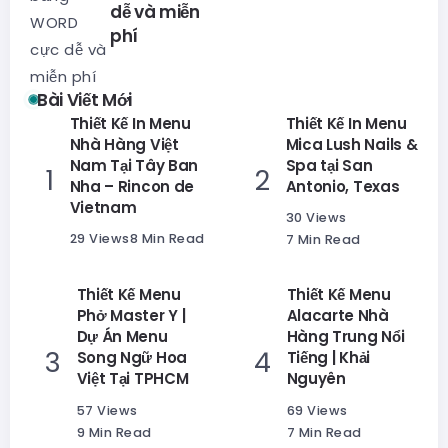
dễ và miễn
phí
Bài Viết Mới
Thiết Kế In Menu
Thiết Kế In Menu
Nhà Hàng Việt
Mica Lush Nails &
Nam Tại Tây Ban
Spa tại San
Nha – Rincon de
Antonio, Texas
Vietnam
30 Views
29 Views
8 Min Read
7 Min Read
Thiết Kế Menu
Thiết Kế Menu
Phở Master Y |
Alacarte Nhà
Dự Án Menu
Hàng Trung Nổi
Song Ngữ Hoa
Tiếng | Khải
Việt Tại TPHCM
Nguyên
57 Views
69 Views
9 Min Read
7 Min Read