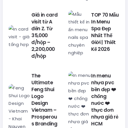
Giá in card
TOP 70 Mẫu
visit từ A
In Menu
đến Z. Từ
Spa Đẹp
35,000
Nhất Thế
đ/hộp –
Giới | Thiết
2,200,000
Kế 2026
đ/hộp
The
In menu
Ultimate
nhựa pvc
Feng Shui
bền đẹp ❤️
Logo
chống
Design
nước ❤️
Vietnam –
thực đơn
Prosperou
nhựa giá rẻ
s Branding
HCM