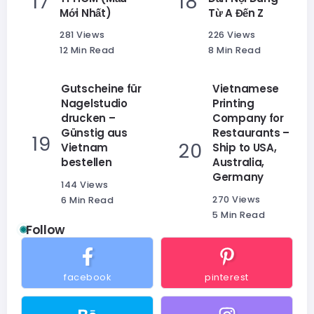
Mới Nhất)
Từ A Đến Z
281 Views
226 Views
12 Min Read
8 Min Read
Gutscheine für
Vietnamese
Nagelstudio
Printing
drucken –
Company for
Günstig aus
Restaurants –
Vietnam
Ship to USA,
bestellen
Australia,
Germany
144 Views
270 Views
6 Min Read
5 Min Read
Follow
facebook
pinterest