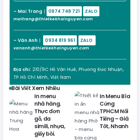
– Mai Trang
|
0974 748 721
ZALO
maitrang@thietkekhainguyen.com
– Vân Anh
|
0934 819 961
ZALO
vananh@thietkekhainguyen.com
Địa chỉ:
210/9C Hồ Văn Huê, Phường Đức Nhuận,
TP Hồ Chí Minh, Việt Nam
Bài Viết Xem Nhiều
In menu
In Menu Bìa
nhà hàng.
Cứng
Thực đơn
TPHCM Nổi
gỗ, da
Tiếng – Giá
simili, nhựa,
Tốt, Nhanh
giấy bồi.