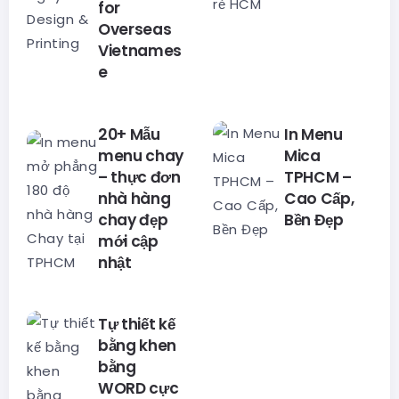
for
Overseas
Vietnames
e
20+ Mẫu
In Menu
menu chay
Mica
– thực đơn
TPHCM –
nhà hàng
Cao Cấp,
chay đẹp
Bền Đẹp
mới cập
nhật
Tự thiết kế
bằng khen
bằng
WORD cực