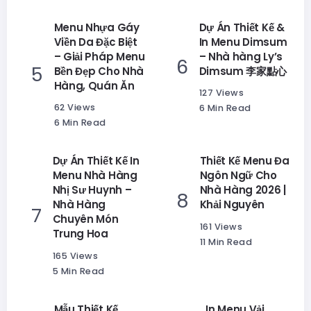
Menu Nhựa Gáy
Dự Án Thiết Kế &
Viền Da Đặc Biệt
In Menu Dimsum
– Giải Pháp Menu
– Nhà hàng Ly’s
Bền Đẹp Cho Nhà
Dimsum 李家點心
Hàng, Quán Ăn
127 Views
62 Views
6 Min Read
6 Min Read
Dự Án Thiết Kế In
Thiết Kế Menu Đa
Menu Nhà Hàng
Ngôn Ngữ Cho
Nhị Sư Huynh –
Nhà Hàng 2026 |
Nhà Hàng
Khải Nguyên
Chuyên Món
161 Views
Trung Hoa
11 Min Read
165 Views
5 Min Read
Mẫu Thiết Kế
In Menu Vải