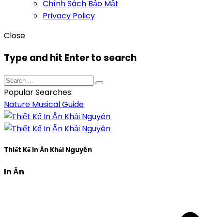
Chính Sách Bảo Mật
Privacy Policy
Close
Type and hit Enter to search
Popular Searches:
Nature
Musical
Guide
Thiết Kế In Ấn Khải Nguyên
In Ấn