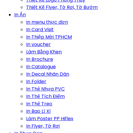
Thiết Kế Flyer, Tờ Rơi, Tờ Bướm
In Ấn
In menu thực đơn
In Card Visit
In Thiệp Mời TPHCM
In voucher
Làm Bằng Khen
In Brochure
In Catalogue
In Decal Nhãn Dán
In Folder
In Thẻ Nhựa PVC
In Thẻ Tích Điểm
In Thẻ Treo
In Bao Lì Xì
Làm Poster PP Hiflex
In Flyer, Tờ Rơi