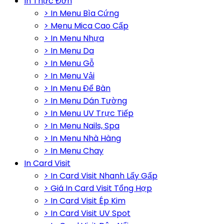
In Thực Đơn
> In Menu Bìa Cứng
> Menu Mica Cao Cấp
> In Menu Nhựa
> In Menu Da
> In Menu Gỗ
> In Menu Vải
> In Menu Để Bàn
> In Menu Dán Tường
> In Menu UV Trực Tiếp
> In Menu Nails, Spa
> In Menu Nhà Hàng
> In Menu Chay
In Card Visit
> In Card Visit Nhanh Lấy Gấp
> Giá In Card Visit Tổng Hợp
> In Card Visit Ép Kim
> In Card Visit UV Spot