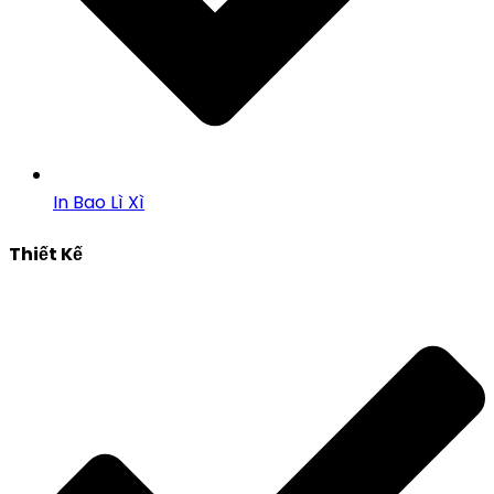
In Bao Lì Xì
Thiết Kế