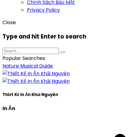
Chính Sách Bảo Mật
Privacy Policy
Close
Type and hit Enter to search
Popular Searches:
Nature
Musical
Guide
Thiết Kế In Ấn Khải Nguyên
In Ấn