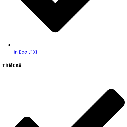
In Bao Lì Xì
Thiết Kế