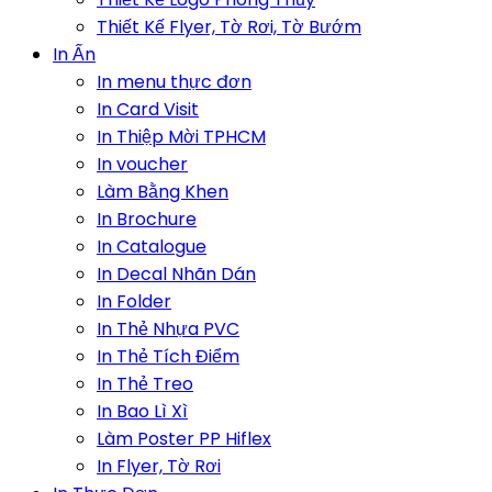
Thiết Kế Flyer, Tờ Rơi, Tờ Bướm
In Ấn
In menu thực đơn
In Card Visit
In Thiệp Mời TPHCM
In voucher
Làm Bằng Khen
In Brochure
In Catalogue
In Decal Nhãn Dán
In Folder
In Thẻ Nhựa PVC
In Thẻ Tích Điểm
In Thẻ Treo
In Bao Lì Xì
Làm Poster PP Hiflex
In Flyer, Tờ Rơi