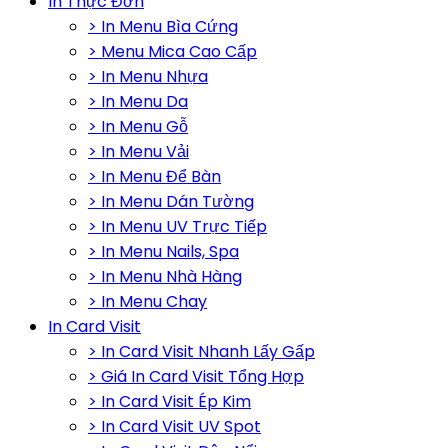
In Thực Đơn
> In Menu Bìa Cứng
> Menu Mica Cao Cấp
> In Menu Nhựa
> In Menu Da
> In Menu Gỗ
> In Menu Vải
> In Menu Để Bàn
> In Menu Dán Tường
> In Menu UV Trực Tiếp
> In Menu Nails, Spa
> In Menu Nhà Hàng
> In Menu Chay
In Card Visit
> In Card Visit Nhanh Lấy Gấp
> Giá In Card Visit Tổng Hợp
> In Card Visit Ép Kim
> In Card Visit UV Spot