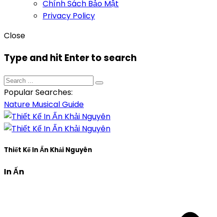
Chính Sách Bảo Mật
Privacy Policy
Close
Type and hit Enter to search
Popular Searches:
Nature
Musical
Guide
Thiết Kế In Ấn Khải Nguyên
In Ấn