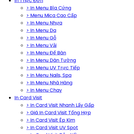
In Thực Đơn
> In Menu Bìa Cứng
> Menu Mica Cao Cấp
> In Menu Nhựa
> In Menu Da
> In Menu Gỗ
> In Menu Vải
> In Menu Để Bàn
> In Menu Dán Tường
> In Menu UV Trực Tiếp
> In Menu Nails, Spa
> In Menu Nhà Hàng
> In Menu Chay
In Card Visit
> In Card Visit Nhanh Lấy Gấp
> Giá In Card Visit Tổng Hợp
> In Card Visit Ép Kim
> In Card Visit UV Spot