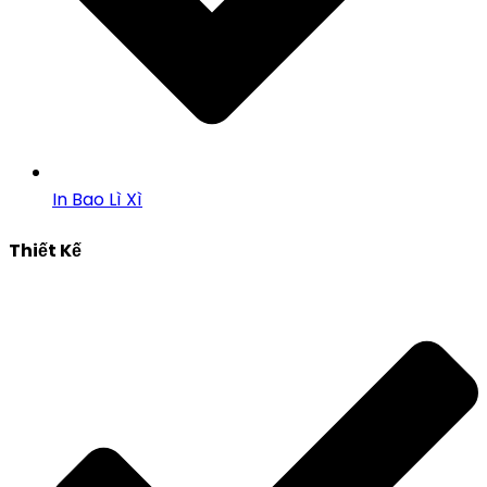
In Bao Lì Xì
Thiết Kế