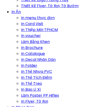
Thiết Kế Flyer, Tờ Rơi, Tờ Bướm
In Ấn
In menu thực đơn
In Card Visit
In Thiệp Mời TPHCM
In voucher
Làm Bằng Khen
In Brochure
In Catalogue
In Decal Nhãn Dán
In Folder
In Thẻ Nhựa PVC
In Thẻ Tích Điểm
In Thẻ Treo
In Bao Lì Xì
Làm Poster PP Hiflex
In Flyer, Tờ Rơi