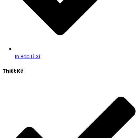
In Bao Lì Xì
Thiết Kế