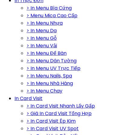
In Thực Đơn
> In Menu Bìa Cứng
> Menu Mica Cao Cấp
> In Menu Nhựa
> In Menu Da
> In Menu Gỗ
> In Menu Vải
> In Menu Để Bàn
> In Menu Dán Tường
> In Menu UV Trực Tiếp
> In Menu Nails, Spa
> In Menu Nhà Hàng
> In Menu Chay
In Card Visit
> In Card Visit Nhanh Lấy Gấp
> Giá In Card Visit Tổng Hợp
> In Card Visit Ép Kim
> In Card Visit UV Spot