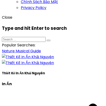
Chính Sách Bảo Mật
Privacy Policy
Close
Type and hit Enter to search
Popular Searches:
Nature
Musical
Guide
Thiết Kế In Ấn Khải Nguyên
In Ấn