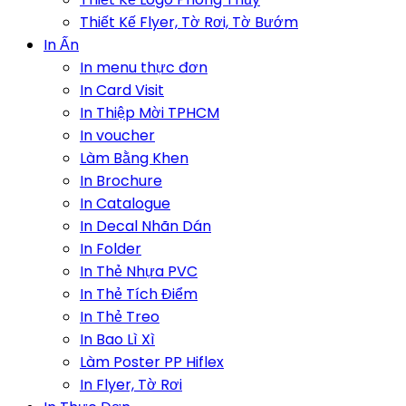
Thiết Kế Flyer, Tờ Rơi, Tờ Bướm
In Ấn
In menu thực đơn
In Card Visit
In Thiệp Mời TPHCM
In voucher
Làm Bằng Khen
In Brochure
In Catalogue
In Decal Nhãn Dán
In Folder
In Thẻ Nhựa PVC
In Thẻ Tích Điểm
In Thẻ Treo
In Bao Lì Xì
Làm Poster PP Hiflex
In Flyer, Tờ Rơi