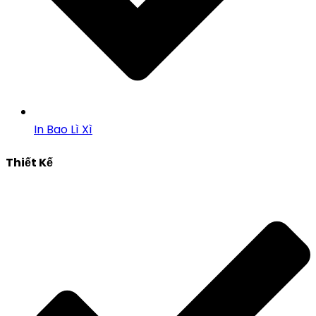
In Bao Lì Xì
Thiết Kế