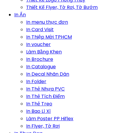
Thiết Kế Flyer, Tờ Rơi, Tờ Bướm
In Ấn
In menu thực đơn
In Card Visit
In Thiệp Mời TPHCM
In voucher
Làm Bằng Khen
In Brochure
In Catalogue
In Decal Nhãn Dán
In Folder
In Thẻ Nhựa PVC
In Thẻ Tích Điểm
In Thẻ Treo
In Bao Lì Xì
Làm Poster PP Hiflex
In Flyer, Tờ Rơi