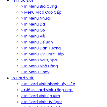
In Thực Đơn
> In Menu Bìa Cứng
> Menu Mica Cao Cấp
> In Menu Nhựa
> In Menu Da
> In Menu Gỗ
> In Menu Vải
> In Menu Để Bàn
> In Menu Dán Tường
> In Menu UV Trực Tiếp
> In Menu Nails, Spa
> In Menu Nhà Hàng
> In Menu Chay
In Card Visit
> In Card Visit Nhanh Lấy Gấp
> Giá In Card Visit Tổng Hợp
> In Card Visit Ép Kim
> In Card Visit UV Spot