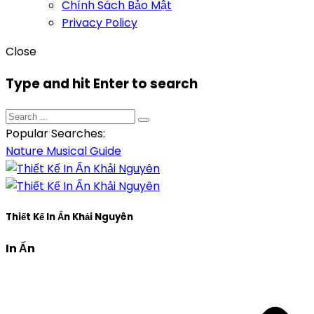
Chính Sách Bảo Mật
Privacy Policy
Close
Type and hit Enter to search
Popular Searches:
Nature
Musical
Guide
Thiết Kế In Ấn Khải Nguyên
In Ấn