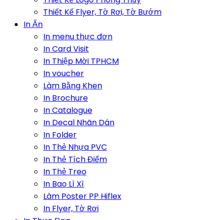
Thiết Kế Flyer, Tờ Rơi, Tờ Bướm
In Ấn
In menu thực đơn
In Card Visit
In Thiệp Mời TPHCM
In voucher
Làm Bằng Khen
In Brochure
In Catalogue
In Decal Nhãn Dán
In Folder
In Thẻ Nhựa PVC
In Thẻ Tích Điểm
In Thẻ Treo
In Bao Lì Xì
Làm Poster PP Hiflex
In Flyer, Tờ Rơi