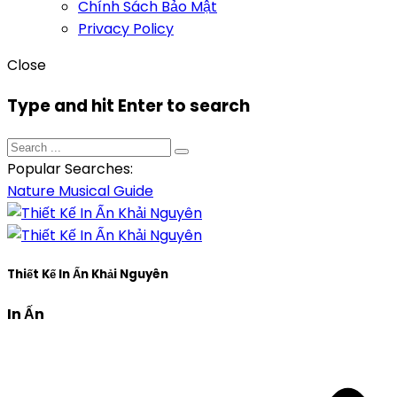
Chính Sách Bảo Mật
Privacy Policy
Close
Type and hit Enter to search
Popular Searches:
Nature
Musical
Guide
Thiết Kế In Ấn Khải Nguyên
In Ấn