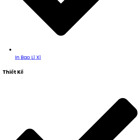
In Bao Lì Xì
Thiết Kế