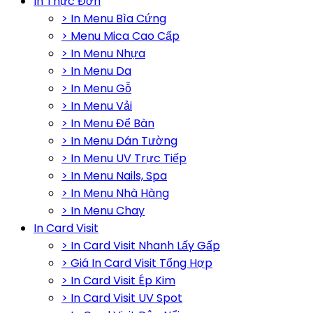
In Thực Đơn
> In Menu Bìa Cứng
> Menu Mica Cao Cấp
> In Menu Nhựa
> In Menu Da
> In Menu Gỗ
> In Menu Vải
> In Menu Để Bàn
> In Menu Dán Tường
> In Menu UV Trực Tiếp
> In Menu Nails, Spa
> In Menu Nhà Hàng
> In Menu Chay
In Card Visit
> In Card Visit Nhanh Lấy Gấp
> Giá In Card Visit Tổng Hợp
> In Card Visit Ép Kim
> In Card Visit UV Spot