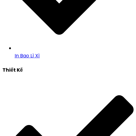
In Bao Lì Xì
Thiết Kế