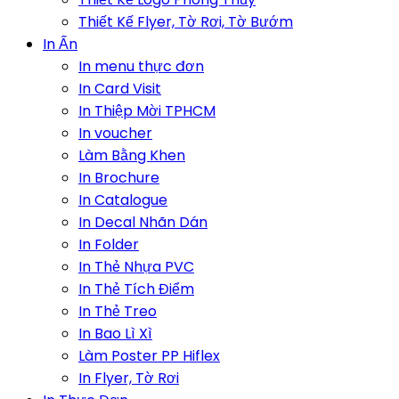
Thiết Kế Flyer, Tờ Rơi, Tờ Bướm
In Ấn
In menu thực đơn
In Card Visit
In Thiệp Mời TPHCM
In voucher
Làm Bằng Khen
In Brochure
In Catalogue
In Decal Nhãn Dán
In Folder
In Thẻ Nhựa PVC
In Thẻ Tích Điểm
In Thẻ Treo
In Bao Lì Xì
Làm Poster PP Hiflex
In Flyer, Tờ Rơi