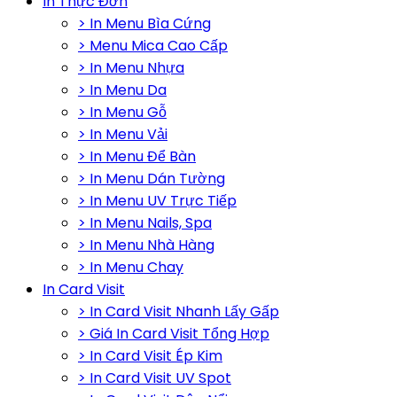
In Thực Đơn
> In Menu Bìa Cứng
> Menu Mica Cao Cấp
> In Menu Nhựa
> In Menu Da
> In Menu Gỗ
> In Menu Vải
> In Menu Để Bàn
> In Menu Dán Tường
> In Menu UV Trực Tiếp
> In Menu Nails, Spa
> In Menu Nhà Hàng
> In Menu Chay
In Card Visit
> In Card Visit Nhanh Lấy Gấp
> Giá In Card Visit Tổng Hợp
> In Card Visit Ép Kim
> In Card Visit UV Spot