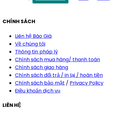
vananh@thietkekhainguyen.com
CHÍNH SÁCH
Liên hệ Báo Giá
Về chúng tôi
Thông tin pháp lý
Chính sách mua hàng/ thanh toán
Chính sách giao hàng
Chính sách đổi trả / in lại / hoàn tiền
Chính sách bảo mật
/
Privacy Policy
Điều khoản dịch vụ
LIÊN HỆ
Công ty Thiết Kế In Ấn Khải Nguyên
Địa chỉ:
210/9C Hồ Văn Huê, Phường Đức Nhuận, TP Hồ