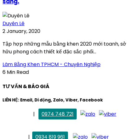
sang.
Duyên Lê
2 January, 2020
Tập hợp những mẫu bằng khen 2020 mới toanh, sở
hữu phong cách thiết kế đặc sắc phối...
Làm Bằng Khen TPHCM - Chuyên Nghiệp
6 Min Read
TƯ VẤN & BÁO GIÁ
LIÊN HỆ: Email, Di động, Zalo, Viber, Facebook
. Mai Trang
|
0974 748 721
maitrang@thietkekhainguyen.com
. Vân Anh
|
0934 819 961