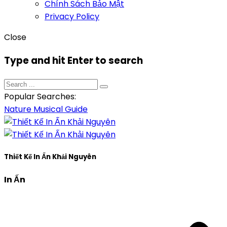
Chính Sách Bảo Mật
Privacy Policy
Close
Type and hit Enter to search
Popular Searches:
Nature
Musical
Guide
Thiết Kế In Ấn Khải Nguyên
In Ấn