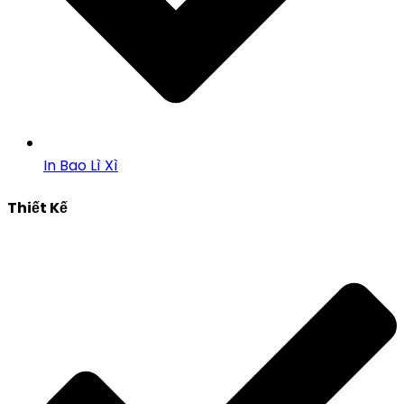
In Bao Lì Xì
Thiết Kế