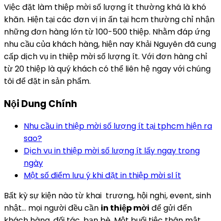
Việc đặt làm thiệp mời số lượng ít thường khá là khó
khăn. Hiện tại các đơn vị in ấn tại hcm thường chỉ nhận
những đơn hàng lớn từ 100-500 thiệp. Nhằm đáp ứng
nhu cầu của khách hàng, hiện nay Khải Nguyên đã cung
cấp dịch vụ in thiệp mời số lượng ít. Với đơn hàng chỉ
từ 20 thiệp là quý khách có thể liên hệ ngay với chúng
tôi để đặt in sản phẩm.
Nội Dung Chính
Nhu cầu in thiệp mời số lượng ít tại tphcm hiện ra
sao?
Dịch vụ in thiệp mời số lượng ít lấy ngay trong
ngày
Một số điểm lưu ý khi đặt in thiệp mời sl ít
Bất kỳ sự kiện nào từ khai trương, hội nghị, event, sinh
nhật… mọi người đều cần
in thiệp mời
để gửi đến
khách hàng, đối tác, bạn bè. Một buổi tiệc thân mật,