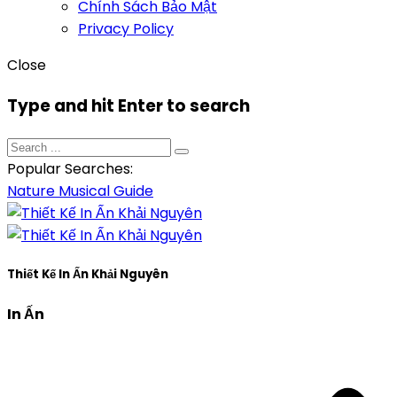
Chính Sách Bảo Mật
Privacy Policy
Close
Type and hit Enter to search
Popular Searches:
Nature
Musical
Guide
Thiết Kế In Ấn Khải Nguyên
In Ấn