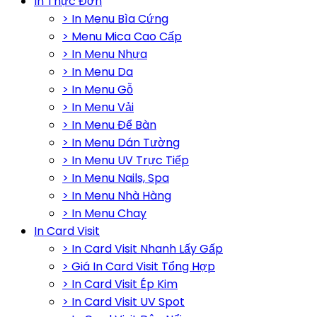
In Thực Đơn
> In Menu Bìa Cứng
> Menu Mica Cao Cấp
> In Menu Nhựa
> In Menu Da
> In Menu Gỗ
> In Menu Vải
> In Menu Để Bàn
> In Menu Dán Tường
> In Menu UV Trực Tiếp
> In Menu Nails, Spa
> In Menu Nhà Hàng
> In Menu Chay
In Card Visit
> In Card Visit Nhanh Lấy Gấp
> Giá In Card Visit Tổng Hợp
> In Card Visit Ép Kim
> In Card Visit UV Spot