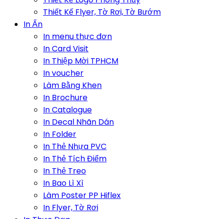
Thiết Kế Flyer, Tờ Rơi, Tờ Bướm
In Ấn
In menu thực đơn
In Card Visit
In Thiệp Mời TPHCM
In voucher
Làm Bằng Khen
In Brochure
In Catalogue
In Decal Nhãn Dán
In Folder
In Thẻ Nhựa PVC
In Thẻ Tích Điểm
In Thẻ Treo
In Bao Lì Xì
Làm Poster PP Hiflex
In Flyer, Tờ Rơi