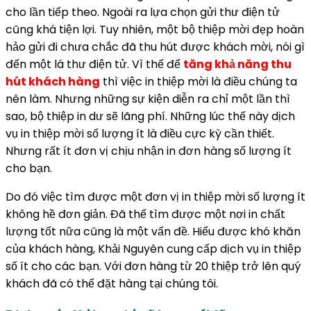
cho lần tiếp theo. Ngoài ra lựa chọn gửi thư điện tử
cũng khá tiện lợi. Tuy nhiên, một bộ thiệp mời đẹp hoàn
hảo gửi đi chưa chắc đã thu hút được khách mời, nói gì
đến một lá thư điện tử. Vì thế để
tăng khả năng thu
hút khách hàng
thì việc in thiệp mời là điều chúng ta
nên làm. Nhưng những sự kiện diễn ra chỉ một lần thì
sao, bộ thiệp in dư sẽ lãng phí. Những lúc thế này dịch
vụ in thiệp mời số lượng ít là điều cực kỳ cần thiết.
Nhưng rất ít đơn vị chịu nhận in đơn hàng số lượng ít
cho bạn.
Do đó việc tìm được một đơn vị in thiệp mời số lượng ít
không hề đơn giản. Đã thế tìm được một nơi in chất
lượng tốt nữa cũng là một vấn đề. Hiểu được khó khăn
của khách hàng, Khải Nguyên cung cấp dịch vụ in thiệp
số ít cho các bạn. Với đơn hàng từ 20 thiệp trở lên quý
khách đã có thể đặt hàng tại chúng tôi.