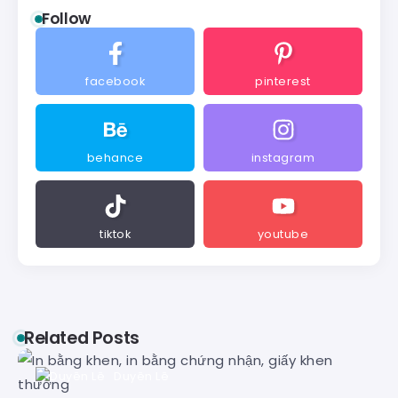
Follow
facebook
pinterest
behance
instagram
tiktok
youtube
Related Posts
Duyên Lê