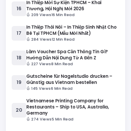
In Thiệp Mời Sự Kiện TPHCM – Khai
Trương, Hội Nghị Mới 2026
209 Views
16 Min Read
In Thiệp Thôi Nôi – In Thiệp Sinh Nhật Cho
Bé Tại TPHCM (Mẫu Mới Nhất)
284 Views
12 Min Read
Làm Voucher Spa Cần Thông Tin Gì?
Hướng Dẫn Nội Dung Từ A Đến Z
227 Views
8 Min Read
Gutscheine für Nagelstudio drucken –
Günstig aus Vietnam bestellen
145 Views
6 Min Read
Vietnamese Printing Company for
Restaurants – Ship to USA, Australia,
Germany
274 Views
5 Min Read