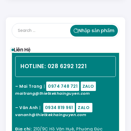
Nhập sản phẩm
Liên Hệ
HOTLINE:
028 6292 1221
– Mai Trang
|
0974 748 721
ZALO
maitrang@thietkekhainguyen.com
– Vân Anh
|
0934 819 961
ZALO
vananh@thietkekhainguyen.com
Địa chỉ:
210/9C Hồ Văn Huê, Phường Đức