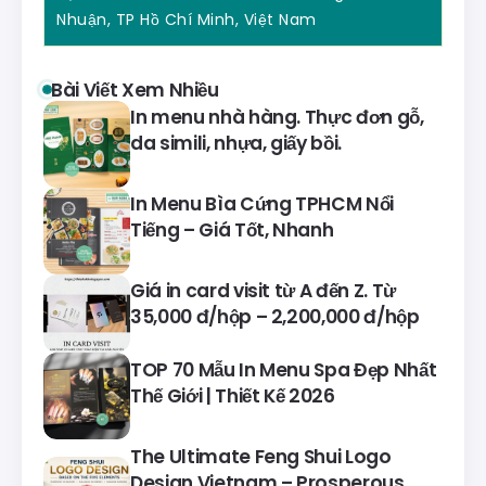
Nhuận, TP Hồ Chí Minh, Việt Nam
Bài Viết Xem Nhiều
In menu nhà hàng. Thực đơn gỗ,
da simili, nhựa, giấy bồi.
In Menu Bìa Cứng TPHCM Nổi
Tiếng – Giá Tốt, Nhanh
Giá in card visit từ A đến Z. Từ
35,000 đ/hộp – 2,200,000 đ/hộp
TOP 70 Mẫu In Menu Spa Đẹp Nhất
Thế Giới | Thiết Kế 2026
The Ultimate Feng Shui Logo
Design Vietnam – Prosperous