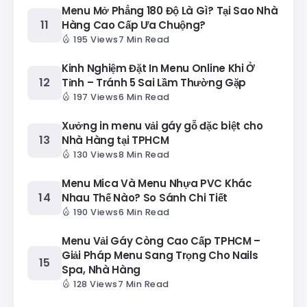
Menu Mở Phẳng 180 Độ Là Gì? Tại Sao Nhà
Hàng Cao Cấp Ưa Chuộng?
195 Views
7 Min Read
Kinh Nghiệm Đặt In Menu Online Khi Ở
Tỉnh – Tránh 5 Sai Lầm Thường Gặp
197 Views
6 Min Read
Xưởng in menu vải gáy gỗ đặc biệt cho
Nhà Hàng tại TPHCM
130 Views
8 Min Read
Menu Mica Và Menu Nhựa PVC Khác
Nhau Thế Nào? So Sánh Chi Tiết
190 Views
6 Min Read
Menu Vải Gáy Còng Cao Cấp TPHCM –
Giải Pháp Menu Sang Trọng Cho Nails
Spa, Nhà Hàng
128 Views
7 Min Read