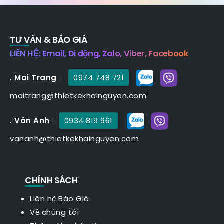
TƯ VẤN & BÁO GIÁ
LIÊN HỆ: Email, Di động, Zalo, Viber, Facebook
. Mai Trang
|
0974 748 721
maitrang@thietkekhainguyen.com
. Vân Anh
|
0934 819 961
vananh@thietkekhainguyen.com
CHÍNH SÁCH
Liên hệ Báo Giá
Về chúng tôi